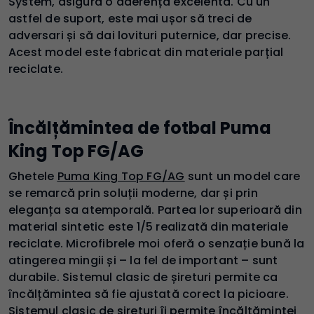
System, asigură o aderență excelentă. Cu un
astfel de suport, este mai ușor să treci de
adversari și să dai lovituri puternice, dar precise.
Acest model este fabricat din materiale parțial
reciclate.
Încălțămintea de fotbal Puma
King Top FG/AG
Ghetele
Puma King Top FG/AG
sunt un model care
se remarcă prin soluții moderne, dar și prin
eleganța sa atemporală. Partea lor superioară din
material sintetic este 1/5 realizată din materiale
reciclate. Microfibrele moi oferă o senzație bună la
atingerea mingii și – la fel de important – sunt
durabile. Sistemul clasic de șireturi permite ca
încălțămintea să fie ajustată corect la picioare.
Sistemul clasic de șireturi îi permite încălțămintei