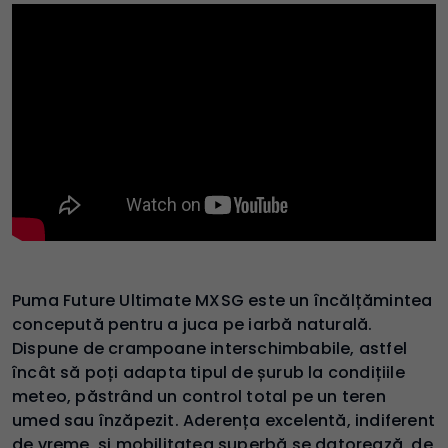
Puma Future Ultimate MXSG este un încălțămintea
concepută pentru a juca pe iarbă naturală.
Dispune de crampoane interschimbabile, astfel
încât să poți adapta tipul de șurub la condițiile
meteo, păstrând un control total pe un teren
umed sau înzăpezit. Aderența excelentă, indiferent
de vreme, și mobilitatea superbă se datorează, de