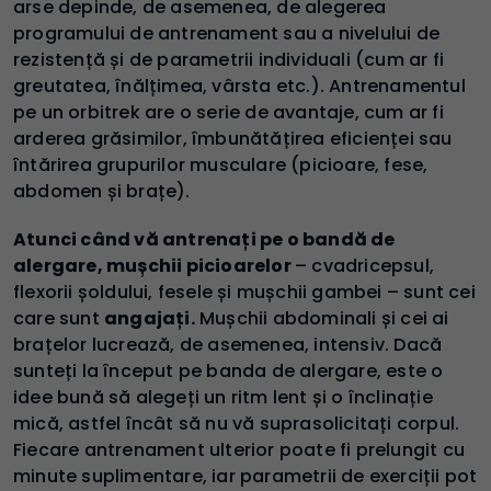
arse depinde, de asemenea, de alegerea
programului de antrenament sau a nivelului de
rezistență și de parametrii individuali (cum ar fi
greutatea, înălțimea, vârsta etc.). Antrenamentul
pe un orbitrek are o serie de avantaje, cum ar fi
arderea grăsimilor, îmbunătățirea eficienței sau
întărirea grupurilor musculare (picioare, fese,
abdomen și brațe).
Atunci când vă antrenați pe o bandă de
alergare, mușchii picioarelor
– cvadricepsul,
flexorii șoldului, fesele și mușchii gambei – sunt cei
care sunt
angajați.
Mușchii abdominali și cei ai
brațelor lucrează, de asemenea, intensiv. Dacă
sunteți la început pe banda de alergare, este o
idee bună să alegeți un ritm lent și o înclinație
mică, astfel încât să nu vă suprasolicitați corpul.
Fiecare antrenament ulterior poate fi prelungit cu
minute suplimentare, iar parametrii de exerciții pot