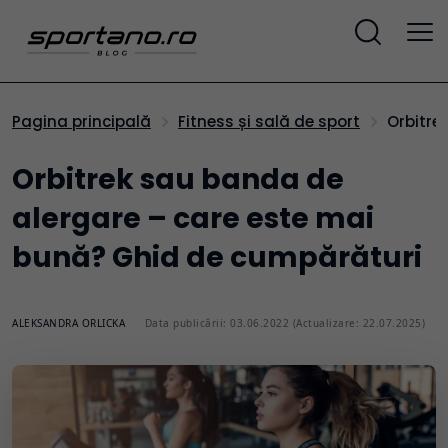
Orbitr
Pagina principală
Fitness și sală de sport
Orbitrek sau banda de
alergare – care este mai
bună? Ghid de cumpărături
ALEKSANDRA ORLICKA
Data publicării: 03.06.2022 (Actualizare: 22.07.2025)