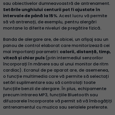
sau obiectivelor dumneavoastră de antrenament.
Setările unghiului centurii pot fi ajustate în
intervale de până la 15%
. Acest lucru vă permite
să vă antrenați, de exemplu, pentru alergări
montane la diferite niveluri de pregătire fizică.
Banda de alergare are, de obicei, un afișaj sau un
panou de control elaborat care monitorizează cei
mai importanți parametri:
calorii, distanță, timp,
viteză și chiar puls
(prin intermediul senzorilor
încorporați în mânere sau al unui monitor de ritm
cardiac). Ecranul de pe aparat are, de asemenea,
o funcție multimedia care vă permite să selectați
setări suplimentare sau să controlați toate
funcțiile benzii de alergare. În plus, echipamente
precum intrarea MP3, funcțiile Bluetooth sau
difuzoarele încorporate vă permit să vă îmbogățiți
antrenamentul cu muzica sau serialele preferate.