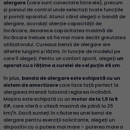
alergare
(care sunt conectate între ele), precum
și panoul de control unde selectați toate funcțiile
și porniți aparatul. Atunci când alegeți o bandă de
alergare, acordați atenție capacității de
încărcare, deoarece capacitatea maximă de
încărcare trebuie să fie mai mare decât greutatea
utilizatorului. Cureaua benzii de alergare are
diferite lungimi și lățimi, în funcție de modelul pe
care îl alegeți. Pentru un confort sporit, alegeți
un
aparat cu o lățime a curelei de cel puțin 45 cm
.
În plus,
banda de alergare este echipată cu un
sistem de amortizare
care face față perfect la
alergarea intensă folosind reglarea înclinării.
Mașina este echipată cu un
motor de la 1,5 la 5
CP,
care oferă o viteză maximă de până la 25
km/h. Dacă sunteți în căutarea unei benzi de
alergare pentru exerciții solicitante, alegeți un
dispozitiv cu o putere mai mare – puterea mare a