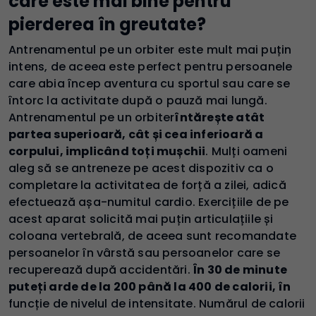
care este mai bine pentru
pierderea în greutate?
Antrenamentul pe un orbiter este mult mai puțin
intens, de aceea este perfect pentru persoanele
care abia încep aventura cu sportul sau care se
întorc la activitate după o pauză mai lungă.
Antrenamentul pe un orbiter
întărește atât
partea superioară, cât și cea inferioară a
corpului, implicând toți mușchii
. Mulți oameni
aleg să se antreneze pe acest dispozitiv ca o
completare la activitatea de forță a zilei, adică
efectuează așa-numitul cardio. Exercițiile de pe
acest aparat solicită mai puțin articulațiile și
coloana vertebrală, de aceea sunt recomandate
persoanelor în vârstă sau persoanelor care se
recuperează după accidentări.
În 30 de minute
puteți arde de la 200 până la 400 de calorii, în
funcție de nivelul de intensitate. Numărul de calorii