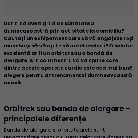
Doriți să aveți grijă de sănătatea
dumneavoastră prin activitate la domiciliu?
Căutați un echipament care să vă angajeze toți
mușchii și să vă ajute să ardeți calorii? O soluție
excelentă ar fi un orbitor sau o bandă de
alergare. Articolul nostru vă va spune care
dintre aceste aparate cardio este cea mai bună
alegere pentru antrenamentul dumneavoastră
acasă.
Orbitrek sau banda de alergare –
principalele diferențe
Banda de alergare și orbitatoarele sunt
recomandate practic tuturor celor care doresc să