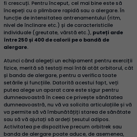
fi crescuți. Pentru început, cel mai bine este să
începeți cu o plimbare rapidă sau o alergare. În
funcție de intensitatea antrenamentului (ritm,
nivel de înclinare etc.) și de caracteristicile
individuale (greutate, vârstă etc.),
puteți arde
între 250 și 400 de calorii pe o bandă de
alergare
.
Atunci când alegeți un echipament pentru exerciții
fizice, merită să testați mai întâi atât orbitorul, cât
și banda de alergare, pentru a verifica toate
setările și funcțiile. Datorită acestui fapt, veți
putea alege un aparat care este sigur pentru
dumneavoastră în ceea ce privește sănătatea
dumneavoastră, nu vă va solicita articulațiile și vă
va permite să vă îmbunătățiți starea de sănătate
sau să vă ajutați să ardeți țesutul adipos.
Activitatea pe dispozitive precum orbitrek sau
banda de alergare poate aduce, de asemenea,