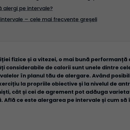
 alergi pe intervale?
intervale – cele mai frecvente greșeli
iei fizice și a vitezei, o mai bună performanță
i considerabile de calorii sunt unele dintre cel
ervalelor în planul tău de alergare. Având posib
rcițiu la propriile obiective și la nivelul de an
niști, cât și cei de agrement pot adăuga varieta
 Află ce este alergarea pe intervale și cum să î