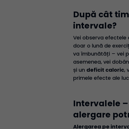
După cât tim
intervale?
Vei observa efectele 
doar o lună de exerci
va îmbunătăți – vei 
asemenea, vei dobând
și un
deficit caloric
, 
primele efecte ale luc
Intervalele 
alergare potr
Alergarea pe interv