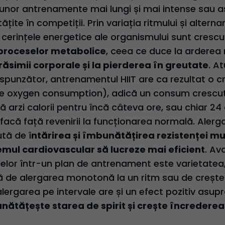
unor antrenamente mai lungi și mai intense sau 
te în competiții. Prin variația ritmului și alterna
cerințele energetice ale organismului sunt crescut
roceselor metabolice
, ceea ce duce la arderea m
ăsimii corporale și la pierderea în greutate
. A
spunzător, antrenamentul HIIT are ca rezultat o c
e oxygen consumption), adică un consum crescut
ă arzi calorii pentru încă câteva ore, sau chiar 2
facă față revenirii la funcționarea normală. Alerga
tă de î
ntărirea și îmbunătățirea rezistenței mu
temul cardiovascular să lucreze mai eficient
. Av
valelor într-un plan de antrenament este varietatea
 de alergarea monotonă la un ritm sau de creștere
lergarea pe intervale are și un efect pozitiv asup
nătățește starea de spirit și crește încrederea 