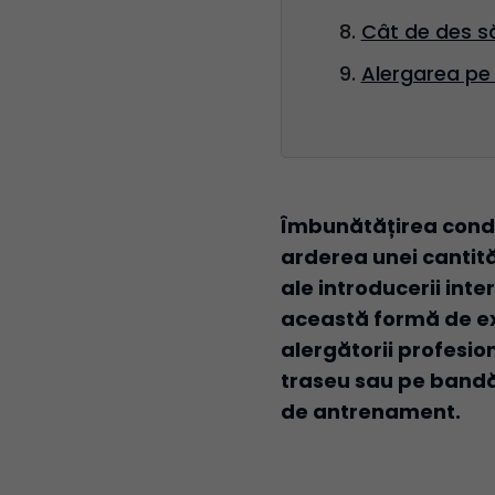
Cât de des să
Alergarea pe 
Îmbunătățirea condiț
arderea unei cantităț
ale introducerii int
această formă de exe
alergătorii profesio
traseu sau pe bandă.
de antrenament.