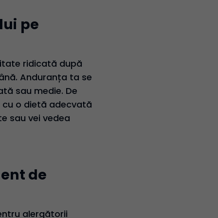
lui pe
itate ridicată după
mână. Anduranța ta se
rată sau medie. De
 cu o dietă adecvată
ate sau vei vedea
ment de
entru alergătorii