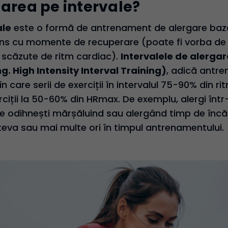
garea pe intervale?
ale
este o formă de antrenament de alergare baz
ntens cu momente de recuperare (poate fi vorba de
e scăzute de ritm cardiac).
Intervalele de alerga
ng. High Intensity Interval Training)
, adică antre
 în care serii de exerciții în intervalul 75-90% din 
rciții la 50-60% din HRmax. De exemplu, alergi într
e odihnești mărșăluind sau alergând timp de încă 
teva sau mai multe ori în timpul antrenamentului.