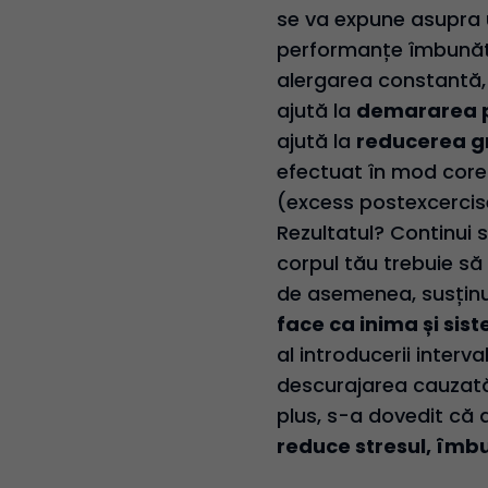
se va expune asupra 
performanțe îmbunătăți
alergarea constantă, 
ajută la
demararea p
ajută la
reducerea gr
efectuat în mod core
(excess postexcercis
Rezultatul? Continui s
corpul tău trebuie să 
de asemenea, susținu
face ca inima și sis
al introducerii inter
descurajarea cauzată
plus, s-a dovedit că a
reduce stresul, îmbu