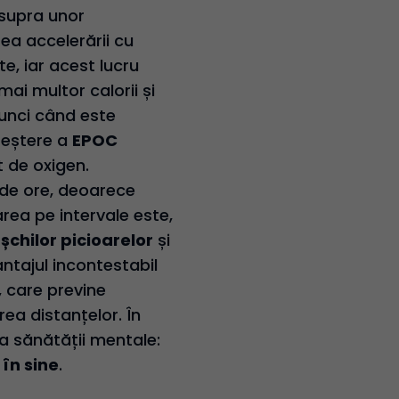
asupra unor
rea accelerării cu
e, iar acest lucru
ai multor calorii și
tunci când este
reștere a
EPOC
 de oxigen.
4 de ore, deoarece
rea pe intervale este,
șchilor picioarelor
și
antajul incontestabil
, care previne
a distanțelor. În
ra sănătății mentale:
în sine
.