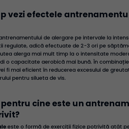
p vezi efectele antrenamentu
antrenamentului de alergare pe intervale la intens
ții regulate, adică efectuate de 2-3 ori pe săptă
putea alerga mai mult timp la o intensitate mode
i o capacitate aerobică mai bună. În combinație
vei fi mai eficient în reducerea excesului de greut
rului pentru silueta de vis
.
– pentru cine este un antrena
ivit?
ale
este o formă de exerciții fizice potrivită atât p