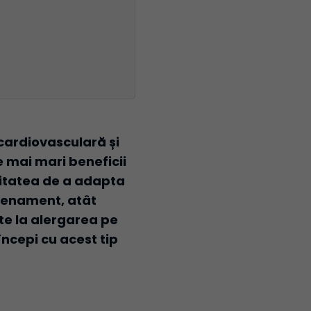
 cardiovasculară și
e mai mari beneficii
ilitatea de a adapta
trenament, atât
te la alergarea pe
ncepi cu acest tip