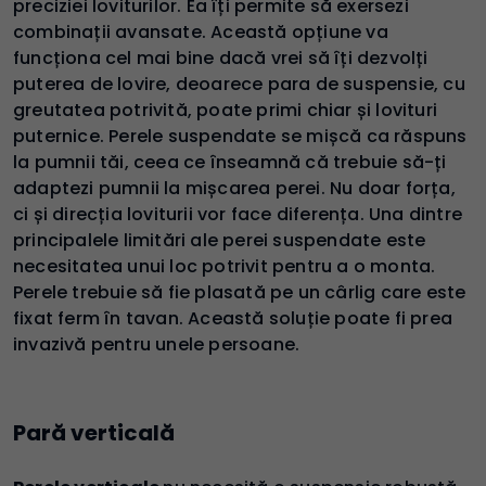
preciziei loviturilor. Ea îți permite să exersezi
combinații avansate. Această opțiune va
funcționa cel mai bine dacă vrei să îți dezvolți
puterea de lovire, deoarece para de suspensie, cu
greutatea potrivită, poate primi chiar și lovituri
puternice. Perele suspendate se mișcă ca răspuns
la pumnii tăi, ceea ce înseamnă că trebuie să-ți
adaptezi pumnii la mișcarea perei. Nu doar forța,
ci și direcția loviturii vor face diferența. Una dintre
principalele limitări ale perei suspendate este
necesitatea unui loc potrivit pentru a o monta.
Perele trebuie să fie plasată pe un cârlig care este
fixat ferm în tavan. Această soluție poate fi prea
invazivă pentru unele persoane.
Pară verticală