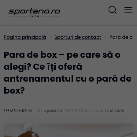
Para de bo
Pagina principală
Sporturi de contact
Para de box – pe care să o
alegi? Ce îți oferă
antrenamentul cu o pară de
box?
SEBASTIAN DZUŁA
Data publicării: 25.04.2024 (Actualizare: 22.07.2025)