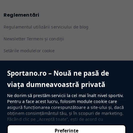
Reglementări
Regulamentul utilizării serviciului de blog
Newsletter Termeni și condiții
Setările modulelor cookie
Sportano.ro – Nouă ne pasă de
Urmărește-ne
viața dumneavoastră privată
Ne dorim să prestăm servicii la cel mai înalt nivel sportiv.
Pentru a face acest lucru, folosim module cookie care
asigură funcționarea corespunzătoare a site-ului și, dacă
MERGI LA MAGAZIN
obținem consimțământul tău, și în scopuri de marketing.
Făcând clic pe „Acceptă toate”, ești de acord cu
prelucrarea datelor tale cu caracter personal de către
Preferințe
SPORTANO.COM Sp. z o.o. și de Partenerii săi de
©2022-2026 Sportano