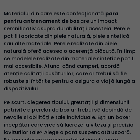
Materialul din care este confecționată
para
pentru antrenament de box
are un impact
semnificativ asupra durabilității acesteia. Perele
pot fi fabricate din piele naturală, piele sintetică
sau alte materiale. Perele realizate din piele
naturală oferă adesea o aderență plăcută, în timp
ce modelele realizate din materiale sintetice pot fi
mai accesibile. Atunci când cumperi, acordă
atenție calității cusăturilor, care ar trebui să fie
robuste și întărite pentru a asigura o viață lungă a
dispozitivului.
Pe scurt, alegerea tipului, greutății și dimensiunii
potrivite a perelor de box ar trebui să depindă de
nevoile și abilitățile tale individuale. Ești un boxer
începător care vrea să lucreze la viteza și precizia
loviturilor tale? Alege o pară suspendată ușoară.
Ești un veteran experimentat al ringului care