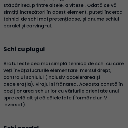
stăpânirea, printre altele, a vitezei. Odată ce vă
simțiți încrezători în acest element, puteți încerca
tehnici de schi mai pretențioase, și anume schiul
paralel și carving-ul.
Schi cu plugul
Aratul este cea mai simplă tehnică de schi cu care
veți învăța lucrurile elementare: mersul drept,
controlul schiului (inclusiv accelerarea și
decelerația), virajul și frânarea. Aceasta constă în
poziționarea schiurilor cu vârfurile orientate unul
spre celălalt și călcâiele late (formând un V
inversat).
Schi paralel