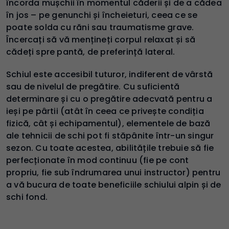
încorda mușchii în momentul căderii și de a cădea
în jos – pe genunchi și încheieturi, ceea ce se
poate solda cu răni sau traumatisme grave.
Încercați să vă mențineți corpul relaxat și să
cădeți spre pantă, de preferință lateral.
Schiul este accesibil tuturor, indiferent de vârstă
sau de nivelul de pregătire. Cu suficientă
determinare și cu o pregătire adecvată pentru a
ieși pe pârtii (atât în ceea ce privește condiția
fizică, cât și echipamentul), elementele de bază
ale tehnicii de schi pot fi stăpânite într-un singur
sezon. Cu toate acestea, abilitățile trebuie să fie
perfecționate în mod continuu (fie pe cont
propriu, fie sub îndrumarea unui instructor) pentru
a vă bucura de toate beneficiile schiului alpin și de
schi fond.