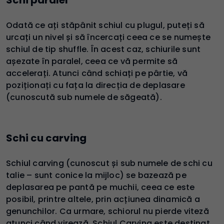
Odată ce ați stăpânit schiul cu plugul, puteți să
urcați un nivel și să încercați ceea ce se numește
schiul de tip shuffle. În acest caz, schiurile sunt
așezate în paralel, ceea ce vă permite să
accelerați. Atunci când schiați pe pârtie, vă
poziționați cu fața la direcția de deplasare
(cunoscută sub numele de săgeată).
Schi cu carving
Schiul carving (cunoscut și sub numele de schi cu
talie – sunt conice la mijloc) se bazează pe
deplasarea pe pantă pe muchii, ceea ce este
posibil, printre altele, prin acțiunea dinamică a
genunchilor. Ca urmare, schiorul nu pierde viteză
atunci când virează. Schiul Carving este destinat