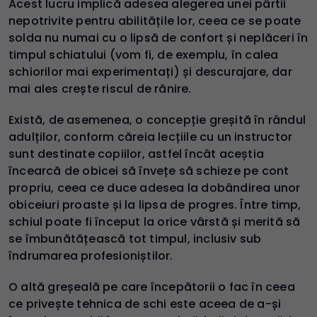
Acest lucru implică adesea alegerea unei pârtii
nepotrivite pentru abilitățile lor, ceea ce se poate
solda nu numai cu o lipsă de confort și neplăceri în
timpul schiatului (vom fi, de exemplu, în calea
schiorilor mai experimentați) și descurajare, dar
mai ales crește riscul de rănire.
Există, de asemenea, o concepție greșită în rândul
adulților, conform căreia lecțiile cu un instructor
sunt destinate copiilor, astfel încât aceștia
încearcă de obicei să învețe să schieze pe cont
propriu, ceea ce duce adesea la dobândirea unor
obiceiuri proaste și la lipsa de progres. Între timp,
schiul poate fi început la orice vârstă și merită să
se îmbunătățească tot timpul, inclusiv sub
îndrumarea profesioniștilor.
O altă greșeală pe care începătorii o fac în ceea
ce privește tehnica de schi este aceea de a-și