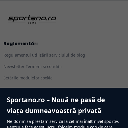
Reglementări
Regulamentul utilizării serviciului de blog
Newsletter Termeni și condiții
Setările modulelor cookie
Sportano.ro – Nouă ne pasă de
Urmărește-ne
viața dumneavoastră privată
Ne dorim să prestăm servicii la cel mai înalt nivel sportiv.
Pentru a face acest lucru, folosim module cookie care