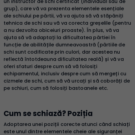
un instructor de schi certificat (individual sau de
grup), care vă va prezenta elementele esențiale
ale schiului pe pârtii, vă va ajuta să vă stăpâniți
tehnica de schi sau vă va corecta greșelile (pentru
a nu dezvolta obiceiuri proaste). În plus, vă va
ajuta să vă adaptați la dificultatea pârtiei în
funcție de abilitățile dumneavoastră (pârtiile de
schi sunt codificate prin culori, dar acestea nu
reflectă întotdeauna dificultatea reală) și vă va
oferi sfaturi despre cum să vă folosiți
echipamentul, inclusiv despre cum să mergeți cu
cizmele de schi, cum să vă urcați și să coborâți de
pe schiuri, cum să folosiți bastoanele etc.
Cum se schiază? Poziția
Adoptarea unei poziții corecte atunci când schiați
este unul dintre elementele cheie ale siguranței