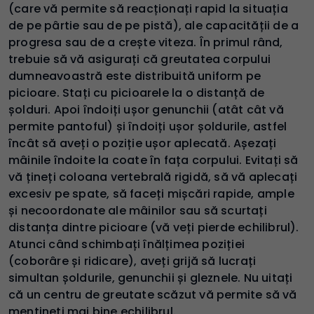
(care vă permite să reacționați rapid la situația
de pe pârtie sau de pe pistă), ale capacității de a
progresa sau de a crește viteza. În primul rând,
trebuie să vă asigurați că greutatea corpului
dumneavoastră este distribuită uniform pe
picioare. Stați cu picioarele la o distanță de
șolduri. Apoi îndoiți ușor genunchii (atât cât vă
permite pantoful) și îndoiți ușor șoldurile, astfel
încât să aveți o poziție ușor aplecată. Așezați
mâinile îndoite la coate în fața corpului. Evitați să
vă țineți coloana vertebrală rigidă, să vă aplecați
excesiv pe spate, să faceți mișcări rapide, ample
și necoordonate ale mâinilor sau să scurtați
distanța dintre picioare (vă veți pierde echilibrul).
Atunci când schimbați înălțimea poziției
(coborâre și ridicare), aveți grijă să lucrați
simultan șoldurile, genunchii și gleznele. Nu uitați
că un centru de greutate scăzut vă permite să vă
mențineți mai bine echilibrul.