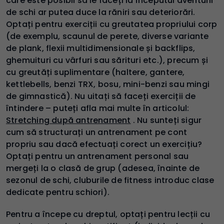
care este posibil să le faceți la începutul aventurii
de schi ar putea duce la răniri sau deteriorări.
Optați pentru exerciții cu greutatea propriului corp
(de exemplu, scaunul de perete, diverse variante
de plank, flexii multidimensionale și backflips,
ghemuituri cu vârfuri sau sărituri etc.), precum și
cu greutăți suplimentare (haltere, gantere,
kettlebells, benzi TRX, bosu, mini-benzi sau mingi
de gimnastică). Nu uitați să faceți exerciții de
întindere – puteți afla mai multe în articolul:
Stretching după antrenament
. Nu sunteți sigur
cum să structurați un antrenament pe cont
propriu sau dacă efectuați corect un exercițiu?
Optați pentru un antrenament personal sau
mergeți la o clasă de grup (adesea, înainte de
sezonul de schi, cluburile de fitness introduc clase
dedicate pentru schiori).
Pentru a începe cu dreptul, optați pentru lecții cu