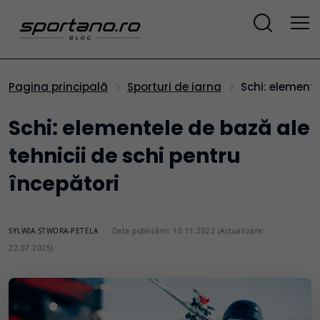
Schi: element
Pagina principală
Sporturi de iarna
Schi: elementele de bază ale
tehnicii de schi pentru
începători
SYLWIA STWORA-PETELA
Data publicării: 10.11.2022 (Actualizare:
22.07.2025)