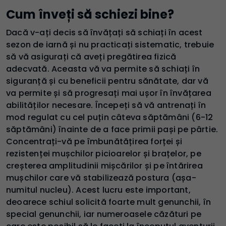
Cum înveți să schiezi bine?
Dacă v-ați decis să învățați să schiați în acest
sezon de iarnă și nu practicați sistematic, trebuie
să vă asigurați că aveți pregătirea fizică
adecvată. Aceasta vă va permite să schiați în
siguranță și cu beneficii pentru sănătate, dar vă
va permite și să progresați mai ușor în învățarea
abilităților necesare. Începeți să vă antrenați în
mod regulat cu cel puțin câteva săptămâni (6-12
săptămâni) înainte de a face primii pași pe pârtie.
Concentrați-vă pe îmbunătățirea forței și
rezistenței mușchilor picioarelor și brațelor, pe
creșterea amplitudinii mișcărilor și pe întărirea
mușchilor care vă stabilizează postura (așa-
numitul nucleu). Acest lucru este important,
deoarece schiul solicită foarte mult genunchii, în
special genunchii, iar numeroasele căzături pe