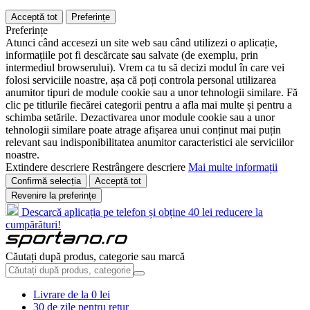
Acceptă tot
Preferințe
Preferințe
Atunci când accesezi un site web sau când utilizezi o aplicație,
informațiile pot fi descărcate sau salvate (de exemplu, prin
intermediul browserului). Vrem ca tu să decizi modul în care vei
folosi serviciile noastre, așa că poți controla personal utilizarea
anumitor tipuri de module cookie sau a unor tehnologii similare. Fă
clic pe titlurile fiecărei categorii pentru a afla mai multe și pentru a
schimba setările. Dezactivarea unor module cookie sau a unor
tehnologii similare poate atrage afișarea unui conținut mai puțin
relevant sau indisponibilitatea anumitor caracteristici ale serviciilor
noastre.
Extindere descriere
Restrângere descriere
Mai multe informații
Confirmă selecția
Acceptă tot
Revenire la preferințe
Descarcă aplicația pe telefon și obține 40 lei reducere la
cumpărături!
Căutați după produs, categorie sau marcă
Livrare de la 0 lei
30 de zile pentru retur