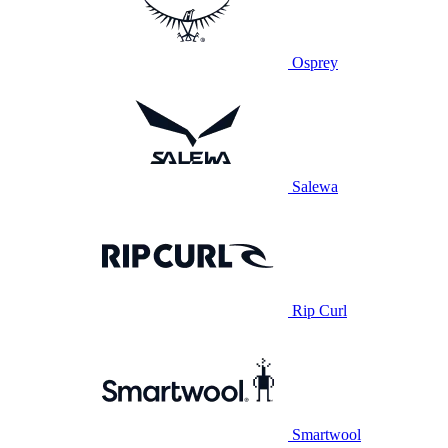
Osprey
Salewa
Rip Curl
Smartwool