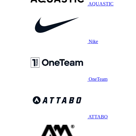
AQUASTIC
Nike
OneTeam
ATTABO