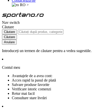
Contactează-ne
RO
>
Nav switch
Căutare
Căutare
Căutare
Anulare
Introduceți un termen de căutare pentru a vedea sugestiile.
Contul meu
Avantajele de a avea cont:
Acces rapid la pasul de plată
Salvare produse favorite
Verificare istoric comenzi
Retur mai facil
Consultare stare livrări