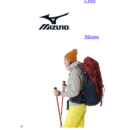
Crocs
Mizuno