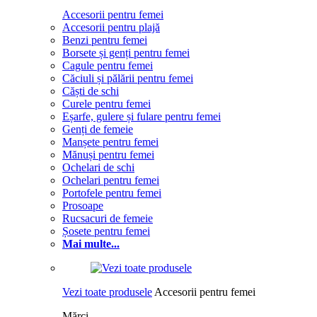
Accesorii pentru femei
Accesorii pentru plajă
Benzi pentru femei
Borsete și genți pentru femei
Cagule pentru femei
Căciuli și pălării pentru femei
Căști de schi
Curele pentru femei
Eșarfe, gulere și fulare pentru femei
Genți de femeie
Manșete pentru femei
Mănuși pentru femei
Ochelari de schi
Ochelari pentru femei
Portofele pentru femei
Prosoape
Rucsacuri de femeie
Șosete pentru femei
Mai multe...
Vezi toate produsele
Accesorii pentru femei
Mărci