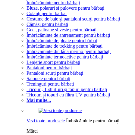
Îmbrăcăminte pentru bărbați
Bluze, polaruri și pulovere pentru bărbați
Colanți pentru bărbat
Costume de baie și pantaloni scurți pentru bărbați
Cămăși pentru bărbați
Geci, paltoane și veste pentru bărbați
Îmbrăcăminte de antrenament pentru bărbați
Îmbrăcăminte de ploaie pentru bărbat
Îmbrăcăminte de trekking pentru bărbați
Îmbrăcăminte din lână merino pentru bărbați
Îmbrăcăminte termoactive pentru bărbați
Lenjerie sport pentru bărbați
Pantaloni pentru bărbați
Pantaloni scurți pentru bărbați
Salopete pentru bărbați
Treninguri pentru bărbați
Tricouri, T-shirt-uri și topuri pentru bărbați
Tricouri și topuri cu filtru UV pentru bărbați
Mai multe...
Vezi toate produsele
Îmbrăcăminte pentru bărbați
Mărci