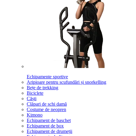
Echipamente sportive
Aripioare pentru scufundări și snorkelling
Bețe de trekking
Biciclete
Căști
Clăpari de schi damă
Costume de neopren
Kimono
Echipament de baschet
Echipament de box
Echipament de drumeții