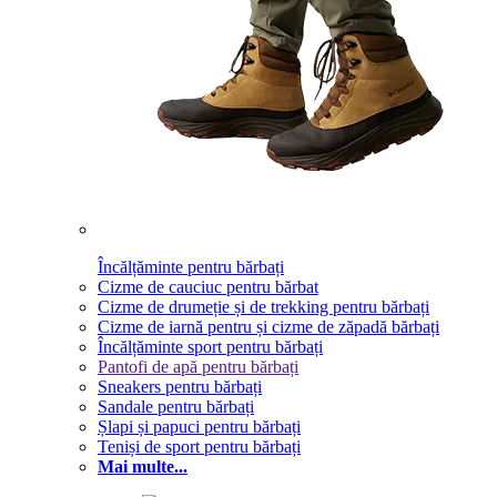
Încălțăminte pentru bărbați
Cizme de cauciuc pentru bărbat
Cizme de drumeție și de trekking pentru bărbați
Cizme de iarnă pentru și cizme de zăpadă bărbați
Încălțăminte sport pentru bărbați
Pantofi de apă pentru bărbați
Sneakers pentru bărbați
Sandale pentru bărbați
Șlapi și papuci pentru bărbați
Teniși de sport pentru bărbați
Mai multe...