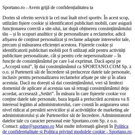
Sportano.ro - Avem grijă de confidențialitatea ta
Dorim să oferim servicii la cel mai înalt nivel sportiv. În acest scop,
utilizăm fișiere cookie și identificatori publicitari mobili, care asigură
funcționarea corectă a site-ului, iar după obținerea consimțământului
tău – și în scopuri analitice și de personalizare a reclamelor, adică
afișarea de conținut personalizat și reclame adaptate intereselor tale,
precum și măsurarea eficienței acestora. Fișierele cookie și
identificatorii publicitari mobili pot fi utilizați atât pentru activități
publicitare personalizate, cât și pentru cele nepersonalizate – în
funcție de consimțământul pe care l-ai exprimat. Dacă apeși pe
„Acceptă totul”, îți dai consimțământul ca SPORTANO.COM Sp. z
o.o. și Partenerii săi de Încredere să prelucreze datele tale personale,
inclusiv pentru personalizarea reclamelor afișate pe site și în afara
acestuia. Dacă nu dorești să dai consimțământul, vrei să limitezi
domeniul de aplicare al acestuia sau să retragi consimțământul deja
acordat, accesează „Setări”. În măsura în care fișierele cookie vor
conține datele tale personale, baza legală a prelucrării acestora va fi
interesul legitim al administratorului, care constă în asigurarea unui
nivel ridicat al prestării serviciilor și al activităților de marketing ale
administratorului și ale Partenerilor săi de încredere. Administratorul
datelor tale cu caracter personal este Sportano.com Sp. z o.o.
Contact:
gdpr@sportano.ro
Mai multe informații găsești în
Politica
de confidențialitate și Politica privind modulele cookie - Sportano.ro
.