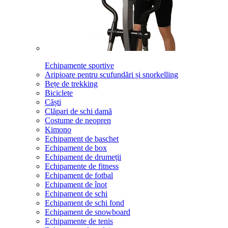
Echipamente sportive
Aripioare pentru scufundări și snorkelling
Bețe de trekking
Biciclete
Căști
Clăpari de schi damă
Costume de neopren
Kimono
Echipament de baschet
Echipament de box
Echipament de drumeții
Echipamente de fitness
Echipament de fotbal
Echipament de înot
Echipament de schi
Echipament de schi fond
Echipament de snowboard
Echipamente de tenis