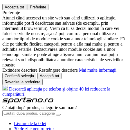
Acceptă tot
Preferințe
Preferințe
Atunci când accesezi un site web sau când utilizezi o aplicație,
informațiile pot fi descărcate sau salvate (de exemplu, prin
intermediul browserului). Vrem ca tu să decizi modul în care vei
folosi serviciile noastre, așa că poți controla personal utilizarea
anumitor tipuri de module cookie sau a unor tehnologii similare. Fă
clic pe titlurile fiecărei categorii pentru a afla mai multe și pentru a
schimba setările. Dezactivarea unor module cookie sau a unor
tehnologii similare poate atrage afișarea unui conținut mai puțin
relevant sau indisponibilitatea anumitor caracteristici ale serviciilor
noastre.
Extindere descriere
Restrângere descriere
Mai multe informații
Confirmă selecția
Acceptă tot
Revenire la preferințe
Descarcă aplicația pe telefon și obține 40 lei reducere la
cumpărături!
Căutați după produs, categorie sau marcă
Livrare de la 0 lei
30 de zile pentru retur