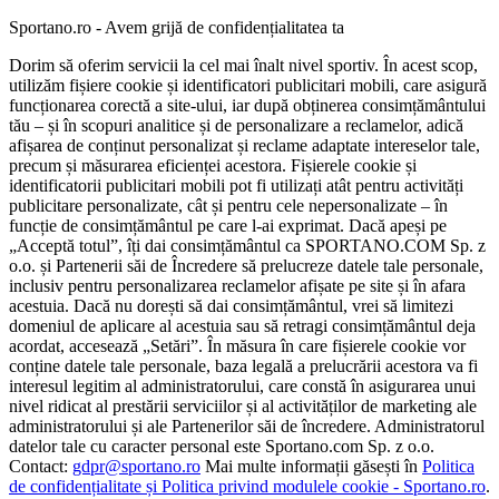
Sportano.ro - Avem grijă de confidențialitatea ta
Dorim să oferim servicii la cel mai înalt nivel sportiv. În acest scop,
utilizăm fișiere cookie și identificatori publicitari mobili, care asigură
funcționarea corectă a site-ului, iar după obținerea consimțământului
tău – și în scopuri analitice și de personalizare a reclamelor, adică
afișarea de conținut personalizat și reclame adaptate intereselor tale,
precum și măsurarea eficienței acestora. Fișierele cookie și
identificatorii publicitari mobili pot fi utilizați atât pentru activități
publicitare personalizate, cât și pentru cele nepersonalizate – în
funcție de consimțământul pe care l-ai exprimat. Dacă apeși pe
„Acceptă totul”, îți dai consimțământul ca SPORTANO.COM Sp. z
o.o. și Partenerii săi de Încredere să prelucreze datele tale personale,
inclusiv pentru personalizarea reclamelor afișate pe site și în afara
acestuia. Dacă nu dorești să dai consimțământul, vrei să limitezi
domeniul de aplicare al acestuia sau să retragi consimțământul deja
acordat, accesează „Setări”. În măsura în care fișierele cookie vor
conține datele tale personale, baza legală a prelucrării acestora va fi
interesul legitim al administratorului, care constă în asigurarea unui
nivel ridicat al prestării serviciilor și al activităților de marketing ale
administratorului și ale Partenerilor săi de încredere. Administratorul
datelor tale cu caracter personal este Sportano.com Sp. z o.o.
Contact:
gdpr@sportano.ro
Mai multe informații găsești în
Politica
de confidențialitate și Politica privind modulele cookie - Sportano.ro
.