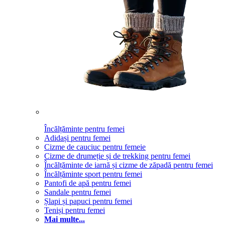
Încălțăminte pentru femei
Adidași pentru femei
Cizme de cauciuc pentru femeie
Cizme de drumeție și de trekking pentru femei
Încălțăminte de iarnă și cizme de zăpadă pentru femei
Încălțăminte sport pentru femei
Pantofi de apă pentru femei
Sandale pentru femei
Șlapi și papuci pentru femei
Teniși pentru femei
Mai multe...