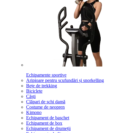
Echipamente sportive
Aripioare pentru scufundări și snorkelling
Bețe de trekking
Biciclete
Căști
Clăpari de schi damă
Costume de neopren
Kimono
Echipament de baschet
Echipament de box
Echipament de drumeții