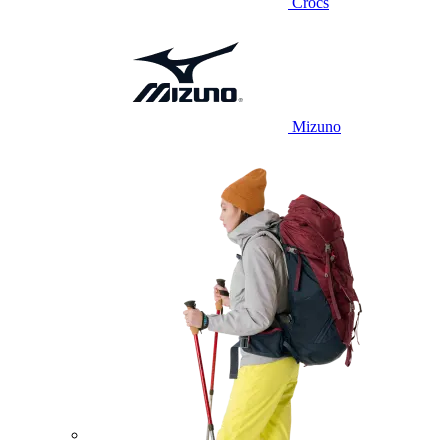
Crocs
Mizuno