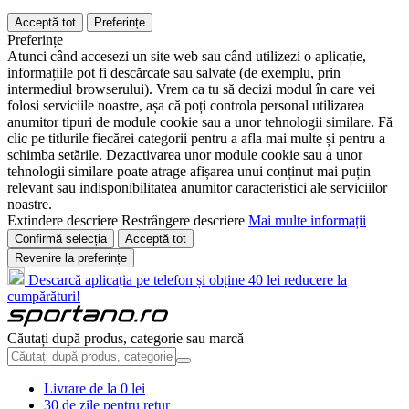
Acceptă tot
Preferințe
Preferințe
Atunci când accesezi un site web sau când utilizezi o aplicație,
informațiile pot fi descărcate sau salvate (de exemplu, prin
intermediul browserului). Vrem ca tu să decizi modul în care vei
folosi serviciile noastre, așa că poți controla personal utilizarea
anumitor tipuri de module cookie sau a unor tehnologii similare. Fă
clic pe titlurile fiecărei categorii pentru a afla mai multe și pentru a
schimba setările. Dezactivarea unor module cookie sau a unor
tehnologii similare poate atrage afișarea unui conținut mai puțin
relevant sau indisponibilitatea anumitor caracteristici ale serviciilor
noastre.
Extindere descriere
Restrângere descriere
Mai multe informații
Confirmă selecția
Acceptă tot
Revenire la preferințe
Descarcă aplicația pe telefon și obține 40 lei reducere la
cumpărături!
Căutați după produs, categorie sau marcă
Livrare de la 0 lei
30 de zile pentru retur