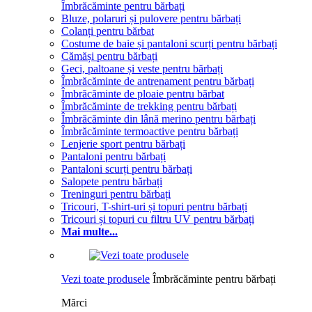
Îmbrăcăminte pentru bărbați
Bluze, polaruri și pulovere pentru bărbați
Colanți pentru bărbat
Costume de baie și pantaloni scurți pentru bărbați
Cămăși pentru bărbați
Geci, paltoane și veste pentru bărbați
Îmbrăcăminte de antrenament pentru bărbați
Îmbrăcăminte de ploaie pentru bărbat
Îmbrăcăminte de trekking pentru bărbați
Îmbrăcăminte din lână merino pentru bărbați
Îmbrăcăminte termoactive pentru bărbați
Lenjerie sport pentru bărbați
Pantaloni pentru bărbați
Pantaloni scurți pentru bărbați
Salopete pentru bărbați
Treninguri pentru bărbați
Tricouri, T-shirt-uri și topuri pentru bărbați
Tricouri și topuri cu filtru UV pentru bărbați
Mai multe...
Vezi toate produsele
Îmbrăcăminte pentru bărbați
Mărci