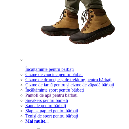
Încălțăminte pentru bărbați
Cizme de cauciuc pentru bărbat
Cizme de drumeție și de trekking pentru bărbați
Cizme de iarnă pentru și cizme de zăpadă bărbați
Încălțăminte sport pentru bărbați
Pantofi de apă pentru bărbați
Sneakers pentru bărbați
Sandale pentru bărbați
Șlapi și papuci pentru bărbați
Teniși de sport pentru bărbați
Mai multe...