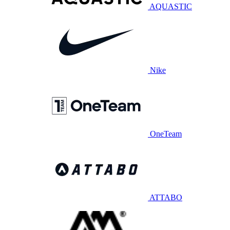
AQUASTIC
Nike
OneTeam
ATTABO