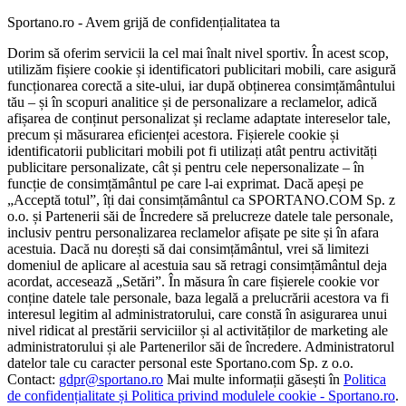
Sportano.ro - Avem grijă de confidențialitatea ta
Dorim să oferim servicii la cel mai înalt nivel sportiv. În acest scop,
utilizăm fișiere cookie și identificatori publicitari mobili, care asigură
funcționarea corectă a site-ului, iar după obținerea consimțământului
tău – și în scopuri analitice și de personalizare a reclamelor, adică
afișarea de conținut personalizat și reclame adaptate intereselor tale,
precum și măsurarea eficienței acestora. Fișierele cookie și
identificatorii publicitari mobili pot fi utilizați atât pentru activități
publicitare personalizate, cât și pentru cele nepersonalizate – în
funcție de consimțământul pe care l-ai exprimat. Dacă apeși pe
„Acceptă totul”, îți dai consimțământul ca SPORTANO.COM Sp. z
o.o. și Partenerii săi de Încredere să prelucreze datele tale personale,
inclusiv pentru personalizarea reclamelor afișate pe site și în afara
acestuia. Dacă nu dorești să dai consimțământul, vrei să limitezi
domeniul de aplicare al acestuia sau să retragi consimțământul deja
acordat, accesează „Setări”. În măsura în care fișierele cookie vor
conține datele tale personale, baza legală a prelucrării acestora va fi
interesul legitim al administratorului, care constă în asigurarea unui
nivel ridicat al prestării serviciilor și al activităților de marketing ale
administratorului și ale Partenerilor săi de încredere. Administratorul
datelor tale cu caracter personal este Sportano.com Sp. z o.o.
Contact:
gdpr@sportano.ro
Mai multe informații găsești în
Politica
de confidențialitate și Politica privind modulele cookie - Sportano.ro
.