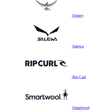
Osprey
Salewa
Rip Curl
Smartwool