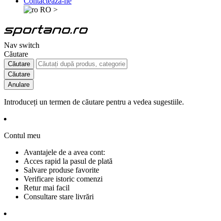
Contactează-ne
RO
>
Nav switch
Căutare
Căutare
Căutare
Anulare
Introduceți un termen de căutare pentru a vedea sugestiile.
Contul meu
Avantajele de a avea cont:
Acces rapid la pasul de plată
Salvare produse favorite
Verificare istoric comenzi
Retur mai facil
Consultare stare livrări