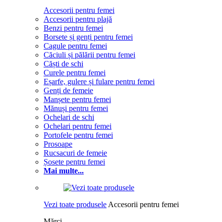
Accesorii pentru femei
Accesorii pentru plajă
Benzi pentru femei
Borsete și genți pentru femei
Cagule pentru femei
Căciuli și pălării pentru femei
Căști de schi
Curele pentru femei
Eșarfe, gulere și fulare pentru femei
Genți de femeie
Manșete pentru femei
Mănuși pentru femei
Ochelari de schi
Ochelari pentru femei
Portofele pentru femei
Prosoape
Rucsacuri de femeie
Șosete pentru femei
Mai multe...
Vezi toate produsele
Accesorii pentru femei
Mărci