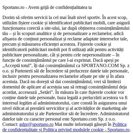
Sportano.ro - Avem grijă de confidențialitatea ta
Dorim să oferim servicii la cel mai înalt nivel sportiv. În acest scop,
utilizăm fișiere cookie și identificatori publicitari mobili, care asigură
funcționarea corectă a site-ului, iar după obținerea consimțământului
tău – și în scopuri analitice și de personalizare a reclamelor, adică
afișarea de conținut personalizat și reclame adaptate intereselor tale,
precum și măsurarea eficienței acestora. Fișierele cookie și
identificatorii publicitari mobili pot fi utilizați atât pentru activități
publicitare personalizate, cât și pentru cele nepersonalizate – în
funcție de consimțământul pe care l-ai exprimat. Dacă apeși pe
„Acceptă totul”, îți dai consimțământul ca SPORTANO.COM Sp. z
o.o. și Partenerii săi de Încredere să prelucreze datele tale personale,
inclusiv pentru personalizarea reclamelor afișate pe site și în afara
acestuia. Dacă nu dorești să dai consimțământul, vrei să limitezi
domeniul de aplicare al acestuia sau să retragi consimțământul deja
acordat, accesează „Setări”. În măsura în care fișierele cookie vor
conține datele tale personale, baza legală a prelucrării acestora va fi
interesul legitim al administratorului, care constă în asigurarea unui
nivel ridicat al prestării serviciilor și al activităților de marketing ale
administratorului și ale Partenerilor săi de încredere. Administratorul
datelor tale cu caracter personal este Sportano.com Sp. z o.o.
Contact:
gdpr@sportano.ro
Mai multe informații găsești în
Politica
de confidențialitate și Politica privind modulele cookie - Sportano.ro
.