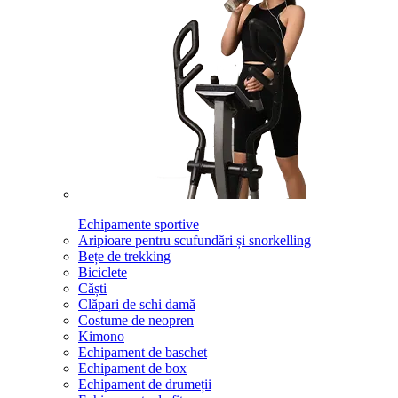
Echipamente sportive
Aripioare pentru scufundări și snorkelling
Bețe de trekking
Biciclete
Căști
Clăpari de schi damă
Costume de neopren
Kimono
Echipament de baschet
Echipament de box
Echipament de drumeții