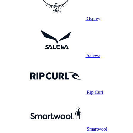
Osprey
Salewa
Rip Curl
Smartwool