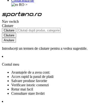
Contactează-ne
RO
>
Nav switch
Căutare
Căutare
Căutare
Anulare
Introduceți un termen de căutare pentru a vedea sugestiile.
Contul meu
Avantajele de a avea cont:
Acces rapid la pasul de plată
Salvare produse favorite
Verificare istoric comenzi
Retur mai facil
Consultare stare livrări