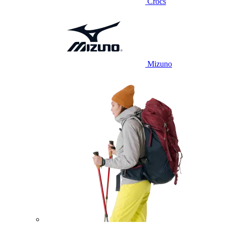
Crocs
Mizuno