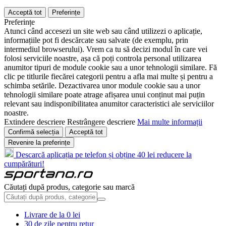
Acceptă tot
Preferințe
Preferințe
Atunci când accesezi un site web sau când utilizezi o aplicație,
informațiile pot fi descărcate sau salvate (de exemplu, prin
intermediul browserului). Vrem ca tu să decizi modul în care vei
folosi serviciile noastre, așa că poți controla personal utilizarea
anumitor tipuri de module cookie sau a unor tehnologii similare. Fă
clic pe titlurile fiecărei categorii pentru a afla mai multe și pentru a
schimba setările. Dezactivarea unor module cookie sau a unor
tehnologii similare poate atrage afișarea unui conținut mai puțin
relevant sau indisponibilitatea anumitor caracteristici ale serviciilor
noastre.
Extindere descriere
Restrângere descriere
Mai multe informații
Confirmă selecția
Acceptă tot
Revenire la preferințe
Descarcă aplicația pe telefon și obține 40 lei reducere la
cumpărături!
Căutați după produs, categorie sau marcă
Livrare de la 0 lei
30 de zile pentru retur