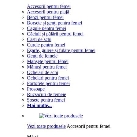
Accesorii pentru femei
Accesorii pentru plajă
Benzi pentru femei
Borsete și genți pentru femei
Cagule pentru femei
Căciuli și pălării pentru femei
Căști de schi
Curele pentru femei
Eșarfe, gulere și fulare pentru femei
Genți de femeie
Manșete pentru femei
Mănuși pentru femei
Ochelari de schi
Ochelari pentru femei
Portofele pentru femei
Prosoape
Rucsacuri de femeie
Șosete pentru femei
Mai multe...
Vezi toate produsele
Accesorii pentru femei
Mărci