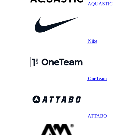
AQUASTIC
Nike
OneTeam
ATTABO