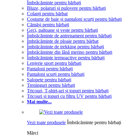
Îmbrăcăminte pentru bărbați
Bluze, polaruri și pulovere pentru bărbați
Colanți pentru bărbat
Costume de baie și pantaloni scurți pentru bărbați
Cămăși pentru bărbați
Geci, paltoane și veste pentru bărbați
Îmbrăcăminte de antrenament pentru bărbați
Îmbrăcăminte de ploaie pentru bărbat
Îmbrăcăminte de trekking pentru bărbați
Îmbrăcăminte din lână merino pentru bărbați
Îmbrăcăminte termoactive pentru bărbați
Lenjerie sport pentru bărbați
Pantaloni pentru bărbați
Pantaloni scurți pentru bărbați
Salopete pentru bărbați
Treninguri pentru bărbați
Tricouri, T-shirt-uri și topuri pentru bărbați
Tricouri și topuri cu filtru UV pentru bărbați
Mai multe...
Vezi toate produsele
Îmbrăcăminte pentru bărbați
Mărci