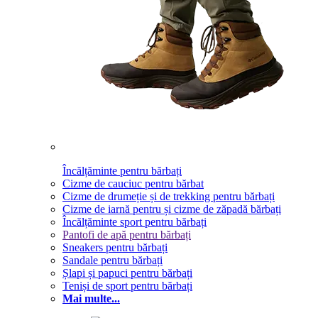
Încălțăminte pentru bărbați
Cizme de cauciuc pentru bărbat
Cizme de drumeție și de trekking pentru bărbați
Cizme de iarnă pentru și cizme de zăpadă bărbați
Încălțăminte sport pentru bărbați
Pantofi de apă pentru bărbați
Sneakers pentru bărbați
Sandale pentru bărbați
Șlapi și papuci pentru bărbați
Teniși de sport pentru bărbați
Mai multe...