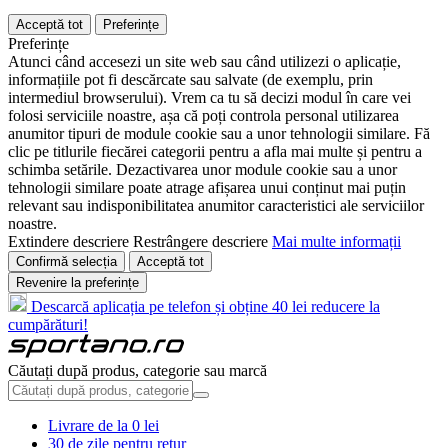
Acceptă tot
Preferințe
Preferințe
Atunci când accesezi un site web sau când utilizezi o aplicație,
informațiile pot fi descărcate sau salvate (de exemplu, prin
intermediul browserului). Vrem ca tu să decizi modul în care vei
folosi serviciile noastre, așa că poți controla personal utilizarea
anumitor tipuri de module cookie sau a unor tehnologii similare. Fă
clic pe titlurile fiecărei categorii pentru a afla mai multe și pentru a
schimba setările. Dezactivarea unor module cookie sau a unor
tehnologii similare poate atrage afișarea unui conținut mai puțin
relevant sau indisponibilitatea anumitor caracteristici ale serviciilor
noastre.
Extindere descriere
Restrângere descriere
Mai multe informații
Confirmă selecția
Acceptă tot
Revenire la preferințe
Descarcă aplicația pe telefon și obține 40 lei reducere la
cumpărături!
Căutați după produs, categorie sau marcă
Livrare de la 0 lei
30 de zile pentru retur