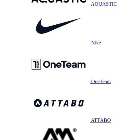
AQUASTIC
Nike
OneTeam
ATTABO