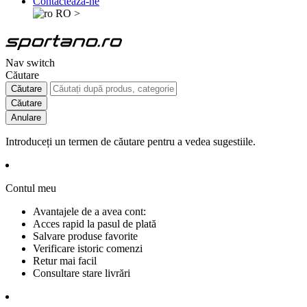
Contactează-ne
RO
>
Nav switch
Căutare
Căutare
Căutare
Anulare
Introduceți un termen de căutare pentru a vedea sugestiile.
Contul meu
Avantajele de a avea cont:
Acces rapid la pasul de plată
Salvare produse favorite
Verificare istoric comenzi
Retur mai facil
Consultare stare livrări