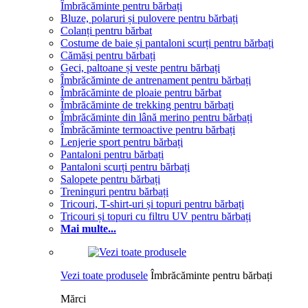
Îmbrăcăminte pentru bărbați
Bluze, polaruri și pulovere pentru bărbați
Colanți pentru bărbat
Costume de baie și pantaloni scurți pentru bărbați
Cămăși pentru bărbați
Geci, paltoane și veste pentru bărbați
Îmbrăcăminte de antrenament pentru bărbați
Îmbrăcăminte de ploaie pentru bărbat
Îmbrăcăminte de trekking pentru bărbați
Îmbrăcăminte din lână merino pentru bărbați
Îmbrăcăminte termoactive pentru bărbați
Lenjerie sport pentru bărbați
Pantaloni pentru bărbați
Pantaloni scurți pentru bărbați
Salopete pentru bărbați
Treninguri pentru bărbați
Tricouri, T-shirt-uri și topuri pentru bărbați
Tricouri și topuri cu filtru UV pentru bărbați
Mai multe...
Vezi toate produsele
Îmbrăcăminte pentru bărbați
Mărci