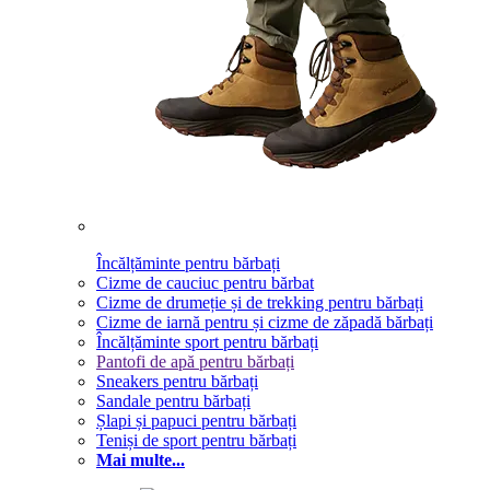
Încălțăminte pentru bărbați
Cizme de cauciuc pentru bărbat
Cizme de drumeție și de trekking pentru bărbați
Cizme de iarnă pentru și cizme de zăpadă bărbați
Încălțăminte sport pentru bărbați
Pantofi de apă pentru bărbați
Sneakers pentru bărbați
Sandale pentru bărbați
Șlapi și papuci pentru bărbați
Teniși de sport pentru bărbați
Mai multe...