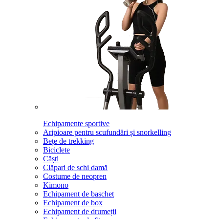
Echipamente sportive
Aripioare pentru scufundări și snorkelling
Bețe de trekking
Biciclete
Căști
Clăpari de schi damă
Costume de neopren
Kimono
Echipament de baschet
Echipament de box
Echipament de drumeții