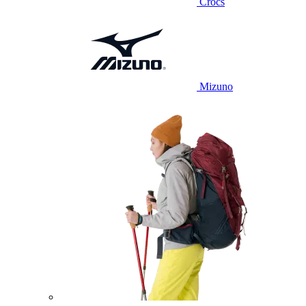
Crocs
Mizuno