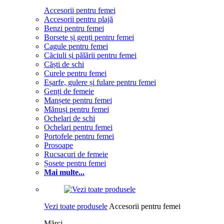
Accesorii pentru femei
Accesorii pentru plajă
Benzi pentru femei
Borsete și genți pentru femei
Cagule pentru femei
Căciuli și pălării pentru femei
Căști de schi
Curele pentru femei
Eșarfe, gulere și fulare pentru femei
Genți de femeie
Manșete pentru femei
Mănuși pentru femei
Ochelari de schi
Ochelari pentru femei
Portofele pentru femei
Prosoape
Rucsacuri de femeie
Șosete pentru femei
Mai multe...
Vezi toate produsele
Accesorii pentru femei
Mărci