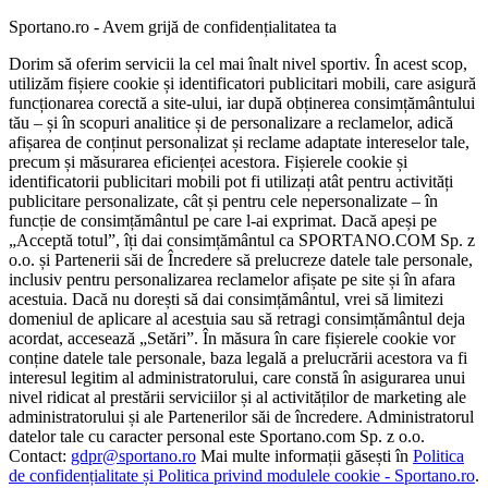
Sportano.ro - Avem grijă de confidențialitatea ta
Dorim să oferim servicii la cel mai înalt nivel sportiv. În acest scop,
utilizăm fișiere cookie și identificatori publicitari mobili, care asigură
funcționarea corectă a site-ului, iar după obținerea consimțământului
tău – și în scopuri analitice și de personalizare a reclamelor, adică
afișarea de conținut personalizat și reclame adaptate intereselor tale,
precum și măsurarea eficienței acestora. Fișierele cookie și
identificatorii publicitari mobili pot fi utilizați atât pentru activități
publicitare personalizate, cât și pentru cele nepersonalizate – în
funcție de consimțământul pe care l-ai exprimat. Dacă apeși pe
„Acceptă totul”, îți dai consimțământul ca SPORTANO.COM Sp. z
o.o. și Partenerii săi de Încredere să prelucreze datele tale personale,
inclusiv pentru personalizarea reclamelor afișate pe site și în afara
acestuia. Dacă nu dorești să dai consimțământul, vrei să limitezi
domeniul de aplicare al acestuia sau să retragi consimțământul deja
acordat, accesează „Setări”. În măsura în care fișierele cookie vor
conține datele tale personale, baza legală a prelucrării acestora va fi
interesul legitim al administratorului, care constă în asigurarea unui
nivel ridicat al prestării serviciilor și al activităților de marketing ale
administratorului și ale Partenerilor săi de încredere. Administratorul
datelor tale cu caracter personal este Sportano.com Sp. z o.o.
Contact:
gdpr@sportano.ro
Mai multe informații găsești în
Politica
de confidențialitate și Politica privind modulele cookie - Sportano.ro
.