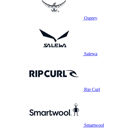
Osprey
Salewa
Rip Curl
Smartwool