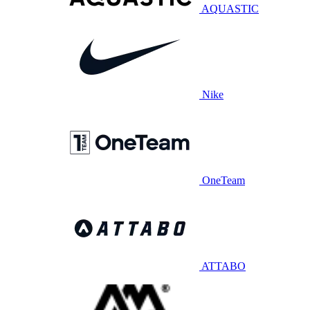
AQUASTIC
Nike
OneTeam
ATTABO