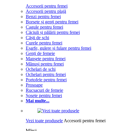
Accesorii pentru femei
Accesorii pentru plajă
Benzi pentru femei
Borsete și genți pentru femei
Cagule pentru femei
Căciuli și pălării pentru femei
Căști de schi
Curele pentru femei
Eșarfe, gulere și fulare pentru femei
Genți de femeie
Manșete pentru femei
Mănuși pentru femei
Ochelari de schi
Ochelari pentru femei
Portofele pentru femei
Prosoape
Rucsacuri de femeie
Șosete pentru femei
Mai multe...
Vezi toate produsele
Accesorii pentru femei
Mărci