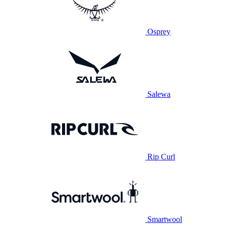
Osprey
Salewa
Rip Curl
Smartwool