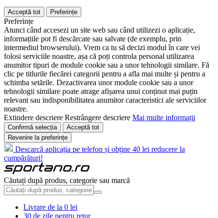
Acceptă tot
Preferințe
Preferințe
Atunci când accesezi un site web sau când utilizezi o aplicație,
informațiile pot fi descărcate sau salvate (de exemplu, prin
intermediul browserului). Vrem ca tu să decizi modul în care vei
folosi serviciile noastre, așa că poți controla personal utilizarea
anumitor tipuri de module cookie sau a unor tehnologii similare. Fă
clic pe titlurile fiecărei categorii pentru a afla mai multe și pentru a
schimba setările. Dezactivarea unor module cookie sau a unor
tehnologii similare poate atrage afișarea unui conținut mai puțin
relevant sau indisponibilitatea anumitor caracteristici ale serviciilor
noastre.
Extindere descriere
Restrângere descriere
Mai multe informații
Confirmă selecția
Acceptă tot
Revenire la preferințe
Descarcă aplicația pe telefon și obține 40 lei reducere la
cumpărături!
Căutați după produs, categorie sau marcă
Livrare de la 0 lei
30 de zile pentru retur