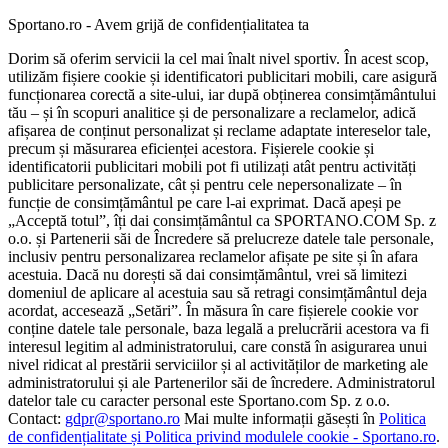
Sportano.ro - Avem grijă de confidențialitatea ta
Dorim să oferim servicii la cel mai înalt nivel sportiv. În acest scop,
utilizăm fișiere cookie și identificatori publicitari mobili, care asigură
funcționarea corectă a site-ului, iar după obținerea consimțământului
tău – și în scopuri analitice și de personalizare a reclamelor, adică
afișarea de conținut personalizat și reclame adaptate intereselor tale,
precum și măsurarea eficienței acestora. Fișierele cookie și
identificatorii publicitari mobili pot fi utilizați atât pentru activități
publicitare personalizate, cât și pentru cele nepersonalizate – în
funcție de consimțământul pe care l-ai exprimat. Dacă apeși pe
„Acceptă totul”, îți dai consimțământul ca SPORTANO.COM Sp. z
o.o. și Partenerii săi de Încredere să prelucreze datele tale personale,
inclusiv pentru personalizarea reclamelor afișate pe site și în afara
acestuia. Dacă nu dorești să dai consimțământul, vrei să limitezi
domeniul de aplicare al acestuia sau să retragi consimțământul deja
acordat, accesează „Setări”. În măsura în care fișierele cookie vor
conține datele tale personale, baza legală a prelucrării acestora va fi
interesul legitim al administratorului, care constă în asigurarea unui
nivel ridicat al prestării serviciilor și al activităților de marketing ale
administratorului și ale Partenerilor săi de încredere. Administratorul
datelor tale cu caracter personal este Sportano.com Sp. z o.o.
Contact:
gdpr@sportano.ro
Mai multe informații găsești în
Politica
de confidențialitate și Politica privind modulele cookie - Sportano.ro
.