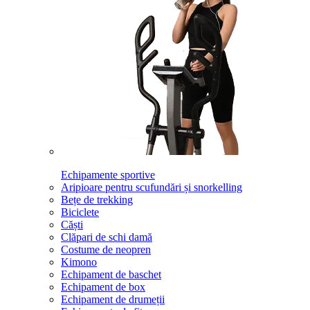
Echipamente sportive
Aripioare pentru scufundări și snorkelling
Bețe de trekking
Biciclete
Căști
Clăpari de schi damă
Costume de neopren
Kimono
Echipament de baschet
Echipament de box
Echipament de drumeții