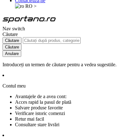
Contactează-ne
RO
>
Nav switch
Căutare
Căutare
Căutare
Anulare
Introduceți un termen de căutare pentru a vedea sugestiile.
Contul meu
Avantajele de a avea cont:
Acces rapid la pasul de plată
Salvare produse favorite
Verificare istoric comenzi
Retur mai facil
Consultare stare livrări