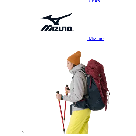
Crocs
Mizuno