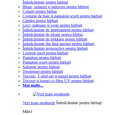
Îmbrăcăminte pentru bărbați
Bluze, polaruri și pulovere pentru bărbați
Colanți pentru bărbat
Costume de baie și pantaloni scurți pentru bărbați
Cămăși pentru bărbați
Geci, paltoane și veste pentru bărbați
Îmbrăcăminte de antrenament pentru bărbați
Îmbrăcăminte de ploaie pentru bărbat
Îmbrăcăminte de trekking pentru bărbați
Îmbrăcăminte din lână merino pentru bărbați
Îmbrăcăminte termoactive pentru bărbați
Lenjerie sport pentru bărbați
Pantaloni pentru bărbați
Pantaloni scurți pentru bărbați
Salopete pentru bărbați
Treninguri pentru bărbați
Tricouri, T-shirt-uri și topuri pentru bărbați
Tricouri și topuri cu filtru UV pentru bărbați
Mai multe...
Vezi toate produsele
Îmbrăcăminte pentru bărbați
Mărci