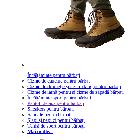
Încălțăminte pentru bărbați
Cizme de cauciuc pentru bărbat
Cizme de drumeție și de trekking pentru bărbați
Cizme de iarnă pentru și cizme de zăpadă bărbați
Încălțăminte sport pentru bărbați
Pantofi de apă pentru bărbați
Sneakers pentru bărbați
Sandale pentru bărbați
Șlapi și papuci pentru bărbați
Teniși de sport pentru bărbați
Mai multe...