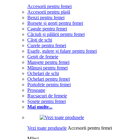
Accesorii pentru femei
Accesorii pentru plajă
Benzi pentru femei
Borsete și genți pentru femei
Cagule pentru femei
Căciuli și pălării pentru femei
Căști de schi
Curele pentru femei
Eșarfe, gulere și fulare pentru femei
Genți de femeie
Manșete pentru femei
Mănuși pentru femei
Ochelari de schi
Ochelari pentru femei
Portofele pentru femei
Prosoape
Rucsacuri de femeie
Șosete pentru femei
Mai multe...
Vezi toate produsele
Accesorii pentru femei
Mărci