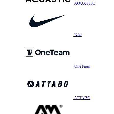
AQUASTIC
Nike
OneTeam
ATTABO