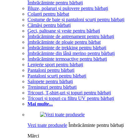
Îmbrăcăminte pentru bărbați
Bluze, polaruri și pulovere pentru bărbați
Colanți pentru bărbat
Costume de baie și pantaloni scurți pentru bărbați
Cămăși pentru bărbați
Geci, paltoane și veste pentru bărbați
Îmbrăcăminte de antrenament pentru bărbați
Îmbrăcăminte de ploaie pentru bărbat
Îmbrăcăminte de trekking pentru bărbați
Îmbrăcăminte din lână merino pentru bărbați
Îmbrăcăminte termoactive pentru bărbați
Lenjerie sport pentru bărbați
Pantaloni pentru bărbați
Pantaloni scurți pentru bărbați
Salopete pentru bărbați
Treninguri pentru bărbați
Tricouri, T-shirt-uri și topuri pentru bărbați
Tricouri și topuri cu filtru UV pentru bărbați
Mai multe...
Vezi toate produsele
Îmbrăcăminte pentru bărbați
Mărci