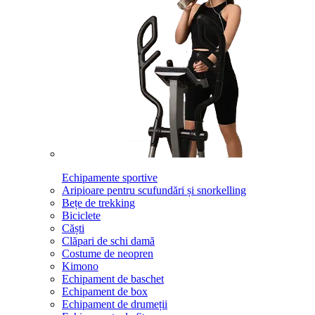
Echipamente sportive
Aripioare pentru scufundări și snorkelling
Bețe de trekking
Biciclete
Căști
Clăpari de schi damă
Costume de neopren
Kimono
Echipament de baschet
Echipament de box
Echipament de drumeții