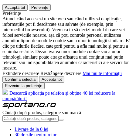
Acceptă tot
Preferințe
Preferințe
Atunci când accesezi un site web sau când utilizezi o aplicație,
informațiile pot fi descărcate sau salvate (de exemplu, prin
intermediul browserului). Vrem ca tu să decizi modul în care vei
folosi serviciile noastre, așa că poți controla personal utilizarea
anumitor tipuri de module cookie sau a unor tehnologii similare. Fă
clic pe titlurile fiecărei categorii pentru a afla mai multe și pentru a
schimba setările. Dezactivarea unor module cookie sau a unor
tehnologii similare poate atrage afișarea unui conținut mai puțin
relevant sau indisponibilitatea anumitor caracteristici ale serviciilor
noastre.
Extindere descriere
Restrângere descriere
Mai multe informații
Confirmă selecția
Acceptă tot
Revenire la preferințe
Descarcă aplicația pe telefon și obține 40 lei reducere la
cumpărături!
Căutați după produs, categorie sau marcă
Livrare de la 0 lei
30 de zile pentru retur