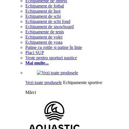
Echipamente de fitness
Echipament de fotbal
Echipament de înot
Echipament de schi
Echipament de schi fond
Echipament de snowboard
Echipamente de tenis
Echipament de volei
Echipament de yoga
Patine cu rotile și patine în linie
Placi SUP
Veste pentru sporturi nautice
Mai multe...
Vezi toate produsele
Echipamente sportive
Mărci