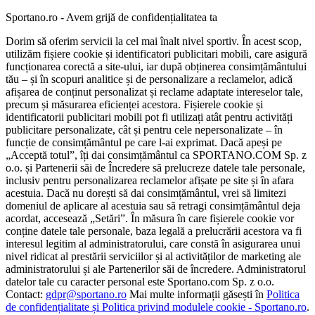
Sportano.ro - Avem grijă de confidențialitatea ta
Dorim să oferim servicii la cel mai înalt nivel sportiv. În acest scop,
utilizăm fișiere cookie și identificatori publicitari mobili, care asigură
funcționarea corectă a site-ului, iar după obținerea consimțământului
tău – și în scopuri analitice și de personalizare a reclamelor, adică
afișarea de conținut personalizat și reclame adaptate intereselor tale,
precum și măsurarea eficienței acestora. Fișierele cookie și
identificatorii publicitari mobili pot fi utilizați atât pentru activități
publicitare personalizate, cât și pentru cele nepersonalizate – în
funcție de consimțământul pe care l-ai exprimat. Dacă apeși pe
„Acceptă totul”, îți dai consimțământul ca SPORTANO.COM Sp. z
o.o. și Partenerii săi de Încredere să prelucreze datele tale personale,
inclusiv pentru personalizarea reclamelor afișate pe site și în afara
acestuia. Dacă nu dorești să dai consimțământul, vrei să limitezi
domeniul de aplicare al acestuia sau să retragi consimțământul deja
acordat, accesează „Setări”. În măsura în care fișierele cookie vor
conține datele tale personale, baza legală a prelucrării acestora va fi
interesul legitim al administratorului, care constă în asigurarea unui
nivel ridicat al prestării serviciilor și al activităților de marketing ale
administratorului și ale Partenerilor săi de încredere. Administratorul
datelor tale cu caracter personal este Sportano.com Sp. z o.o.
Contact:
gdpr@sportano.ro
Mai multe informații găsești în
Politica
de confidențialitate și Politica privind modulele cookie - Sportano.ro
.