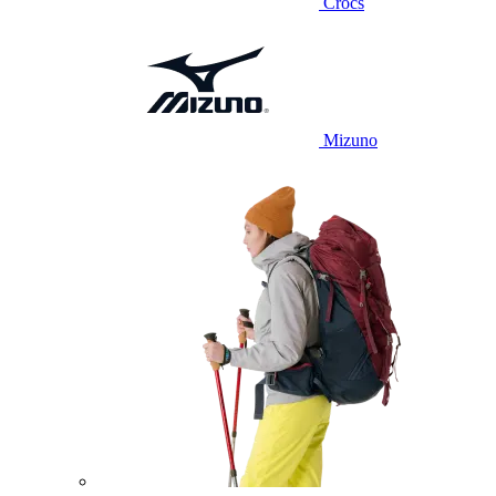
Crocs
Mizuno