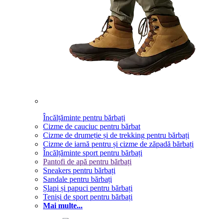
Încălțăminte pentru bărbați
Cizme de cauciuc pentru bărbat
Cizme de drumeție și de trekking pentru bărbați
Cizme de iarnă pentru și cizme de zăpadă bărbați
Încălțăminte sport pentru bărbați
Pantofi de apă pentru bărbați
Sneakers pentru bărbați
Sandale pentru bărbați
Șlapi și papuci pentru bărbați
Teniși de sport pentru bărbați
Mai multe...