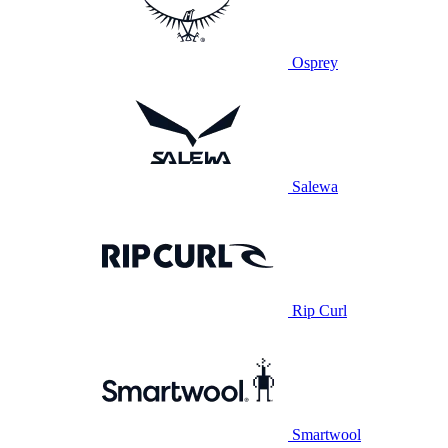
Osprey
Salewa
Rip Curl
Smartwool