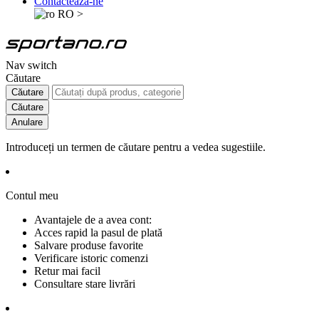
Contactează-ne
RO
>
Nav switch
Căutare
Căutare
Căutare
Anulare
Introduceți un termen de căutare pentru a vedea sugestiile.
Contul meu
Avantajele de a avea cont:
Acces rapid la pasul de plată
Salvare produse favorite
Verificare istoric comenzi
Retur mai facil
Consultare stare livrări