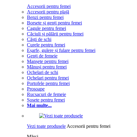
Accesorii pentru femei
Accesorii pentru plajă
Benzi pentru femei
Borsete și genți pentru femei
Cagule pentru femei
Căciuli și pălării pentru femei
Căști de schi
Curele pentru femei
Eșarfe, gulere și fulare pentru femei
Genți de femeie
Manșete pentru femei
Mănuși pentru femei
Ochelari de schi
Ochelari pentru femei
Portofele pentru femei
Prosoape
Rucsacuri de femeie
Șosete pentru femei
Mai multe...
Vezi toate produsele
Accesorii pentru femei
Mărci