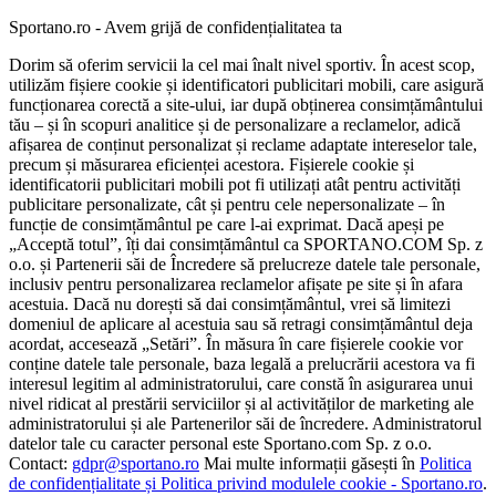
Sportano.ro - Avem grijă de confidențialitatea ta
Dorim să oferim servicii la cel mai înalt nivel sportiv. În acest scop,
utilizăm fișiere cookie și identificatori publicitari mobili, care asigură
funcționarea corectă a site-ului, iar după obținerea consimțământului
tău – și în scopuri analitice și de personalizare a reclamelor, adică
afișarea de conținut personalizat și reclame adaptate intereselor tale,
precum și măsurarea eficienței acestora. Fișierele cookie și
identificatorii publicitari mobili pot fi utilizați atât pentru activități
publicitare personalizate, cât și pentru cele nepersonalizate – în
funcție de consimțământul pe care l-ai exprimat. Dacă apeși pe
„Acceptă totul”, îți dai consimțământul ca SPORTANO.COM Sp. z
o.o. și Partenerii săi de Încredere să prelucreze datele tale personale,
inclusiv pentru personalizarea reclamelor afișate pe site și în afara
acestuia. Dacă nu dorești să dai consimțământul, vrei să limitezi
domeniul de aplicare al acestuia sau să retragi consimțământul deja
acordat, accesează „Setări”. În măsura în care fișierele cookie vor
conține datele tale personale, baza legală a prelucrării acestora va fi
interesul legitim al administratorului, care constă în asigurarea unui
nivel ridicat al prestării serviciilor și al activităților de marketing ale
administratorului și ale Partenerilor săi de încredere. Administratorul
datelor tale cu caracter personal este Sportano.com Sp. z o.o.
Contact:
gdpr@sportano.ro
Mai multe informații găsești în
Politica
de confidențialitate și Politica privind modulele cookie - Sportano.ro
.