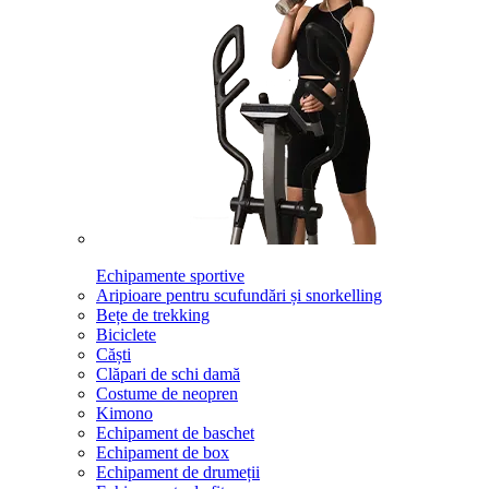
Echipamente sportive
Aripioare pentru scufundări și snorkelling
Bețe de trekking
Biciclete
Căști
Clăpari de schi damă
Costume de neopren
Kimono
Echipament de baschet
Echipament de box
Echipament de drumeții