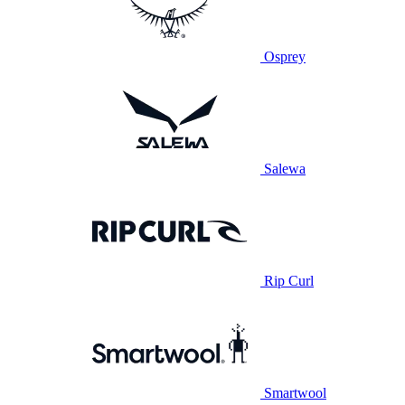
Osprey
Salewa
Rip Curl
Smartwool