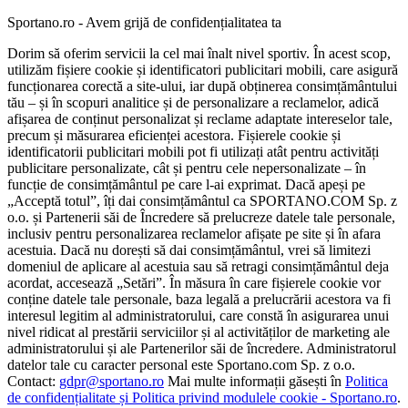
Sportano.ro - Avem grijă de confidențialitatea ta
Dorim să oferim servicii la cel mai înalt nivel sportiv. În acest scop,
utilizăm fișiere cookie și identificatori publicitari mobili, care asigură
funcționarea corectă a site-ului, iar după obținerea consimțământului
tău – și în scopuri analitice și de personalizare a reclamelor, adică
afișarea de conținut personalizat și reclame adaptate intereselor tale,
precum și măsurarea eficienței acestora. Fișierele cookie și
identificatorii publicitari mobili pot fi utilizați atât pentru activități
publicitare personalizate, cât și pentru cele nepersonalizate – în
funcție de consimțământul pe care l-ai exprimat. Dacă apeși pe
„Acceptă totul”, îți dai consimțământul ca SPORTANO.COM Sp. z
o.o. și Partenerii săi de Încredere să prelucreze datele tale personale,
inclusiv pentru personalizarea reclamelor afișate pe site și în afara
acestuia. Dacă nu dorești să dai consimțământul, vrei să limitezi
domeniul de aplicare al acestuia sau să retragi consimțământul deja
acordat, accesează „Setări”. În măsura în care fișierele cookie vor
conține datele tale personale, baza legală a prelucrării acestora va fi
interesul legitim al administratorului, care constă în asigurarea unui
nivel ridicat al prestării serviciilor și al activităților de marketing ale
administratorului și ale Partenerilor săi de încredere. Administratorul
datelor tale cu caracter personal este Sportano.com Sp. z o.o.
Contact:
gdpr@sportano.ro
Mai multe informații găsești în
Politica
de confidențialitate și Politica privind modulele cookie - Sportano.ro
.