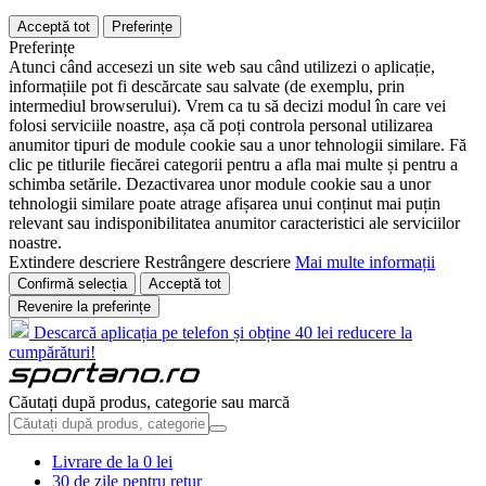
Acceptă tot
Preferințe
Preferințe
Atunci când accesezi un site web sau când utilizezi o aplicație,
informațiile pot fi descărcate sau salvate (de exemplu, prin
intermediul browserului). Vrem ca tu să decizi modul în care vei
folosi serviciile noastre, așa că poți controla personal utilizarea
anumitor tipuri de module cookie sau a unor tehnologii similare. Fă
clic pe titlurile fiecărei categorii pentru a afla mai multe și pentru a
schimba setările. Dezactivarea unor module cookie sau a unor
tehnologii similare poate atrage afișarea unui conținut mai puțin
relevant sau indisponibilitatea anumitor caracteristici ale serviciilor
noastre.
Extindere descriere
Restrângere descriere
Mai multe informații
Confirmă selecția
Acceptă tot
Revenire la preferințe
Descarcă aplicația pe telefon și obține 40 lei reducere la
cumpărături!
Căutați după produs, categorie sau marcă
Livrare de la 0 lei
30 de zile pentru retur