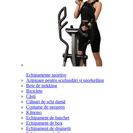
Echipamente sportive
Aripioare pentru scufundări și snorkelling
Bețe de trekking
Biciclete
Căști
Clăpari de schi damă
Costume de neopren
Kimono
Echipament de baschet
Echipament de box
Echipament de drumeții