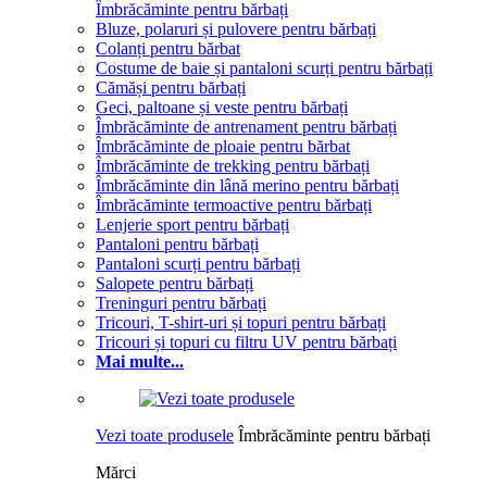
Îmbrăcăminte pentru bărbați
Bluze, polaruri și pulovere pentru bărbați
Colanți pentru bărbat
Costume de baie și pantaloni scurți pentru bărbați
Cămăși pentru bărbați
Geci, paltoane și veste pentru bărbați
Îmbrăcăminte de antrenament pentru bărbați
Îmbrăcăminte de ploaie pentru bărbat
Îmbrăcăminte de trekking pentru bărbați
Îmbrăcăminte din lână merino pentru bărbați
Îmbrăcăminte termoactive pentru bărbați
Lenjerie sport pentru bărbați
Pantaloni pentru bărbați
Pantaloni scurți pentru bărbați
Salopete pentru bărbați
Treninguri pentru bărbați
Tricouri, T-shirt-uri și topuri pentru bărbați
Tricouri și topuri cu filtru UV pentru bărbați
Mai multe...
Vezi toate produsele
Îmbrăcăminte pentru bărbați
Mărci