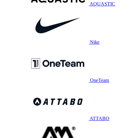
AQUASTIC
Nike
OneTeam
ATTABO