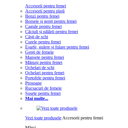
Accesorii pentru femei
Accesorii pentru plajă
Benzi pentru femei
Borsete și genți pentru femei
Cagule pentru femei
Căciuli și pălării pentru femei
Căști de schi
Curele pentru femei
Eșarfe, gulere și fulare pentru femei
Genți de femeie
Manșete pentru femei
Mănuși pentru femei
Ochelari de schi
Ochelari pentru femei
Portofele pentru femei
Prosoape
Rucsacuri de femeie
Șosete pentru femei
Mai multe...
Vezi toate produsele
Accesorii pentru femei
Mărci