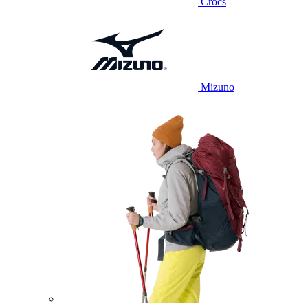
Crocs
Mizuno