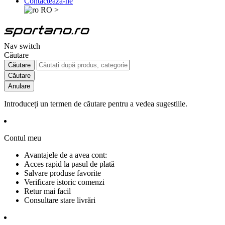
Contactează-ne
RO
>
Nav switch
Căutare
Căutare
Căutare
Anulare
Introduceți un termen de căutare pentru a vedea sugestiile.
Contul meu
Avantajele de a avea cont:
Acces rapid la pasul de plată
Salvare produse favorite
Verificare istoric comenzi
Retur mai facil
Consultare stare livrări