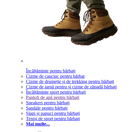
Încălțăminte pentru bărbați
Cizme de cauciuc pentru bărbat
Cizme de drumeție și de trekking pentru bărbați
Cizme de iarnă pentru și cizme de zăpadă bărbați
Încălțăminte sport pentru bărbați
Pantofi de apă pentru bărbați
Sneakers pentru bărbați
Sandale pentru bărbați
Șlapi și papuci pentru bărbați
Teniși de sport pentru bărbați
Mai multe...