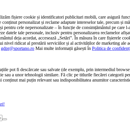
tilizăm fișiere cookie și identificatori publicitari mobili, care asigură fu
e conținut personalizat și reclame adaptate intereselor tale, precum și măsu
 cât și pentru cele nepersonalizate – în funcție de consimțământul pe care
atele tale personale, inclusiv pentru personalizarea reclamelor afișate
ământul deja acordat, accesează „Setări”. În măsura în care fișierele cook
i nivel ridicat al prestării serviciilor și al activităților de marketing ale
:
gdpr@sportano.ro
Mai multe informații găsești în
Politica de confidenț
țiile pot fi descărcate sau salvate (de exemplu, prin intermediul browser
e sau a unor tehnologii similare. Fă clic pe titlurile fiecărei categorii p
conținut mai puțin relevant sau indisponibilitatea anumitor caracteristici
ri!