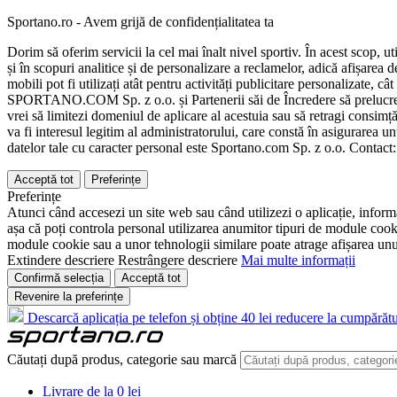
Sportano.ro - Avem grijă de confidențialitatea ta
Dorim să oferim servicii la cel mai înalt nivel sportiv. În acest scop, u
și în scopuri analitice și de personalizare a reclamelor, adică afișarea d
mobili pot fi utilizați atât pentru activități publicitare personalizate,
SPORTANO.COM Sp. z o.o. și Partenerii săi de Încredere să prelucreze d
vrei să limitezi domeniul de aplicare al acestuia sau să retragi consimț
va fi interesul legitim al administratorului, care constă în asigurarea unu
datelor tale cu caracter personal este Sportano.com Sp. z o.o. Contact
Acceptă tot
Preferințe
Preferințe
Atunci când accesezi un site web sau când utilizezi o aplicație, informa
așa că poți controla personal utilizarea anumitor tipuri de module cooki
module cookie sau a unor tehnologii similare poate atrage afișarea unui 
Extindere descriere
Restrângere descriere
Mai multe informații
Confirmă selecția
Acceptă tot
Revenire la preferințe
Descarcă aplicația pe telefon și obține 40 lei reducere la cumpărătu
Căutați după produs, categorie sau marcă
Livrare de la 0 lei