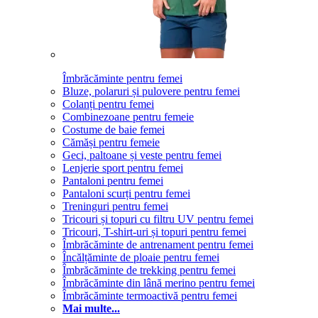
Îmbrăcăminte pentru femei
Bluze, polaruri și pulovere pentru femei
Colanți pentru femei
Combinezoane pentru femeie
Costume de baie femei
Cămăși pentru femeie
Geci, paltoane și veste pentru femei
Lenjerie sport pentru femei
Pantaloni pentru femei
Pantaloni scurți pentru femei
Treninguri pentru femei
Tricouri și topuri cu filtru UV pentru femei
Tricouri, T-shirt-uri și topuri pentru femei
Îmbrăcăminte de antrenament pentru femei
Încălțăminte de ploaie pentru femei
Îmbrăcăminte de trekking pentru femei
Îmbrăcăminte din lână merino pentru femei
Îmbrăcăminte termoactivă pentru femei
Mai multe...