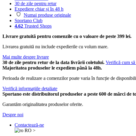
30 de zile pentru retur
Expediere chiar și în 48 h
Numai produse originale
Sportano Club
4.62
Trusted Shops
Livrare gratuită pentru comenzile cu o valoare de peste 399 lei.
Livrarea gratuită nu include expedierile cu volum mare.
Mai multe despre livrare
30 de zile pentru retur de la data livrării coletului.
Verifică cum să 
Majoritatea produselor le expediem până la 48h.
Perioada de realizare a comenzilor poate varia în funcție de disponibili
Verifică informațiile detaliate
Sportano este distribuitorul produselor a peste 600 de mărci de t
Garantăm originalitatea produselor oferite.
Despre noi
Contactează-ne
RO
>