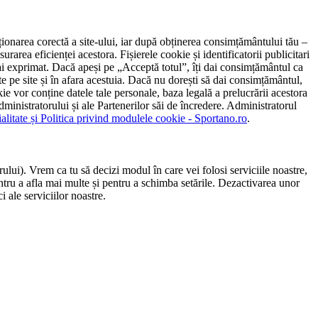
ncționarea corectă a site-ului, iar după obținerea consimțământului tău –
rarea eficienței acestora. Fișierele cookie și identificatorii publicitari
 l-ai exprimat. Dacă apeși pe „Acceptă totul”, îți dai consimțământul ca
 pe site și în afara acestuia. Dacă nu dorești să dai consimțământul,
ie vor conține datele tale personale, baza legală a prelucrării acestora
 administratorului și ale Partenerilor săi de încredere. Administratorul
ialitate și Politica privind modulele cookie - Sportano.ro
.
ului). Vrem ca tu să decizi modul în care vei folosi serviciile noastre,
entru a afla mai multe și pentru a schimba setările. Dezactivarea unor
 ale serviciilor noastre.