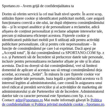
Sportano.ro - Avem grijă de confidențialitatea ta
Dorim să oferim servicii la cel mai înalt nivel sportiv. În acest scop,
utilizăm fișiere cookie și identificatori publicitari mobili, care asigură
funcționarea corectă a site-ului, iar după obținerea consimțământului
tău – și în scopuri analitice și de personalizare a reclamelor, adică
afișarea de conținut personalizat și reclame adaptate intereselor tale,
precum și măsurarea eficienței acestora. Fișierele cookie și
identificatorii publicitari mobili pot fi utilizați atât pentru activități
publicitare personalizate, cât și pentru cele nepersonalizate – în
funcție de consimțământul pe care l-ai exprimat. Dacă apeși pe
„Acceptă totul”, îți dai consimțământul ca SPORTANO.COM Sp. z
o.o. și Partenerii săi de Încredere să prelucreze datele tale personale,
inclusiv pentru personalizarea reclamelor afișate pe site și în afara
acestuia. Dacă nu dorești să dai consimțământul, vrei să limitezi
domeniul de aplicare al acestuia sau să retragi consimțământul deja
acordat, accesează „Setări”. În măsura în care fișierele cookie vor
conține datele tale personale, baza legală a prelucrării acestora va fi
interesul legitim al administratorului, care constă în asigurarea unui
nivel ridicat al prestării serviciilor și al activităților de marketing ale
administratorului și ale Partenerilor săi de încredere. Administratorul
datelor tale cu caracter personal este Sportano.com Sp. z o.o.
Contact:
gdpr@sportano.ro
Mai multe informații găsești în
Politica
de confidențialitate și Politica privind modulele cookie - Sportano.ro
.