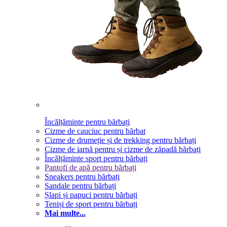
Încălțăminte pentru bărbați
Cizme de cauciuc pentru bărbat
Cizme de drumeție și de trekking pentru bărbați
Cizme de iarnă pentru și cizme de zăpadă bărbați
Încălțăminte sport pentru bărbați
Pantofi de apă pentru bărbați
Sneakers pentru bărbați
Sandale pentru bărbați
Șlapi și papuci pentru bărbați
Teniși de sport pentru bărbați
Mai multe...