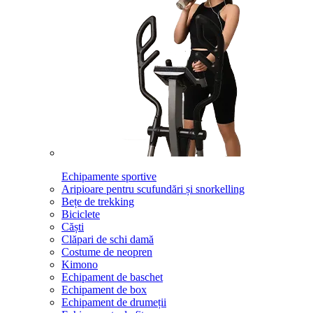
Echipamente sportive
Aripioare pentru scufundări și snorkelling
Bețe de trekking
Biciclete
Căști
Clăpari de schi damă
Costume de neopren
Kimono
Echipament de baschet
Echipament de box
Echipament de drumeții