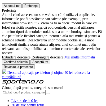
Acceptă tot
Preferințe
Preferințe
Atunci când accesezi un site web sau când utilizezi o aplicație,
informațiile pot fi descărcate sau salvate (de exemplu, prin
intermediul browserului). Vrem ca tu să decizi modul în care vei
folosi serviciile noastre, așa că poți controla personal utilizarea
anumitor tipuri de module cookie sau a unor tehnologii similare. Fă
clic pe titlurile fiecărei categorii pentru a afla mai multe și pentru a
schimba setările. Dezactivarea unor module cookie sau a unor
tehnologii similare poate atrage afișarea unui conținut mai puțin
relevant sau indisponibilitatea anumitor caracteristici ale serviciilor
noastre.
Extindere descriere
Restrângere descriere
Mai multe informații
Confirmă selecția
Acceptă tot
Revenire la preferințe
Descarcă aplicația pe telefon și obține 40 lei reducere la
cumpărături!
Căutați după produs, categorie sau marcă
Livrare de la 0 lei
30 de zile pentru retur