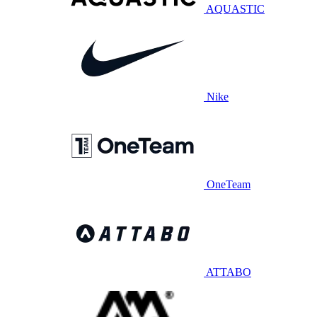
AQUASTIC
Nike
OneTeam
ATTABO