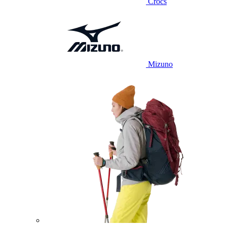
Crocs
Mizuno