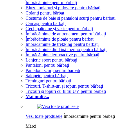
Îmbrăcăminte pentru bărbați
Bluze, polaruri și pulovere pentru bărbați
Colanți pentru bărbat
Costume de baie și pantaloni scurți pentru bărbați
Cămăși pentru bărbați
Geci, paltoane și veste pentru bărbați
Îmbrăcăminte de antrenament pentru bărbați
Îmbrăcăminte de ploaie pentru bărbat
Îmbrăcăminte de trekking pentru bărbați
Îmbrăcăminte din lână merino pentru bărbați
Îmbrăcăminte termoactive pentru bărbați
Lenjerie sport pentru bărbați
Pantaloni pentru bărbați
Pantaloni scurți pentru bărbați
Salopete pentru bărbați
Treninguri pentru bărbați
Tricouri, T-shirt-uri și topuri pentru bărbați
Tricouri și topuri cu filtru UV pentru bărbați
Mai multe...
Vezi toate produsele
Îmbrăcăminte pentru bărbați
Mărci