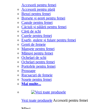
Accesorii pentru femei
Accesorii pentru plajă
Benzi pentru femei
Borsete și genți pentru femei
Cagule pentru femei
Căciuli și pălării pentru femei
Căști de schi
Curele pentru femei
Eșarfe, gulere și fulare pentru femei
Genți de femeie
Manșete pentru femei
Mănuși pentru femei
Ochelari de schi
Ochelari pentru femei
Portofele pentru femei
Prosoape
Rucsacuri de femeie
Șosete pentru femei
Mai multe...
Vezi toate produsele
Accesorii pentru femei
Mărci