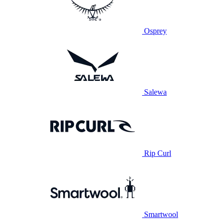
Osprey
Salewa
Rip Curl
Smartwool