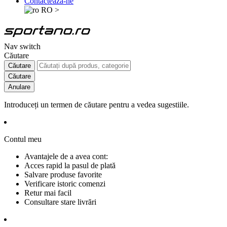
Contactează-ne
RO
>
Nav switch
Căutare
Căutare
Căutare
Anulare
Introduceți un termen de căutare pentru a vedea sugestiile.
Contul meu
Avantajele de a avea cont:
Acces rapid la pasul de plată
Salvare produse favorite
Verificare istoric comenzi
Retur mai facil
Consultare stare livrări