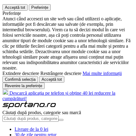
Acceptă tot
Preferințe
Preferințe
Atunci când accesezi un site web sau când utilizezi o aplicație,
informațiile pot fi descărcate sau salvate (de exemplu, prin
intermediul browserului). Vrem ca tu să decizi modul în care vei
folosi serviciile noastre, așa că poți controla personal utilizarea
anumitor tipuri de module cookie sau a unor tehnologii similare. Fă
clic pe titlurile fiecărei categorii pentru a afla mai multe și pentru a
schimba setările. Dezactivarea unor module cookie sau a unor
tehnologii similare poate atrage afișarea unui conținut mai puțin
relevant sau indisponibilitatea anumitor caracteristici ale serviciilor
noastre.
Extindere descriere
Restrângere descriere
Mai multe informații
Confirmă selecția
Acceptă tot
Revenire la preferințe
Descarcă aplicația pe telefon și obține 40 lei reducere la
cumpărături!
Căutați după produs, categorie sau marcă
Livrare de la 0 lei
30 de zile pentru retur