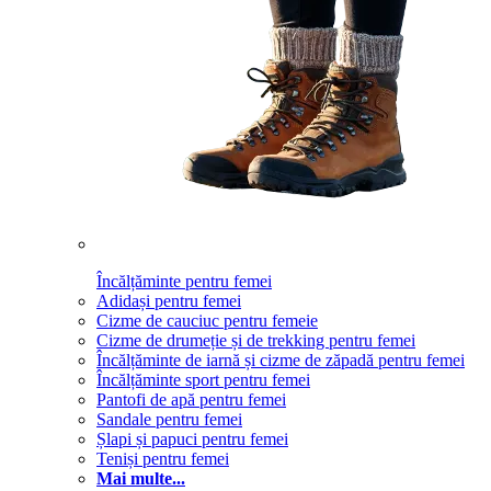
Încălțăminte pentru femei
Adidași pentru femei
Cizme de cauciuc pentru femeie
Cizme de drumeție și de trekking pentru femei
Încălțăminte de iarnă și cizme de zăpadă pentru femei
Încălțăminte sport pentru femei
Pantofi de apă pentru femei
Sandale pentru femei
Șlapi și papuci pentru femei
Teniși pentru femei
Mai multe...