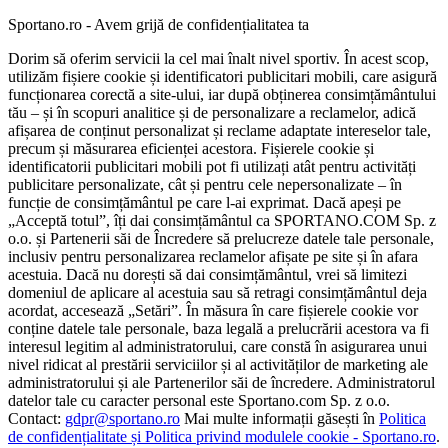
Sportano.ro - Avem grijă de confidențialitatea ta
Dorim să oferim servicii la cel mai înalt nivel sportiv. În acest scop,
utilizăm fișiere cookie și identificatori publicitari mobili, care asigură
funcționarea corectă a site-ului, iar după obținerea consimțământului
tău – și în scopuri analitice și de personalizare a reclamelor, adică
afișarea de conținut personalizat și reclame adaptate intereselor tale,
precum și măsurarea eficienței acestora. Fișierele cookie și
identificatorii publicitari mobili pot fi utilizați atât pentru activități
publicitare personalizate, cât și pentru cele nepersonalizate – în
funcție de consimțământul pe care l-ai exprimat. Dacă apeși pe
„Acceptă totul”, îți dai consimțământul ca SPORTANO.COM Sp. z
o.o. și Partenerii săi de Încredere să prelucreze datele tale personale,
inclusiv pentru personalizarea reclamelor afișate pe site și în afara
acestuia. Dacă nu dorești să dai consimțământul, vrei să limitezi
domeniul de aplicare al acestuia sau să retragi consimțământul deja
acordat, accesează „Setări”. În măsura în care fișierele cookie vor
conține datele tale personale, baza legală a prelucrării acestora va fi
interesul legitim al administratorului, care constă în asigurarea unui
nivel ridicat al prestării serviciilor și al activităților de marketing ale
administratorului și ale Partenerilor săi de încredere. Administratorul
datelor tale cu caracter personal este Sportano.com Sp. z o.o.
Contact:
gdpr@sportano.ro
Mai multe informații găsești în
Politica
de confidențialitate și Politica privind modulele cookie - Sportano.ro
.