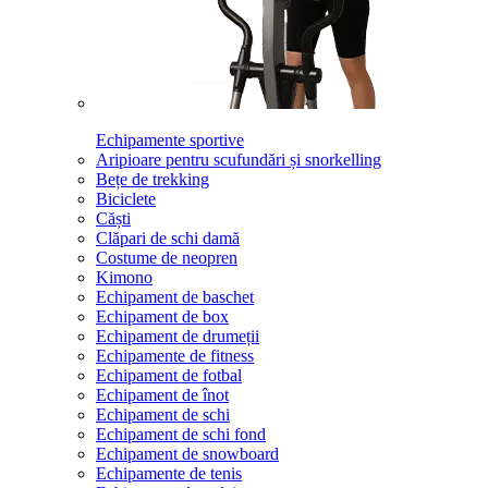
Echipamente sportive
Aripioare pentru scufundări și snorkelling
Bețe de trekking
Biciclete
Căști
Clăpari de schi damă
Costume de neopren
Kimono
Echipament de baschet
Echipament de box
Echipament de drumeții
Echipamente de fitness
Echipament de fotbal
Echipament de înot
Echipament de schi
Echipament de schi fond
Echipament de snowboard
Echipamente de tenis