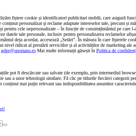
tilizăm fișiere cookie și identificatori publicitari mobili, care asigură fu
e conținut personalizat și reclame adaptate intereselor tale, precum și măsu
 cât și pentru cele nepersonalizate – în funcție de consimțământul pe care
atele tale personale, inclusiv pentru personalizarea reclamelor afișate
ământul deja acordat, accesează „Setări”. În măsura în care fișierele cook
i nivel ridicat al prestării serviciilor și al activităților de marketing ale
:
gdpr@sportano.ro
Mai multe informații găsești în
Politica de confidenț
țiile pot fi descărcate sau salvate (de exemplu, prin intermediul browser
e sau a unor tehnologii similare. Fă clic pe titlurile fiecărei categorii p
conținut mai puțin relevant sau indisponibilitatea anumitor caracteristici
ri!