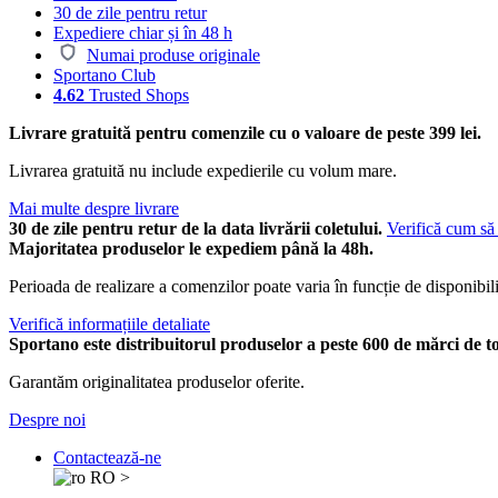
30 de zile pentru retur
Expediere chiar și în 48 h
Numai produse originale
Sportano Club
4.62
Trusted Shops
Livrare gratuită pentru comenzile cu o valoare de peste 399 lei.
Livrarea gratuită nu include expedierile cu volum mare.
Mai multe despre livrare
30 de zile pentru retur de la data livrării coletului.
Verifică cum să 
Majoritatea produselor le expediem până la 48h.
Perioada de realizare a comenzilor poate varia în funcție de disponibili
Verifică informațiile detaliate
Sportano este distribuitorul produselor a peste 600 de mărci de t
Garantăm originalitatea produselor oferite.
Despre noi
Contactează-ne
RO
>