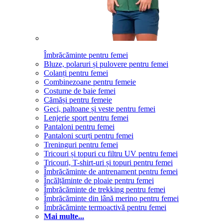
Îmbrăcăminte pentru femei
Bluze, polaruri și pulovere pentru femei
Colanți pentru femei
Combinezoane pentru femeie
Costume de baie femei
Cămăși pentru femeie
Geci, paltoane și veste pentru femei
Lenjerie sport pentru femei
Pantaloni pentru femei
Pantaloni scurți pentru femei
Treninguri pentru femei
Tricouri și topuri cu filtru UV pentru femei
Tricouri, T-shirt-uri și topuri pentru femei
Îmbrăcăminte de antrenament pentru femei
Încălțăminte de ploaie pentru femei
Îmbrăcăminte de trekking pentru femei
Îmbrăcăminte din lână merino pentru femei
Îmbrăcăminte termoactivă pentru femei
Mai multe...