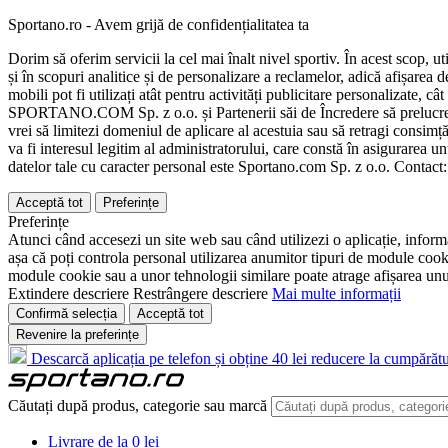
Sportano.ro - Avem grijă de confidențialitatea ta
Dorim să oferim servicii la cel mai înalt nivel sportiv. În acest scop, u
și în scopuri analitice și de personalizare a reclamelor, adică afișarea d
mobili pot fi utilizați atât pentru activități publicitare personalizate,
SPORTANO.COM Sp. z o.o. și Partenerii săi de Încredere să prelucreze d
vrei să limitezi domeniul de aplicare al acestuia sau să retragi consimț
va fi interesul legitim al administratorului, care constă în asigurarea unu
datelor tale cu caracter personal este Sportano.com Sp. z o.o. Contact
Acceptă tot
Preferințe
Preferințe
Atunci când accesezi un site web sau când utilizezi o aplicație, informa
așa că poți controla personal utilizarea anumitor tipuri de module cooki
module cookie sau a unor tehnologii similare poate atrage afișarea unui 
Extindere descriere
Restrângere descriere
Mai multe informații
Confirmă selecția
Acceptă tot
Revenire la preferințe
Descarcă aplicația pe telefon și obține 40 lei reducere la cumpărătu
Căutați după produs, categorie sau marcă
Livrare de la 0 lei