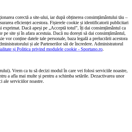
ncționarea corectă a site-ului, iar după obținerea consimțământului tău –
rarea eficienței acestora. Fișierele cookie și identificatorii publicitari
 l-ai exprimat. Dacă apeși pe „Acceptă totul”, îți dai consimțământul ca
 pe site și în afara acestuia. Dacă nu dorești să dai consimțământul,
ie vor conține datele tale personale, baza legală a prelucrării acestora
 administratorului și ale Partenerilor săi de încredere. Administratorul
ialitate și Politica privind modulele cookie - Sportano.ro
.
ului). Vrem ca tu să decizi modul în care vei folosi serviciile noastre,
entru a afla mai multe și pentru a schimba setările. Dezactivarea unor
 ale serviciilor noastre.