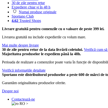
30 de zile pentru retur
Expediere chiar și în 48 h
Numai produse originale
Sportano Club
4.62
Trusted Shops
Livrare gratuită pentru comenzile cu o valoare de peste 399 lei.
Livrarea gratuită nu include expedierile cu volum mare.
Mai multe despre livrare
30 de zile pentru retur de la data livrării coletului.
Verifică cum să 
Majoritatea produselor le expediem până la 48h.
Perioada de realizare a comenzilor poate varia în funcție de disponibili
Verifică informațiile detaliate
Sportano este distribuitorul produselor a peste 600 de mărci de t
Garantăm originalitatea produselor oferite.
Despre noi
Contactează-ne
RO
>