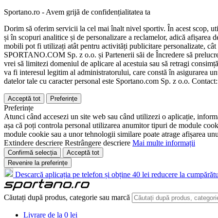
Sportano.ro - Avem grijă de confidențialitatea ta
Dorim să oferim servicii la cel mai înalt nivel sportiv. În acest scop, u
și în scopuri analitice și de personalizare a reclamelor, adică afișarea d
mobili pot fi utilizați atât pentru activități publicitare personalizate,
SPORTANO.COM Sp. z o.o. și Partenerii săi de Încredere să prelucreze d
vrei să limitezi domeniul de aplicare al acestuia sau să retragi consimț
va fi interesul legitim al administratorului, care constă în asigurarea unu
datelor tale cu caracter personal este Sportano.com Sp. z o.o. Contact
Acceptă tot
Preferințe
Preferințe
Atunci când accesezi un site web sau când utilizezi o aplicație, informa
așa că poți controla personal utilizarea anumitor tipuri de module cooki
module cookie sau a unor tehnologii similare poate atrage afișarea unui 
Extindere descriere
Restrângere descriere
Mai multe informații
Confirmă selecția
Acceptă tot
Revenire la preferințe
Descarcă aplicația pe telefon și obține 40 lei reducere la cumpărătu
Căutați după produs, categorie sau marcă
Livrare de la 0 lei