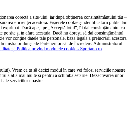
ncționarea corectă a site-ului, iar după obținerea consimțământului tău –
rarea eficienței acestora. Fișierele cookie și identificatorii publicitari
 l-ai exprimat. Dacă apeși pe „Acceptă totul”, îți dai consimțământul ca
 pe site și în afara acestuia. Dacă nu dorești să dai consimțământul,
ie vor conține datele tale personale, baza legală a prelucrării acestora
 administratorului și ale Partenerilor săi de încredere. Administratorul
ialitate și Politica privind modulele cookie - Sportano.ro
.
ului). Vrem ca tu să decizi modul în care vei folosi serviciile noastre,
entru a afla mai multe și pentru a schimba setările. Dezactivarea unor
 ale serviciilor noastre.