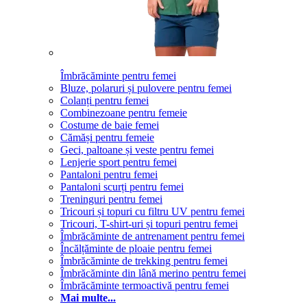
Îmbrăcăminte pentru femei
Bluze, polaruri și pulovere pentru femei
Colanți pentru femei
Combinezoane pentru femeie
Costume de baie femei
Cămăși pentru femeie
Geci, paltoane și veste pentru femei
Lenjerie sport pentru femei
Pantaloni pentru femei
Pantaloni scurți pentru femei
Treninguri pentru femei
Tricouri și topuri cu filtru UV pentru femei
Tricouri, T-shirt-uri și topuri pentru femei
Îmbrăcăminte de antrenament pentru femei
Încălțăminte de ploaie pentru femei
Îmbrăcăminte de trekking pentru femei
Îmbrăcăminte din lână merino pentru femei
Îmbrăcăminte termoactivă pentru femei
Mai multe...