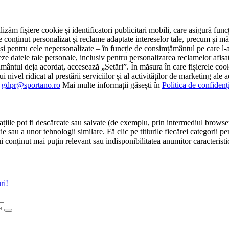
tilizăm fișiere cookie și identificatori publicitari mobili, care asigură fu
e conținut personalizat și reclame adaptate intereselor tale, precum și măsu
 cât și pentru cele nepersonalizate – în funcție de consimțământul pe care
atele tale personale, inclusiv pentru personalizarea reclamelor afișate
ământul deja acordat, accesează „Setări”. În măsura în care fișierele cook
i nivel ridicat al prestării serviciilor și al activităților de marketing ale
:
gdpr@sportano.ro
Mai multe informații găsești în
Politica de confidenț
țiile pot fi descărcate sau salvate (de exemplu, prin intermediul browser
e sau a unor tehnologii similare. Fă clic pe titlurile fiecărei categorii p
conținut mai puțin relevant sau indisponibilitatea anumitor caracteristici
ri!