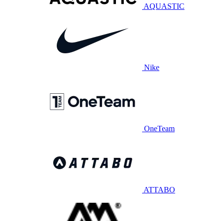
AQUASTIC
Nike
OneTeam
ATTABO