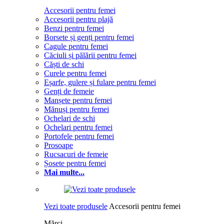
Accesorii pentru femei
Accesorii pentru plajă
Benzi pentru femei
Borsete și genți pentru femei
Cagule pentru femei
Căciuli și pălării pentru femei
Căști de schi
Curele pentru femei
Eșarfe, gulere și fulare pentru femei
Genți de femeie
Manșete pentru femei
Mănuși pentru femei
Ochelari de schi
Ochelari pentru femei
Portofele pentru femei
Prosoape
Rucsacuri de femeie
Șosete pentru femei
Mai multe...
Vezi toate produsele
Accesorii pentru femei
Mărci