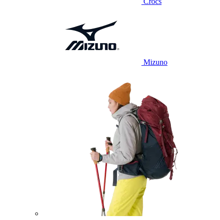
Crocs
Mizuno