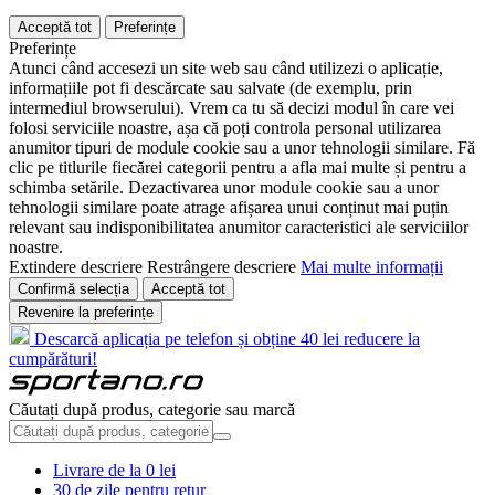
Acceptă tot
Preferințe
Preferințe
Atunci când accesezi un site web sau când utilizezi o aplicație,
informațiile pot fi descărcate sau salvate (de exemplu, prin
intermediul browserului). Vrem ca tu să decizi modul în care vei
folosi serviciile noastre, așa că poți controla personal utilizarea
anumitor tipuri de module cookie sau a unor tehnologii similare. Fă
clic pe titlurile fiecărei categorii pentru a afla mai multe și pentru a
schimba setările. Dezactivarea unor module cookie sau a unor
tehnologii similare poate atrage afișarea unui conținut mai puțin
relevant sau indisponibilitatea anumitor caracteristici ale serviciilor
noastre.
Extindere descriere
Restrângere descriere
Mai multe informații
Confirmă selecția
Acceptă tot
Revenire la preferințe
Descarcă aplicația pe telefon și obține 40 lei reducere la
cumpărături!
Căutați după produs, categorie sau marcă
Livrare de la 0 lei
30 de zile pentru retur