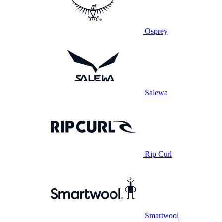
Osprey
Salewa
Rip Curl
Smartwool