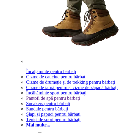
Încălțăminte pentru bărbați
Cizme de cauciuc pentru bărbat
Cizme de drumeție și de trekking pentru bărbați
Cizme de iarnă pentru și cizme de zăpadă bărbați
Încălțăminte sport pentru bărbați
Pantofi de apă pentru bărbați
Sneakers pentru bărbați
Sandale pentru bărbați
Șlapi și papuci pentru bărbați
Teniși de sport pentru bărbați
Mai multe...