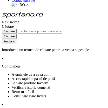
Contactează-ne
RO
>
Nav switch
Căutare
Căutare
Căutare
Anulare
Introduceți un termen de căutare pentru a vedea sugestiile.
Contul meu
Avantajele de a avea cont:
Acces rapid la pasul de plată
Salvare produse favorite
Verificare istoric comenzi
Retur mai facil
Consultare stare livrări