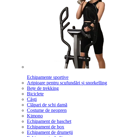
Echipamente sportive
Aripioare pentru scufundări și snorkelling
Bețe de trekking
Biciclete
Căști
Clăpari de schi damă
Costume de neopren
Kimono
Echipament de baschet
Echipament de box
Echipament de drumeții