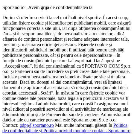
Sportano.ro - Avem grijă de confidențialitatea ta
Dorim să oferim servicii la cel mai înalt nivel sportiv. În acest scop,
utilizăm fișiere cookie și identificatori publicitari mobili, care asigură
funcționarea corectă a site-ului, iar după obținerea consimțământului
tău – și în scopuri analitice și de personalizare a reclamelor, adică
afișarea de conținut personalizat și reclame adaptate intereselor tale,
precum și măsurarea eficienței acestora. Fișierele cookie și
identificatorii publicitari mobili pot fi utilizați atât pentru activități
publicitare personalizate, cât și pentru cele nepersonalizate – în
funcție de consimțământul pe care l-ai exprimat. Dacă apeși pe
„Acceptă totul”, îți dai consimțământul ca SPORTANO.COM Sp. z
o.o. și Partenerii săi de Încredere să prelucreze datele tale personale,
inclusiv pentru personalizarea reclamelor afișate pe site și în afara
acestuia. Dacă nu dorești să dai consimțământul, vrei să limitezi
domeniul de aplicare al acestuia sau să retragi consimțământul deja
acordat, accesează „Setări”. În măsura în care fișierele cookie vor
conține datele tale personale, baza legală a prelucrării acestora va fi
interesul legitim al administratorului, care constă în asigurarea unui
nivel ridicat al prestării serviciilor și al activităților de marketing ale
administratorului și ale Partenerilor săi de încredere. Administratorul
datelor tale cu caracter personal este Sportano.com Sp. z o.o.
Contact:
gdpr@sportano.ro
Mai multe informații găsești în
Politica
de confidențialitate și Politica privind modulele cookie - Sportano.ro
.