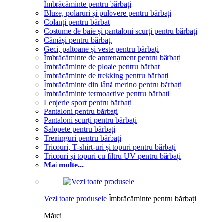
Îmbrăcăminte pentru bărbați
Bluze, polaruri și pulovere pentru bărbați
Colanți pentru bărbat
Costume de baie și pantaloni scurți pentru bărbați
Cămăși pentru bărbați
Geci, paltoane și veste pentru bărbați
Îmbrăcăminte de antrenament pentru bărbați
Îmbrăcăminte de ploaie pentru bărbat
Îmbrăcăminte de trekking pentru bărbați
Îmbrăcăminte din lână merino pentru bărbați
Îmbrăcăminte termoactive pentru bărbați
Lenjerie sport pentru bărbați
Pantaloni pentru bărbați
Pantaloni scurți pentru bărbați
Salopete pentru bărbați
Treninguri pentru bărbați
Tricouri, T-shirt-uri și topuri pentru bărbați
Tricouri și topuri cu filtru UV pentru bărbați
Mai multe...
Vezi toate produsele
Îmbrăcăminte pentru bărbați
Mărci