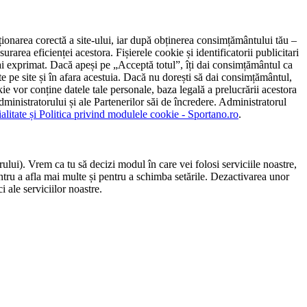
ncționarea corectă a site-ului, iar după obținerea consimțământului tău –
rarea eficienței acestora. Fișierele cookie și identificatorii publicitari
 l-ai exprimat. Dacă apeși pe „Acceptă totul”, îți dai consimțământul ca
 pe site și în afara acestuia. Dacă nu dorești să dai consimțământul,
ie vor conține datele tale personale, baza legală a prelucrării acestora
 administratorului și ale Partenerilor săi de încredere. Administratorul
ialitate și Politica privind modulele cookie - Sportano.ro
.
ului). Vrem ca tu să decizi modul în care vei folosi serviciile noastre,
entru a afla mai multe și pentru a schimba setările. Dezactivarea unor
 ale serviciilor noastre.