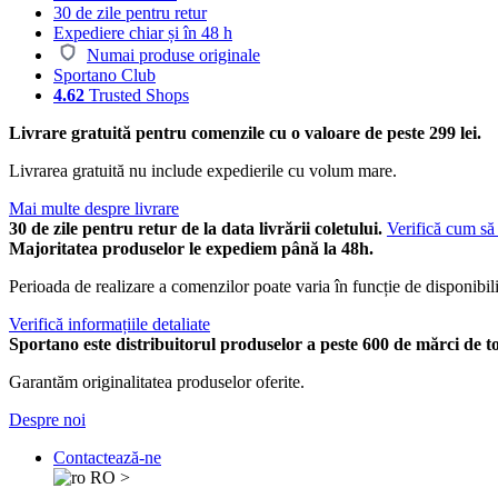
30 de zile pentru retur
Expediere chiar și în 48 h
Numai produse originale
Sportano Club
4.62
Trusted Shops
Livrare gratuită pentru comenzile cu o valoare de peste 299 lei.
Livrarea gratuită nu include expedierile cu volum mare.
Mai multe despre livrare
30 de zile pentru retur de la data livrării coletului.
Verifică cum să 
Majoritatea produselor le expediem până la 48h.
Perioada de realizare a comenzilor poate varia în funcție de disponibili
Verifică informațiile detaliate
Sportano este distribuitorul produselor a peste 600 de mărci de t
Garantăm originalitatea produselor oferite.
Despre noi
Contactează-ne
RO
>