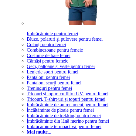
Îmbrăcăminte pentru femei
Bluze, polaruri și pulovere pentru femei
Colanți pentru femei
Combinezoane pentru femeie
Costume de baie femei
Cămăși pentru femeie
Geci, paltoane și veste pentru femei
Lenjerie sport pentru femei
Pantaloni pentru femei
Pantaloni scurți pentru femei
Treninguri pentru femei
Tricouri și topuri cu filtru UV pentru femei
Tricouri, T-shirt-uri și topuri pentru femei
Îmbrăcăminte de antrenament pentru femei
Încălțăminte de ploaie pentru femei
Îmbrăcăminte de trekking pentru femei
Îmbrăcăminte din lână merino pentru femei
Îmbrăcăminte termoactivă pentru femei
Mai multe...