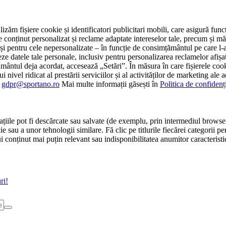
tilizăm fișiere cookie și identificatori publicitari mobili, care asigură fu
e conținut personalizat și reclame adaptate intereselor tale, precum și măsu
 cât și pentru cele nepersonalizate – în funcție de consimțământul pe care
atele tale personale, inclusiv pentru personalizarea reclamelor afișate
ământul deja acordat, accesează „Setări”. În măsura în care fișierele cook
i nivel ridicat al prestării serviciilor și al activităților de marketing ale
:
gdpr@sportano.ro
Mai multe informații găsești în
Politica de confidenț
țiile pot fi descărcate sau salvate (de exemplu, prin intermediul browser
e sau a unor tehnologii similare. Fă clic pe titlurile fiecărei categorii p
conținut mai puțin relevant sau indisponibilitatea anumitor caracteristici
ri!