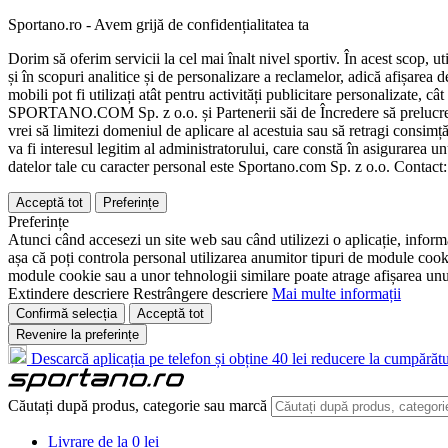
Sportano.ro - Avem grijă de confidențialitatea ta
Dorim să oferim servicii la cel mai înalt nivel sportiv. În acest scop, u
și în scopuri analitice și de personalizare a reclamelor, adică afișarea d
mobili pot fi utilizați atât pentru activități publicitare personalizate,
SPORTANO.COM Sp. z o.o. și Partenerii săi de Încredere să prelucreze d
vrei să limitezi domeniul de aplicare al acestuia sau să retragi consimț
va fi interesul legitim al administratorului, care constă în asigurarea unu
datelor tale cu caracter personal este Sportano.com Sp. z o.o. Contact
Acceptă tot
Preferințe
Preferințe
Atunci când accesezi un site web sau când utilizezi o aplicație, informa
așa că poți controla personal utilizarea anumitor tipuri de module cooki
module cookie sau a unor tehnologii similare poate atrage afișarea unui 
Extindere descriere
Restrângere descriere
Mai multe informații
Confirmă selecția
Acceptă tot
Revenire la preferințe
Descarcă aplicația pe telefon și obține 40 lei reducere la cumpărătu
Căutați după produs, categorie sau marcă
Livrare de la 0 lei