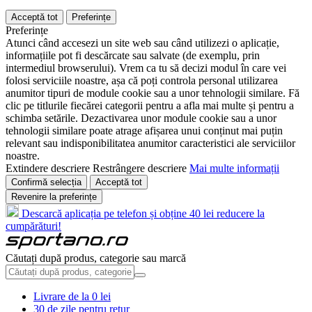
Acceptă tot
Preferințe
Preferințe
Atunci când accesezi un site web sau când utilizezi o aplicație,
informațiile pot fi descărcate sau salvate (de exemplu, prin
intermediul browserului). Vrem ca tu să decizi modul în care vei
folosi serviciile noastre, așa că poți controla personal utilizarea
anumitor tipuri de module cookie sau a unor tehnologii similare. Fă
clic pe titlurile fiecărei categorii pentru a afla mai multe și pentru a
schimba setările. Dezactivarea unor module cookie sau a unor
tehnologii similare poate atrage afișarea unui conținut mai puțin
relevant sau indisponibilitatea anumitor caracteristici ale serviciilor
noastre.
Extindere descriere
Restrângere descriere
Mai multe informații
Confirmă selecția
Acceptă tot
Revenire la preferințe
Descarcă aplicația pe telefon și obține 40 lei reducere la
cumpărături!
Căutați după produs, categorie sau marcă
Livrare de la 0 lei
30 de zile pentru retur