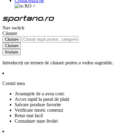
Contactează-ne
RO
>
Nav switch
Căutare
Căutare
Căutare
Anulare
Introduceți un termen de căutare pentru a vedea sugestiile.
Contul meu
Avantajele de a avea cont:
Acces rapid la pasul de plată
Salvare produse favorite
Verificare istoric comenzi
Retur mai facil
Consultare stare livrări