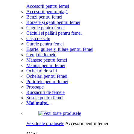
Accesorii pentru femei
Accesorii pentru plajă
Benzi pentru femei
Borsete și genți pentru femei
Cagule pentru femei
Căciuli și pălării pentru femei
Căști de schi
Curele pentru femei
Eșarfe, gulere și fulare pentru femei
Genți de femeie
Manșete pentru femei
Mănuși pentru femei
Ochelari de schi
Ochelari pentru femei
Portofele pentru femei
Prosoape
Rucsacuri de femeie
Șosete pentru femei
Mai multe...
Vezi toate produsele
Accesorii pentru femei
Mărci