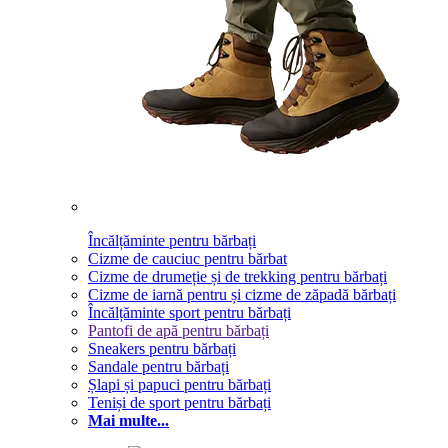
Încălțăminte pentru bărbați
Cizme de cauciuc pentru bărbat
Cizme de drumeție și de trekking pentru bărbați
Cizme de iarnă pentru și cizme de zăpadă bărbați
Încălțăminte sport pentru bărbați
Pantofi de apă pentru bărbați
Sneakers pentru bărbați
Sandale pentru bărbați
Șlapi și papuci pentru bărbați
Teniși de sport pentru bărbați
Mai multe...