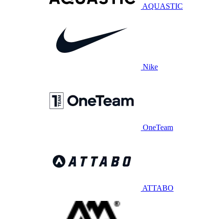
AQUASTIC
Nike
OneTeam
ATTABO