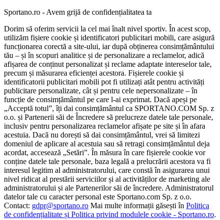
Sportano.ro - Avem grijă de confidențialitatea ta
Dorim să oferim servicii la cel mai înalt nivel sportiv. În acest scop,
utilizăm fișiere cookie și identificatori publicitari mobili, care asigură
funcționarea corectă a site-ului, iar după obținerea consimțământului
tău – și în scopuri analitice și de personalizare a reclamelor, adică
afișarea de conținut personalizat și reclame adaptate intereselor tale,
precum și măsurarea eficienței acestora. Fișierele cookie și
identificatorii publicitari mobili pot fi utilizați atât pentru activități
publicitare personalizate, cât și pentru cele nepersonalizate – în
funcție de consimțământul pe care l-ai exprimat. Dacă apeși pe
„Acceptă totul”, îți dai consimțământul ca SPORTANO.COM Sp. z
o.o. și Partenerii săi de Încredere să prelucreze datele tale personale,
inclusiv pentru personalizarea reclamelor afișate pe site și în afara
acestuia. Dacă nu dorești să dai consimțământul, vrei să limitezi
domeniul de aplicare al acestuia sau să retragi consimțământul deja
acordat, accesează „Setări”. În măsura în care fișierele cookie vor
conține datele tale personale, baza legală a prelucrării acestora va fi
interesul legitim al administratorului, care constă în asigurarea unui
nivel ridicat al prestării serviciilor și al activităților de marketing ale
administratorului și ale Partenerilor săi de încredere. Administratorul
datelor tale cu caracter personal este Sportano.com Sp. z o.o.
Contact:
gdpr@sportano.ro
Mai multe informații găsești în
Politica
de confidențialitate și Politica privind modulele cookie - Sportano.ro
.