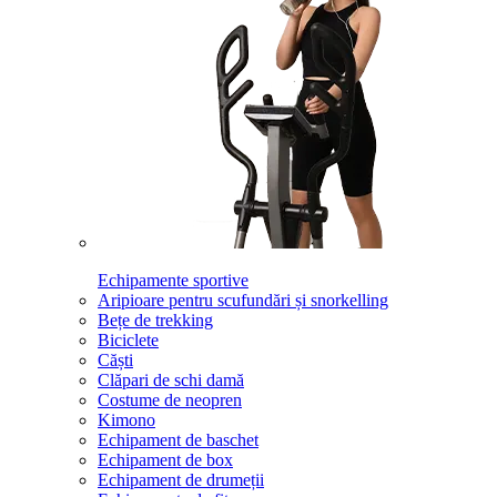
Echipamente sportive
Aripioare pentru scufundări și snorkelling
Bețe de trekking
Biciclete
Căști
Clăpari de schi damă
Costume de neopren
Kimono
Echipament de baschet
Echipament de box
Echipament de drumeții