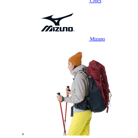
Crocs
Mizuno