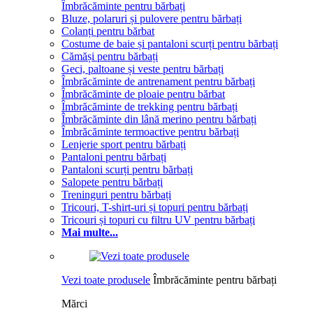
Îmbrăcăminte pentru bărbați
Bluze, polaruri și pulovere pentru bărbați
Colanți pentru bărbat
Costume de baie și pantaloni scurți pentru bărbați
Cămăși pentru bărbați
Geci, paltoane și veste pentru bărbați
Îmbrăcăminte de antrenament pentru bărbați
Îmbrăcăminte de ploaie pentru bărbat
Îmbrăcăminte de trekking pentru bărbați
Îmbrăcăminte din lână merino pentru bărbați
Îmbrăcăminte termoactive pentru bărbați
Lenjerie sport pentru bărbați
Pantaloni pentru bărbați
Pantaloni scurți pentru bărbați
Salopete pentru bărbați
Treninguri pentru bărbați
Tricouri, T-shirt-uri și topuri pentru bărbați
Tricouri și topuri cu filtru UV pentru bărbați
Mai multe...
Vezi toate produsele
Îmbrăcăminte pentru bărbați
Mărci