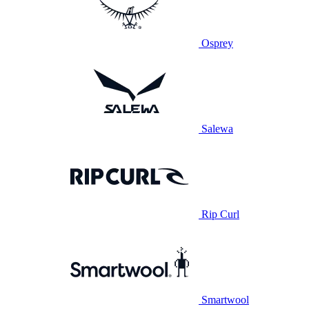
Osprey
Salewa
Rip Curl
Smartwool