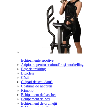
Echipamente sportive
Aripioare pentru scufundări și snorkelling
Bețe de trekking
Biciclete
Căști
Clăpari de schi damă
Costume de neopren
Kimono
Echipament de baschet
Echipament de box
Echipament de drumeții