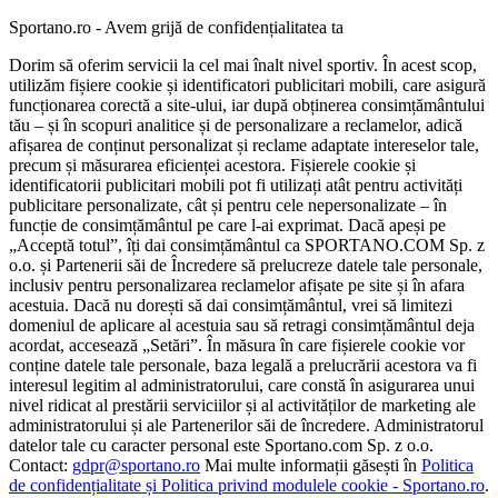
Sportano.ro - Avem grijă de confidențialitatea ta
Dorim să oferim servicii la cel mai înalt nivel sportiv. În acest scop,
utilizăm fișiere cookie și identificatori publicitari mobili, care asigură
funcționarea corectă a site-ului, iar după obținerea consimțământului
tău – și în scopuri analitice și de personalizare a reclamelor, adică
afișarea de conținut personalizat și reclame adaptate intereselor tale,
precum și măsurarea eficienței acestora. Fișierele cookie și
identificatorii publicitari mobili pot fi utilizați atât pentru activități
publicitare personalizate, cât și pentru cele nepersonalizate – în
funcție de consimțământul pe care l-ai exprimat. Dacă apeși pe
„Acceptă totul”, îți dai consimțământul ca SPORTANO.COM Sp. z
o.o. și Partenerii săi de Încredere să prelucreze datele tale personale,
inclusiv pentru personalizarea reclamelor afișate pe site și în afara
acestuia. Dacă nu dorești să dai consimțământul, vrei să limitezi
domeniul de aplicare al acestuia sau să retragi consimțământul deja
acordat, accesează „Setări”. În măsura în care fișierele cookie vor
conține datele tale personale, baza legală a prelucrării acestora va fi
interesul legitim al administratorului, care constă în asigurarea unui
nivel ridicat al prestării serviciilor și al activităților de marketing ale
administratorului și ale Partenerilor săi de încredere. Administratorul
datelor tale cu caracter personal este Sportano.com Sp. z o.o.
Contact:
gdpr@sportano.ro
Mai multe informații găsești în
Politica
de confidențialitate și Politica privind modulele cookie - Sportano.ro
.