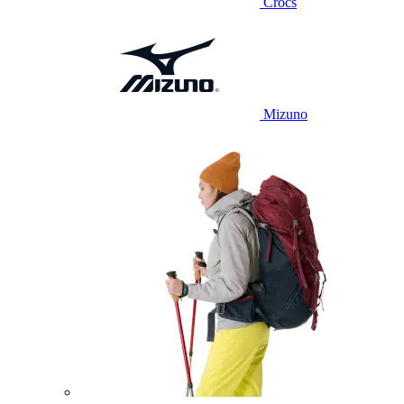
Crocs
Mizuno