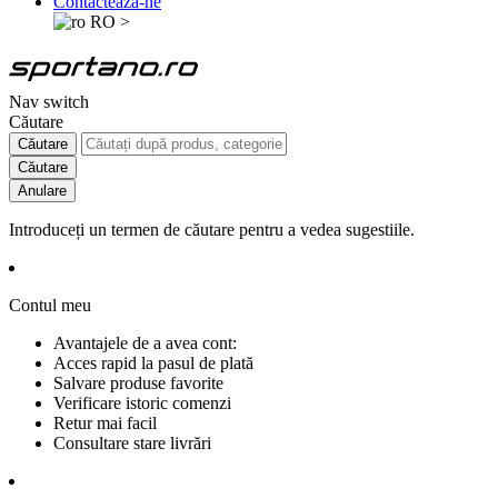
Contactează-ne
RO
>
Nav switch
Căutare
Căutare
Căutare
Anulare
Introduceți un termen de căutare pentru a vedea sugestiile.
Contul meu
Avantajele de a avea cont:
Acces rapid la pasul de plată
Salvare produse favorite
Verificare istoric comenzi
Retur mai facil
Consultare stare livrări