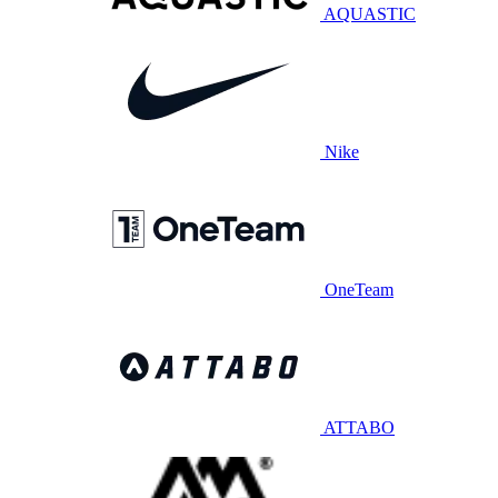
AQUASTIC
Nike
OneTeam
ATTABO