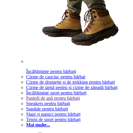
Încălțăminte pentru bărbați
Cizme de cauciuc pentru bărbat
Cizme de drumeție și de trekking pentru bărbați
Cizme de iarnă pentru și cizme de zăpadă bărbați
Încălțăminte sport pentru bărbați
Pantofi de apă pentru bărbați
Sneakers pentru bărbați
Sandale pentru bărbați
Șlapi și papuci pentru bărbați
Teniși de sport pentru bărbați
Mai multe...