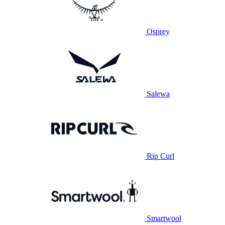
Osprey
Salewa
Rip Curl
Smartwool