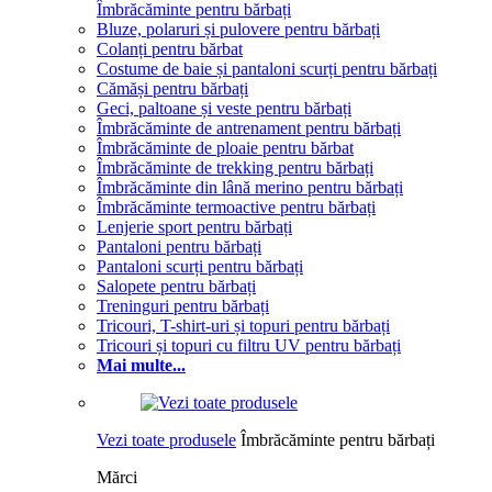
Îmbrăcăminte pentru bărbați
Bluze, polaruri și pulovere pentru bărbați
Colanți pentru bărbat
Costume de baie și pantaloni scurți pentru bărbați
Cămăși pentru bărbați
Geci, paltoane și veste pentru bărbați
Îmbrăcăminte de antrenament pentru bărbați
Îmbrăcăminte de ploaie pentru bărbat
Îmbrăcăminte de trekking pentru bărbați
Îmbrăcăminte din lână merino pentru bărbați
Îmbrăcăminte termoactive pentru bărbați
Lenjerie sport pentru bărbați
Pantaloni pentru bărbați
Pantaloni scurți pentru bărbați
Salopete pentru bărbați
Treninguri pentru bărbați
Tricouri, T-shirt-uri și topuri pentru bărbați
Tricouri și topuri cu filtru UV pentru bărbați
Mai multe...
Vezi toate produsele
Îmbrăcăminte pentru bărbați
Mărci