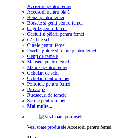
Accesorii pentru femei
Accesorii pentru plajă
Benzi pentru femei
Borsete și genți pentru femei
Cagule pentru femei
Căciuli și pălării pentru femei
Căști de schi
Curele pentru femei
Eșarfe, gulere și fulare pentru femei
Genți de femeie
Manșete pentru femei
Mănuși pentru femei
Ochelari de schi
Ochelari pentru femei
Portofele pentru femei
Prosoape
Rucsacuri de femeie
Șosete pentru femei
Mai multe...
Vezi toate produsele
Accesorii pentru femei
Mărci