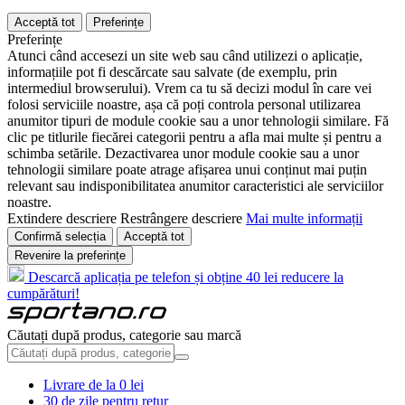
Acceptă tot
Preferințe
Preferințe
Atunci când accesezi un site web sau când utilizezi o aplicație,
informațiile pot fi descărcate sau salvate (de exemplu, prin
intermediul browserului). Vrem ca tu să decizi modul în care vei
folosi serviciile noastre, așa că poți controla personal utilizarea
anumitor tipuri de module cookie sau a unor tehnologii similare. Fă
clic pe titlurile fiecărei categorii pentru a afla mai multe și pentru a
schimba setările. Dezactivarea unor module cookie sau a unor
tehnologii similare poate atrage afișarea unui conținut mai puțin
relevant sau indisponibilitatea anumitor caracteristici ale serviciilor
noastre.
Extindere descriere
Restrângere descriere
Mai multe informații
Confirmă selecția
Acceptă tot
Revenire la preferințe
Descarcă aplicația pe telefon și obține 40 lei reducere la
cumpărături!
Căutați după produs, categorie sau marcă
Livrare de la 0 lei
30 de zile pentru retur