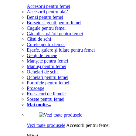
Accesorii pentru femei
Accesorii pentru plajă
Benzi pentru femei
Borsete și genți pentru femei
Cagule pentru femei
Căciuli și pălării pentru femei
Căști de schi
Curele pentru femei
Eșarfe, gulere și fulare pentru femei
Genți de femeie
Manșete pentru femei
Mănuși pentru femei
Ochelari de schi
Ochelari pentru femei
Portofele pentru femei
Prosoape
Rucsacuri de femeie
Șosete pentru femei
Mai multe...
Vezi toate produsele
Accesorii pentru femei
Mărci