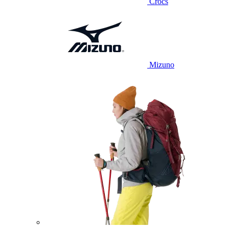
Crocs
Mizuno