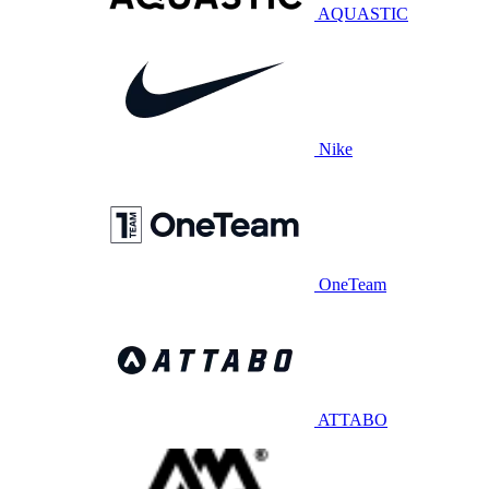
AQUASTIC
Nike
OneTeam
ATTABO