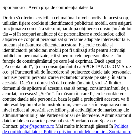
Sportano.ro - Avem grijă de confidențialitatea ta
Dorim să oferim servicii la cel mai înalt nivel sportiv. În acest scop,
utilizăm fișiere cookie și identificatori publicitari mobili, care asigură
funcționarea corectă a site-ului, iar după obținerea consimțământului
tău – și în scopuri analitice și de personalizare a reclamelor, adică
afișarea de conținut personalizat și reclame adaptate intereselor tale,
precum și măsurarea eficienței acestora. Fișierele cookie și
identificatorii publicitari mobili pot fi utilizați atât pentru activități
publicitare personalizate, cât și pentru cele nepersonalizate – în
funcție de consimțământul pe care l-ai exprimat. Dacă apeși pe
„Acceptă totul”, îți dai consimțământul ca SPORTANO.COM Sp. z
o.o. și Partenerii săi de Încredere să prelucreze datele tale personale,
inclusiv pentru personalizarea reclamelor afișate pe site și în afara
acestuia. Dacă nu dorești să dai consimțământul, vrei să limitezi
domeniul de aplicare al acestuia sau să retragi consimțământul deja
acordat, accesează „Setări”. În măsura în care fișierele cookie vor
conține datele tale personale, baza legală a prelucrării acestora va fi
interesul legitim al administratorului, care constă în asigurarea unui
nivel ridicat al prestării serviciilor și al activităților de marketing ale
administratorului și ale Partenerilor săi de încredere. Administratorul
datelor tale cu caracter personal este Sportano.com Sp. z o.o.
Contact:
gdpr@sportano.ro
Mai multe informații găsești în
Politica
de confidențialitate și Politica privind modulele cookie - Sportano.ro
.