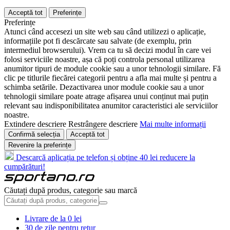
Acceptă tot
Preferințe
Preferințe
Atunci când accesezi un site web sau când utilizezi o aplicație,
informațiile pot fi descărcate sau salvate (de exemplu, prin
intermediul browserului). Vrem ca tu să decizi modul în care vei
folosi serviciile noastre, așa că poți controla personal utilizarea
anumitor tipuri de module cookie sau a unor tehnologii similare. Fă
clic pe titlurile fiecărei categorii pentru a afla mai multe și pentru a
schimba setările. Dezactivarea unor module cookie sau a unor
tehnologii similare poate atrage afișarea unui conținut mai puțin
relevant sau indisponibilitatea anumitor caracteristici ale serviciilor
noastre.
Extindere descriere
Restrângere descriere
Mai multe informații
Confirmă selecția
Acceptă tot
Revenire la preferințe
Descarcă aplicația pe telefon și obține 40 lei reducere la
cumpărături!
Căutați după produs, categorie sau marcă
Livrare de la 0 lei
30 de zile pentru retur