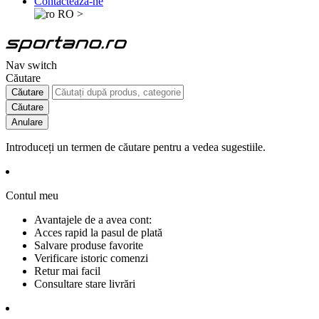
Contactează-ne
RO
>
Nav switch
Căutare
Căutare
Căutare
Anulare
Introduceți un termen de căutare pentru a vedea sugestiile.
Contul meu
Avantajele de a avea cont:
Acces rapid la pasul de plată
Salvare produse favorite
Verificare istoric comenzi
Retur mai facil
Consultare stare livrări