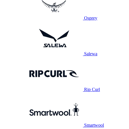
Osprey
Salewa
Rip Curl
Smartwool