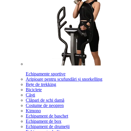
Echipamente sportive
Aripioare pentru scufundări și snorkelling
Bețe de trekking
Biciclete
Căști
Clăpari de schi damă
Costume de neopren
Kimono
Echipament de baschet
Echipament de box
Echipament de drumeții