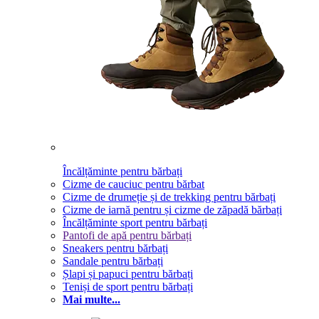
Încălțăminte pentru bărbați
Cizme de cauciuc pentru bărbat
Cizme de drumeție și de trekking pentru bărbați
Cizme de iarnă pentru și cizme de zăpadă bărbați
Încălțăminte sport pentru bărbați
Pantofi de apă pentru bărbați
Sneakers pentru bărbați
Sandale pentru bărbați
Șlapi și papuci pentru bărbați
Teniși de sport pentru bărbați
Mai multe...