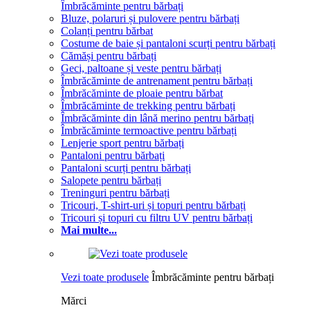
Îmbrăcăminte pentru bărbați
Bluze, polaruri și pulovere pentru bărbați
Colanți pentru bărbat
Costume de baie și pantaloni scurți pentru bărbați
Cămăși pentru bărbați
Geci, paltoane și veste pentru bărbați
Îmbrăcăminte de antrenament pentru bărbați
Îmbrăcăminte de ploaie pentru bărbat
Îmbrăcăminte de trekking pentru bărbați
Îmbrăcăminte din lână merino pentru bărbați
Îmbrăcăminte termoactive pentru bărbați
Lenjerie sport pentru bărbați
Pantaloni pentru bărbați
Pantaloni scurți pentru bărbați
Salopete pentru bărbați
Treninguri pentru bărbați
Tricouri, T-shirt-uri și topuri pentru bărbați
Tricouri și topuri cu filtru UV pentru bărbați
Mai multe...
Vezi toate produsele
Îmbrăcăminte pentru bărbați
Mărci