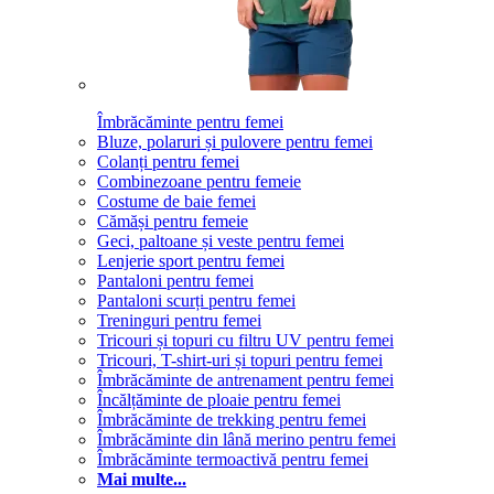
Îmbrăcăminte pentru femei
Bluze, polaruri și pulovere pentru femei
Colanți pentru femei
Combinezoane pentru femeie
Costume de baie femei
Cămăși pentru femeie
Geci, paltoane și veste pentru femei
Lenjerie sport pentru femei
Pantaloni pentru femei
Pantaloni scurți pentru femei
Treninguri pentru femei
Tricouri și topuri cu filtru UV pentru femei
Tricouri, T-shirt-uri și topuri pentru femei
Îmbrăcăminte de antrenament pentru femei
Încălțăminte de ploaie pentru femei
Îmbrăcăminte de trekking pentru femei
Îmbrăcăminte din lână merino pentru femei
Îmbrăcăminte termoactivă pentru femei
Mai multe...