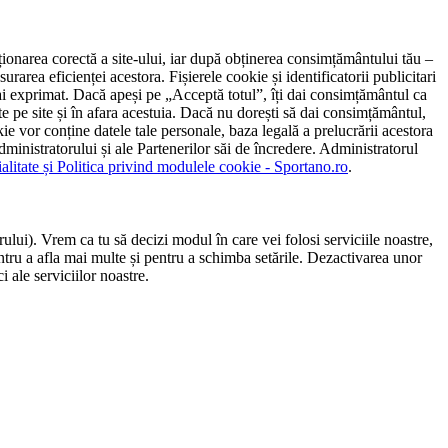
ncționarea corectă a site-ului, iar după obținerea consimțământului tău –
rarea eficienței acestora. Fișierele cookie și identificatorii publicitari
 l-ai exprimat. Dacă apeși pe „Acceptă totul”, îți dai consimțământul ca
 pe site și în afara acestuia. Dacă nu dorești să dai consimțământul,
ie vor conține datele tale personale, baza legală a prelucrării acestora
 administratorului și ale Partenerilor săi de încredere. Administratorul
ialitate și Politica privind modulele cookie - Sportano.ro
.
ului). Vrem ca tu să decizi modul în care vei folosi serviciile noastre,
entru a afla mai multe și pentru a schimba setările. Dezactivarea unor
 ale serviciilor noastre.