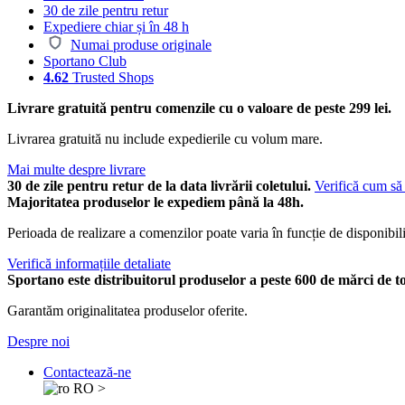
30 de zile pentru retur
Expediere chiar și în 48 h
Numai produse originale
Sportano Club
4.62
Trusted Shops
Livrare gratuită pentru comenzile cu o valoare de peste 299 lei.
Livrarea gratuită nu include expedierile cu volum mare.
Mai multe despre livrare
30 de zile pentru retur de la data livrării coletului.
Verifică cum să 
Majoritatea produselor le expediem până la 48h.
Perioada de realizare a comenzilor poate varia în funcție de disponibili
Verifică informațiile detaliate
Sportano este distribuitorul produselor a peste 600 de mărci de t
Garantăm originalitatea produselor oferite.
Despre noi
Contactează-ne
RO
>