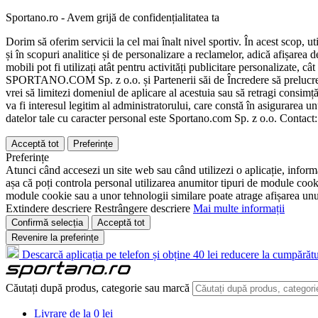
Sportano.ro - Avem grijă de confidențialitatea ta
Dorim să oferim servicii la cel mai înalt nivel sportiv. În acest scop, u
și în scopuri analitice și de personalizare a reclamelor, adică afișarea d
mobili pot fi utilizați atât pentru activități publicitare personalizate,
SPORTANO.COM Sp. z o.o. și Partenerii săi de Încredere să prelucreze d
vrei să limitezi domeniul de aplicare al acestuia sau să retragi consimț
va fi interesul legitim al administratorului, care constă în asigurarea unu
datelor tale cu caracter personal este Sportano.com Sp. z o.o. Contact
Acceptă tot
Preferințe
Preferințe
Atunci când accesezi un site web sau când utilizezi o aplicație, informa
așa că poți controla personal utilizarea anumitor tipuri de module cooki
module cookie sau a unor tehnologii similare poate atrage afișarea unui 
Extindere descriere
Restrângere descriere
Mai multe informații
Confirmă selecția
Acceptă tot
Revenire la preferințe
Descarcă aplicația pe telefon și obține 40 lei reducere la cumpărătu
Căutați după produs, categorie sau marcă
Livrare de la 0 lei