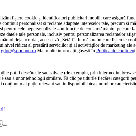
tilizăm fișiere cookie și identificatori publicitari mobili, care asigură fu
e conținut personalizat și reclame adaptate intereselor tale, precum și măsu
 cât și pentru cele nepersonalizate – în funcție de consimțământul pe care
atele tale personale, inclusiv pentru personalizarea reclamelor afișate
ământul deja acordat, accesează „Setări”. În măsura în care fișierele cook
i nivel ridicat al prestării serviciilor și al activităților de marketing ale
:
gdpr@sportano.ro
Mai multe informații găsești în
Politica de confidenț
țiile pot fi descărcate sau salvate (de exemplu, prin intermediul browser
e sau a unor tehnologii similare. Fă clic pe titlurile fiecărei categorii p
conținut mai puțin relevant sau indisponibilitatea anumitor caracteristici
ri!