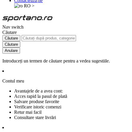
Contactează-ne
RO
>
Nav switch
Căutare
Căutare
Căutare
Anulare
Introduceți un termen de căutare pentru a vedea sugestiile.
Contul meu
Avantajele de a avea cont:
Acces rapid la pasul de plată
Salvare produse favorite
Verificare istoric comenzi
Retur mai facil
Consultare stare livrări