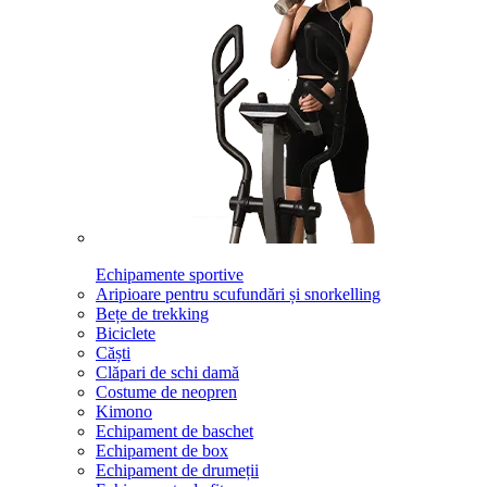
Echipamente sportive
Aripioare pentru scufundări și snorkelling
Bețe de trekking
Biciclete
Căști
Clăpari de schi damă
Costume de neopren
Kimono
Echipament de baschet
Echipament de box
Echipament de drumeții