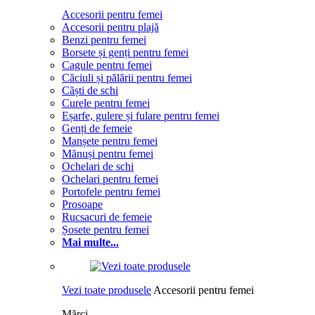
Accesorii pentru femei
Accesorii pentru plajă
Benzi pentru femei
Borsete și genți pentru femei
Cagule pentru femei
Căciuli și pălării pentru femei
Căști de schi
Curele pentru femei
Eșarfe, gulere și fulare pentru femei
Genți de femeie
Manșete pentru femei
Mănuși pentru femei
Ochelari de schi
Ochelari pentru femei
Portofele pentru femei
Prosoape
Rucsacuri de femeie
Șosete pentru femei
Mai multe...
Vezi toate produsele
Accesorii pentru femei
Mărci