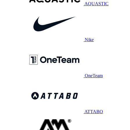
AQUASTIC
Nike
OneTeam
ATTABO