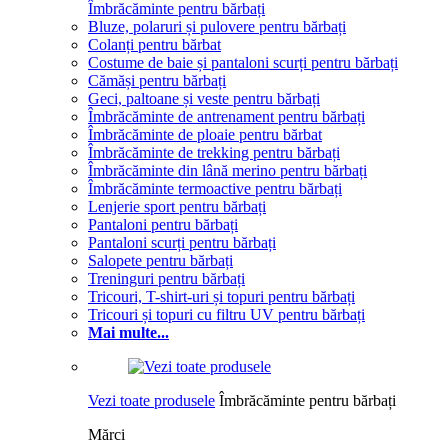
Îmbrăcăminte pentru bărbați
Bluze, polaruri și pulovere pentru bărbați
Colanți pentru bărbat
Costume de baie și pantaloni scurți pentru bărbați
Cămăși pentru bărbați
Geci, paltoane și veste pentru bărbați
Îmbrăcăminte de antrenament pentru bărbați
Îmbrăcăminte de ploaie pentru bărbat
Îmbrăcăminte de trekking pentru bărbați
Îmbrăcăminte din lână merino pentru bărbați
Îmbrăcăminte termoactive pentru bărbați
Lenjerie sport pentru bărbați
Pantaloni pentru bărbați
Pantaloni scurți pentru bărbați
Salopete pentru bărbați
Treninguri pentru bărbați
Tricouri, T-shirt-uri și topuri pentru bărbați
Tricouri și topuri cu filtru UV pentru bărbați
Mai multe...
Vezi toate produsele
Îmbrăcăminte pentru bărbați
Mărci