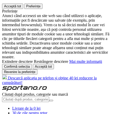
Acceptă tot
Preferințe
Preferințe
Atunci când accesezi un site web sau când utilizezi o aplicație,
informațiile pot fi descărcate sau salvate (de exemplu, prin
intermediul browserului). Vrem ca tu să decizi modul în care vei
folosi serviciile noastre, așa că poți controla personal utilizarea
anumitor tipuri de module cookie sau a unor tehnologii similare. Fă
clic pe titlurile fiecărei categorii pentru a afla mai multe și pentru a
schimba setările. Dezactivarea unor module cookie sau a unor
tehnologii similare poate atrage afișarea unui conținut mai puțin
relevant sau indisponibilitatea anumitor caracteristici ale serviciilor
noastre.
Extindere descriere
Restrângere descriere
Mai multe informații
Confirmă selecția
Acceptă tot
Revenire la preferințe
Descarcă aplicația pe telefon și obține 40 lei reducere la
cumpărături!
Căutați după produs, categorie sau marcă
Livrare de la 0 lei
30 de zile pentru retur