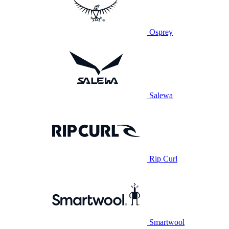
Osprey
Salewa
Rip Curl
Smartwool