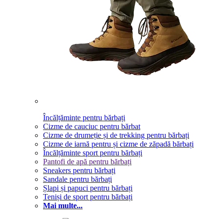
Încălțăminte pentru bărbați
Cizme de cauciuc pentru bărbat
Cizme de drumeție și de trekking pentru bărbați
Cizme de iarnă pentru și cizme de zăpadă bărbați
Încălțăminte sport pentru bărbați
Pantofi de apă pentru bărbați
Sneakers pentru bărbați
Sandale pentru bărbați
Șlapi și papuci pentru bărbați
Teniși de sport pentru bărbați
Mai multe...