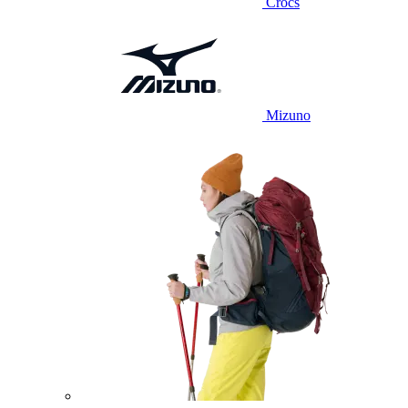
Crocs
Mizuno