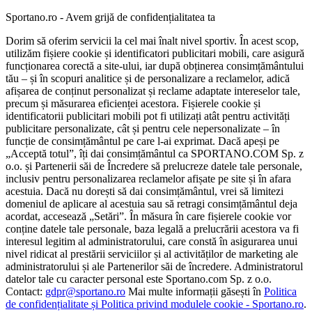
Sportano.ro - Avem grijă de confidențialitatea ta
Dorim să oferim servicii la cel mai înalt nivel sportiv. În acest scop,
utilizăm fișiere cookie și identificatori publicitari mobili, care asigură
funcționarea corectă a site-ului, iar după obținerea consimțământului
tău – și în scopuri analitice și de personalizare a reclamelor, adică
afișarea de conținut personalizat și reclame adaptate intereselor tale,
precum și măsurarea eficienței acestora. Fișierele cookie și
identificatorii publicitari mobili pot fi utilizați atât pentru activități
publicitare personalizate, cât și pentru cele nepersonalizate – în
funcție de consimțământul pe care l-ai exprimat. Dacă apeși pe
„Acceptă totul”, îți dai consimțământul ca SPORTANO.COM Sp. z
o.o. și Partenerii săi de Încredere să prelucreze datele tale personale,
inclusiv pentru personalizarea reclamelor afișate pe site și în afara
acestuia. Dacă nu dorești să dai consimțământul, vrei să limitezi
domeniul de aplicare al acestuia sau să retragi consimțământul deja
acordat, accesează „Setări”. În măsura în care fișierele cookie vor
conține datele tale personale, baza legală a prelucrării acestora va fi
interesul legitim al administratorului, care constă în asigurarea unui
nivel ridicat al prestării serviciilor și al activităților de marketing ale
administratorului și ale Partenerilor săi de încredere. Administratorul
datelor tale cu caracter personal este Sportano.com Sp. z o.o.
Contact:
gdpr@sportano.ro
Mai multe informații găsești în
Politica
de confidențialitate și Politica privind modulele cookie - Sportano.ro
.