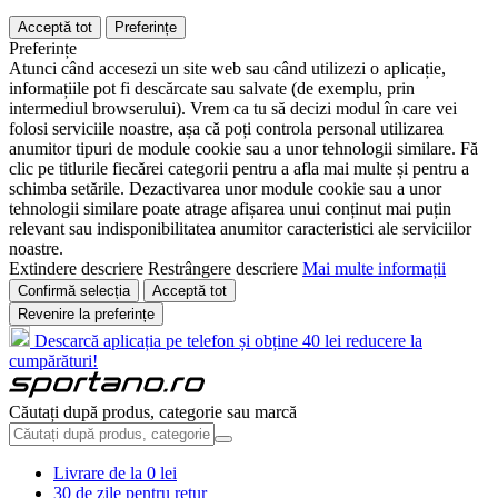
Acceptă tot
Preferințe
Preferințe
Atunci când accesezi un site web sau când utilizezi o aplicație,
informațiile pot fi descărcate sau salvate (de exemplu, prin
intermediul browserului). Vrem ca tu să decizi modul în care vei
folosi serviciile noastre, așa că poți controla personal utilizarea
anumitor tipuri de module cookie sau a unor tehnologii similare. Fă
clic pe titlurile fiecărei categorii pentru a afla mai multe și pentru a
schimba setările. Dezactivarea unor module cookie sau a unor
tehnologii similare poate atrage afișarea unui conținut mai puțin
relevant sau indisponibilitatea anumitor caracteristici ale serviciilor
noastre.
Extindere descriere
Restrângere descriere
Mai multe informații
Confirmă selecția
Acceptă tot
Revenire la preferințe
Descarcă aplicația pe telefon și obține 40 lei reducere la
cumpărături!
Căutați după produs, categorie sau marcă
Livrare de la 0 lei
30 de zile pentru retur