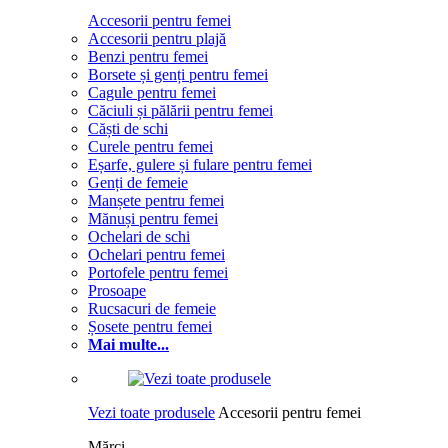
Accesorii pentru femei
Accesorii pentru plajă
Benzi pentru femei
Borsete și genți pentru femei
Cagule pentru femei
Căciuli și pălării pentru femei
Căști de schi
Curele pentru femei
Eșarfe, gulere și fulare pentru femei
Genți de femeie
Manșete pentru femei
Mănuși pentru femei
Ochelari de schi
Ochelari pentru femei
Portofele pentru femei
Prosoape
Rucsacuri de femeie
Șosete pentru femei
Mai multe...
Vezi toate produsele
Accesorii pentru femei
Mărci