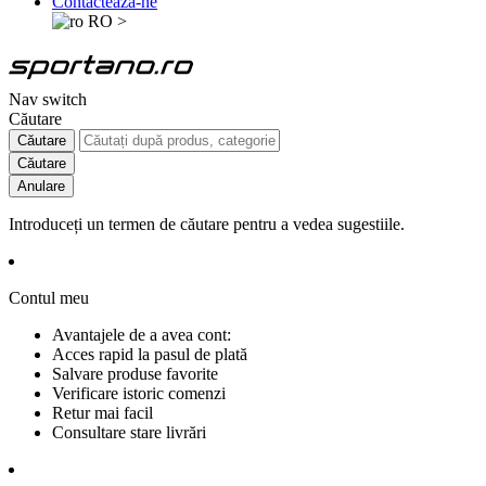
Contactează-ne
RO
>
Nav switch
Căutare
Căutare
Căutare
Anulare
Introduceți un termen de căutare pentru a vedea sugestiile.
Contul meu
Avantajele de a avea cont:
Acces rapid la pasul de plată
Salvare produse favorite
Verificare istoric comenzi
Retur mai facil
Consultare stare livrări