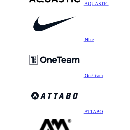
AQUASTIC
Nike
OneTeam
ATTABO