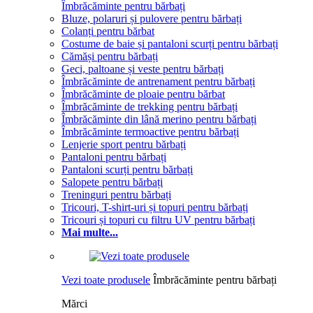
Îmbrăcăminte pentru bărbați
Bluze, polaruri și pulovere pentru bărbați
Colanți pentru bărbat
Costume de baie și pantaloni scurți pentru bărbați
Cămăși pentru bărbați
Geci, paltoane și veste pentru bărbați
Îmbrăcăminte de antrenament pentru bărbați
Îmbrăcăminte de ploaie pentru bărbat
Îmbrăcăminte de trekking pentru bărbați
Îmbrăcăminte din lână merino pentru bărbați
Îmbrăcăminte termoactive pentru bărbați
Lenjerie sport pentru bărbați
Pantaloni pentru bărbați
Pantaloni scurți pentru bărbați
Salopete pentru bărbați
Treninguri pentru bărbați
Tricouri, T-shirt-uri și topuri pentru bărbați
Tricouri și topuri cu filtru UV pentru bărbați
Mai multe...
Vezi toate produsele
Îmbrăcăminte pentru bărbați
Mărci