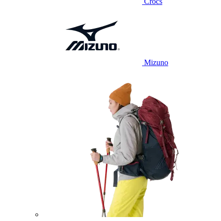
Crocs
Mizuno