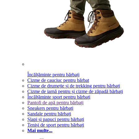
Încălțăminte pentru bărbați
Cizme de cauciuc pentru bărbat
Cizme de drumeție și de trekking pentru bărbați
Cizme de iarnă pentru și cizme de zăpadă bărbați
Încălțăminte sport pentru bărbați
Pantofi de apă pentru bărbați
Sneakers pentru bărbați
Sandale pentru bărbați
Șlapi și papuci pentru bărbați
Teniși de sport pentru bărbați
Mai multe...