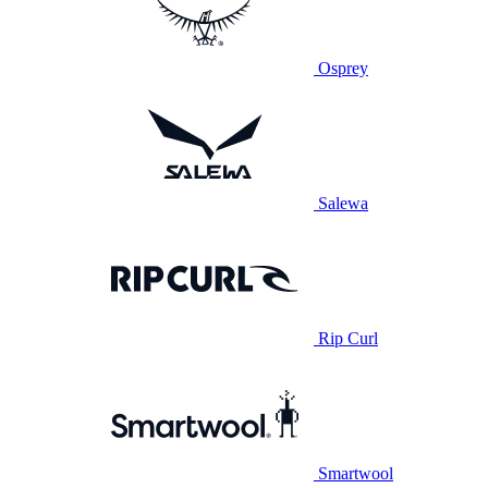
Osprey
Salewa
Rip Curl
Smartwool