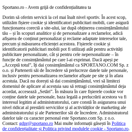
Sportano.ro - Avem grijă de confidențialitatea ta
Dorim să oferim servicii la cel mai înalt nivel sportiv. În acest scop,
utilizăm fișiere cookie și identificatori publicitari mobili, care asigură
funcționarea corectă a site-ului, iar după obținerea consimțământului
tău – și în scopuri analitice și de personalizare a reclamelor, adică
afișarea de conținut personalizat și reclame adaptate intereselor tale,
precum și măsurarea eficienței acestora. Fișierele cookie și
identificatorii publicitari mobili pot fi utilizați atât pentru activități
publicitare personalizate, cât și pentru cele nepersonalizate – în
funcție de consimțământul pe care l-ai exprimat. Dacă apeși pe
„Acceptă totul”, îți dai consimțământul ca SPORTANO.COM Sp. z
o.o. și Partenerii săi de Încredere să prelucreze datele tale personale,
inclusiv pentru personalizarea reclamelor afișate pe site și în afara
acestuia. Dacă nu dorești să dai consimțământul, vrei să limitezi
domeniul de aplicare al acestuia sau să retragi consimțământul deja
acordat, accesează „Setări”. În măsura în care fișierele cookie vor
conține datele tale personale, baza legală a prelucrării acestora va fi
interesul legitim al administratorului, care constă în asigurarea unui
nivel ridicat al prestării serviciilor și al activităților de marketing ale
administratorului și ale Partenerilor săi de încredere. Administratorul
datelor tale cu caracter personal este Sportano.com Sp. z o.o.
Contact:
gdpr@sportano.ro
Mai multe informații găsești în
Politica
de confidențialitate și Politica privind modulele cookie - Sportano.ro
.