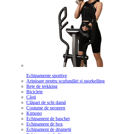
Echipamente sportive
Aripioare pentru scufundări și snorkelling
Bețe de trekking
Biciclete
Căști
Clăpari de schi damă
Costume de neopren
Kimono
Echipament de baschet
Echipament de box
Echipament de drumeții