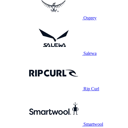
Osprey
Salewa
Rip Curl
Smartwool