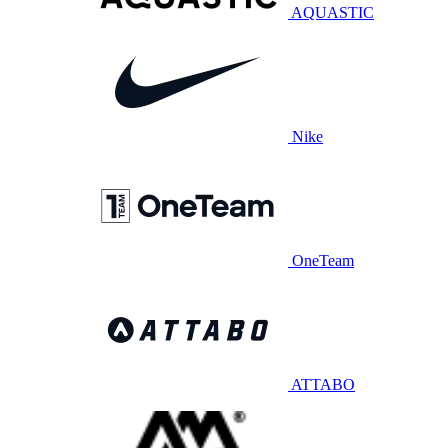
AQUASTIC
Nike
OneTeam
ATTABO