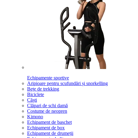
Echipamente sportive
Aripioare pentru scufundări și snorkelling
Bețe de trekking
Biciclete
Căști
Clăpari de schi damă
Costume de neopren
Kimono
Echipament de baschet
Echipament de box
Echipament de drumeții