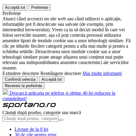
Acceptă tot
Preferințe
Preferințe
Atunci când accesezi un site web sau când utilizezi o aplicație,
informațiile pot fi descărcate sau salvate (de exemplu, prin
intermediul browserului). Vrem ca tu să decizi modul în care vei
folosi serviciile noastre, așa că poți controla personal utilizarea
anumitor tipuri de module cookie sau a unor tehnologii similare. Fă
clic pe titlurile fiecărei categorii pentru a afla mai multe și pentru a
schimba setările. Dezactivarea unor module cookie sau a unor
tehnologii similare poate atrage afișarea unui conținut mai puțin
relevant sau indisponibilitatea anumitor caracteristici ale serviciilor
noastre.
Extindere descriere
Restrângere descriere
Mai multe informații
Confirmă selecția
Acceptă tot
Revenire la preferințe
Descarcă aplicația pe telefon și obține 40 lei reducere la
cumpărături!
Căutați după produs, categorie sau marcă
Livrare de la 0 lei
30 de zile pentru retur