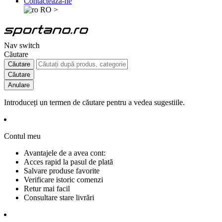
Contactează-ne
RO
>
Nav switch
Căutare
Căutare
Căutare
Anulare
Introduceți un termen de căutare pentru a vedea sugestiile.
Contul meu
Avantajele de a avea cont:
Acces rapid la pasul de plată
Salvare produse favorite
Verificare istoric comenzi
Retur mai facil
Consultare stare livrări