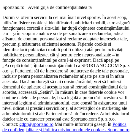
Sportano.ro - Avem grijă de confidențialitatea ta
Dorim să oferim servicii la cel mai înalt nivel sportiv. În acest scop,
utilizăm fișiere cookie și identificatori publicitari mobili, care asigură
funcționarea corectă a site-ului, iar după obținerea consimțământului
tău – și în scopuri analitice și de personalizare a reclamelor, adică
afișarea de conținut personalizat și reclame adaptate intereselor tale,
precum și măsurarea eficienței acestora. Fișierele cookie și
identificatorii publicitari mobili pot fi utilizați atât pentru activități
publicitare personalizate, cât și pentru cele nepersonalizate – în
funcție de consimțământul pe care l-ai exprimat. Dacă apeși pe
„Acceptă totul”, îți dai consimțământul ca SPORTANO.COM Sp. z
o.o. și Partenerii săi de Încredere să prelucreze datele tale personale,
inclusiv pentru personalizarea reclamelor afișate pe site și în afara
acestuia. Dacă nu dorești să dai consimțământul, vrei să limitezi
domeniul de aplicare al acestuia sau să retragi consimțământul deja
acordat, accesează „Setări”. În măsura în care fișierele cookie vor
conține datele tale personale, baza legală a prelucrării acestora va fi
interesul legitim al administratorului, care constă în asigurarea unui
nivel ridicat al prestării serviciilor și al activităților de marketing ale
administratorului și ale Partenerilor săi de încredere. Administratorul
datelor tale cu caracter personal este Sportano.com Sp. z o.o.
Contact:
gdpr@sportano.ro
Mai multe informații găsești în
Politica
de confidențialitate și Politica privind modulele cookie - Sportano.ro
.