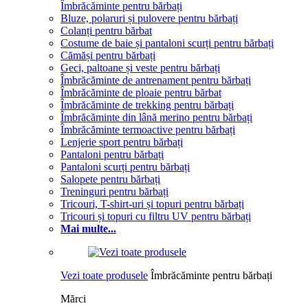
Îmbrăcăminte pentru bărbați
Bluze, polaruri și pulovere pentru bărbați
Colanți pentru bărbat
Costume de baie și pantaloni scurți pentru bărbați
Cămăși pentru bărbați
Geci, paltoane și veste pentru bărbați
Îmbrăcăminte de antrenament pentru bărbați
Îmbrăcăminte de ploaie pentru bărbat
Îmbrăcăminte de trekking pentru bărbați
Îmbrăcăminte din lână merino pentru bărbați
Îmbrăcăminte termoactive pentru bărbați
Lenjerie sport pentru bărbați
Pantaloni pentru bărbați
Pantaloni scurți pentru bărbați
Salopete pentru bărbați
Treninguri pentru bărbați
Tricouri, T-shirt-uri și topuri pentru bărbați
Tricouri și topuri cu filtru UV pentru bărbați
Mai multe...
Vezi toate produsele
Îmbrăcăminte pentru bărbați
Mărci