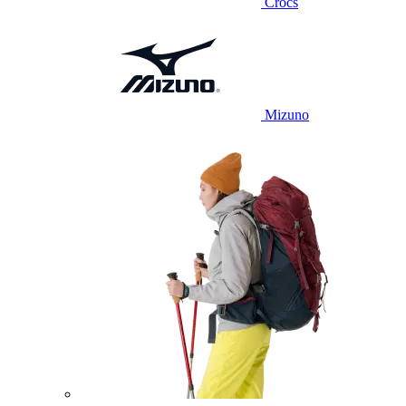
Crocs
Mizuno