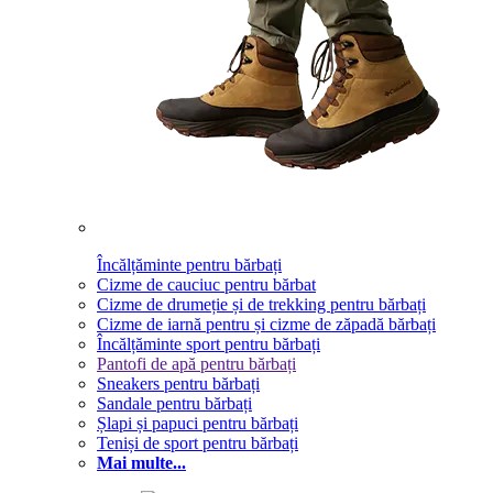
Încălțăminte pentru bărbați
Cizme de cauciuc pentru bărbat
Cizme de drumeție și de trekking pentru bărbați
Cizme de iarnă pentru și cizme de zăpadă bărbați
Încălțăminte sport pentru bărbați
Pantofi de apă pentru bărbați
Sneakers pentru bărbați
Sandale pentru bărbați
Șlapi și papuci pentru bărbați
Teniși de sport pentru bărbați
Mai multe...