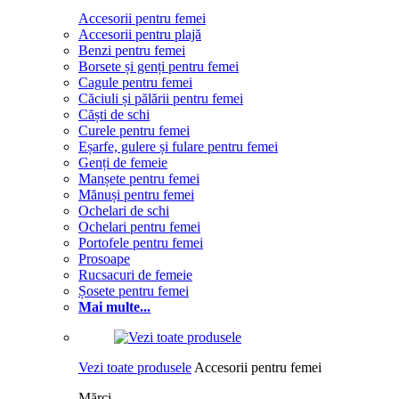
Accesorii pentru femei
Accesorii pentru plajă
Benzi pentru femei
Borsete și genți pentru femei
Cagule pentru femei
Căciuli și pălării pentru femei
Căști de schi
Curele pentru femei
Eșarfe, gulere și fulare pentru femei
Genți de femeie
Manșete pentru femei
Mănuși pentru femei
Ochelari de schi
Ochelari pentru femei
Portofele pentru femei
Prosoape
Rucsacuri de femeie
Șosete pentru femei
Mai multe...
Vezi toate produsele
Accesorii pentru femei
Mărci