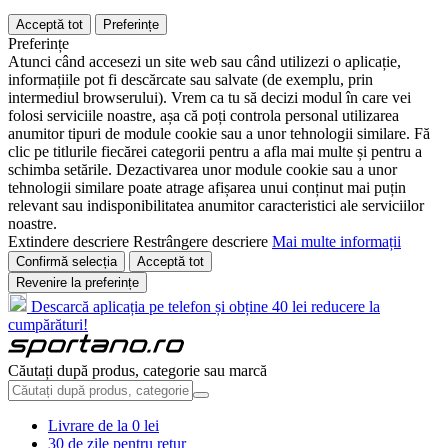
Acceptă tot
Preferințe
Preferințe
Atunci când accesezi un site web sau când utilizezi o aplicație,
informațiile pot fi descărcate sau salvate (de exemplu, prin
intermediul browserului). Vrem ca tu să decizi modul în care vei
folosi serviciile noastre, așa că poți controla personal utilizarea
anumitor tipuri de module cookie sau a unor tehnologii similare. Fă
clic pe titlurile fiecărei categorii pentru a afla mai multe și pentru a
schimba setările. Dezactivarea unor module cookie sau a unor
tehnologii similare poate atrage afișarea unui conținut mai puțin
relevant sau indisponibilitatea anumitor caracteristici ale serviciilor
noastre.
Extindere descriere
Restrângere descriere
Mai multe informații
Confirmă selecția
Acceptă tot
Revenire la preferințe
Descarcă aplicația pe telefon și obține 40 lei reducere la
cumpărături!
Căutați după produs, categorie sau marcă
Livrare de la 0 lei
30 de zile pentru retur