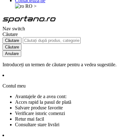
Contactează-ne
RO
>
Nav switch
Căutare
Căutare
Căutare
Anulare
Introduceți un termen de căutare pentru a vedea sugestiile.
Contul meu
Avantajele de a avea cont:
Acces rapid la pasul de plată
Salvare produse favorite
Verificare istoric comenzi
Retur mai facil
Consultare stare livrări