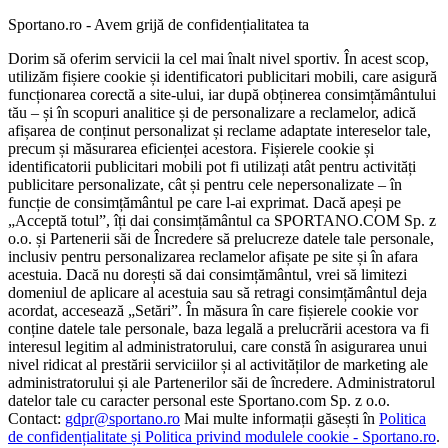
Sportano.ro - Avem grijă de confidențialitatea ta
Dorim să oferim servicii la cel mai înalt nivel sportiv. În acest scop,
utilizăm fișiere cookie și identificatori publicitari mobili, care asigură
funcționarea corectă a site-ului, iar după obținerea consimțământului
tău – și în scopuri analitice și de personalizare a reclamelor, adică
afișarea de conținut personalizat și reclame adaptate intereselor tale,
precum și măsurarea eficienței acestora. Fișierele cookie și
identificatorii publicitari mobili pot fi utilizați atât pentru activități
publicitare personalizate, cât și pentru cele nepersonalizate – în
funcție de consimțământul pe care l-ai exprimat. Dacă apeși pe
„Acceptă totul”, îți dai consimțământul ca SPORTANO.COM Sp. z
o.o. și Partenerii săi de Încredere să prelucreze datele tale personale,
inclusiv pentru personalizarea reclamelor afișate pe site și în afara
acestuia. Dacă nu dorești să dai consimțământul, vrei să limitezi
domeniul de aplicare al acestuia sau să retragi consimțământul deja
acordat, accesează „Setări”. În măsura în care fișierele cookie vor
conține datele tale personale, baza legală a prelucrării acestora va fi
interesul legitim al administratorului, care constă în asigurarea unui
nivel ridicat al prestării serviciilor și al activităților de marketing ale
administratorului și ale Partenerilor săi de încredere. Administratorul
datelor tale cu caracter personal este Sportano.com Sp. z o.o.
Contact:
gdpr@sportano.ro
Mai multe informații găsești în
Politica
de confidențialitate și Politica privind modulele cookie - Sportano.ro
.