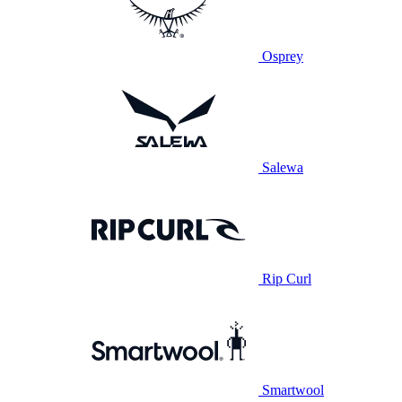
Osprey
Salewa
Rip Curl
Smartwool