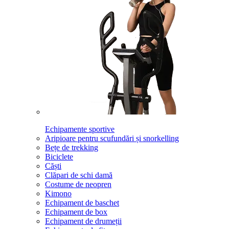
Echipamente sportive
Aripioare pentru scufundări și snorkelling
Bețe de trekking
Biciclete
Căști
Clăpari de schi damă
Costume de neopren
Kimono
Echipament de baschet
Echipament de box
Echipament de drumeții