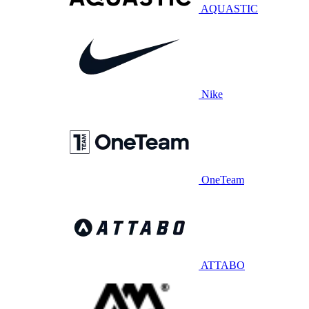
AQUASTIC
Nike
OneTeam
ATTABO