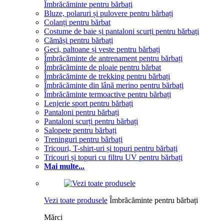
Îmbrăcăminte pentru bărbați
Bluze, polaruri și pulovere pentru bărbați
Colanți pentru bărbat
Costume de baie și pantaloni scurți pentru bărbați
Cămăși pentru bărbați
Geci, paltoane și veste pentru bărbați
Îmbrăcăminte de antrenament pentru bărbați
Îmbrăcăminte de ploaie pentru bărbat
Îmbrăcăminte de trekking pentru bărbați
Îmbrăcăminte din lână merino pentru bărbați
Îmbrăcăminte termoactive pentru bărbați
Lenjerie sport pentru bărbați
Pantaloni pentru bărbați
Pantaloni scurți pentru bărbați
Salopete pentru bărbați
Treninguri pentru bărbați
Tricouri, T-shirt-uri și topuri pentru bărbați
Tricouri și topuri cu filtru UV pentru bărbați
Mai multe...
Vezi toate produsele
Îmbrăcăminte pentru bărbați
Mărci