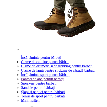
Încălțăminte pentru bărbați
Cizme de cauciuc pentru bărbat
Cizme de drumeție și de trekking pentru bărbați
Cizme de iarnă pentru și cizme de zăpadă bărbați
Încălțăminte sport pentru bărbați
Pantofi de apă pentru bărbați
Sneakers pentru bărbați
Sandale pentru bărbați
Șlapi și papuci pentru bărbați
Teniși de sport pentru bărbați
Mai multe...