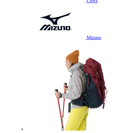
Crocs
Mizuno