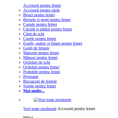
Accesorii pentru femei
Accesorii pentru plajă
Benzi pentru femei
Borsete și genți pentru femei
Cagule pentru femei
Căciuli și pălării pentru femei
Căști de schi
Curele pentru femei
Eșarfe, gulere și fulare pentru femei
Genți de femeie
Manșete pentru femei
Mănuși pentru femei
Ochelari de schi
Ochelari pentru femei
Portofele pentru femei
Prosoape
Rucsacuri de femeie
Șosete pentru femei
Mai multe...
Vezi toate produsele
Accesorii pentru femei
Mărci