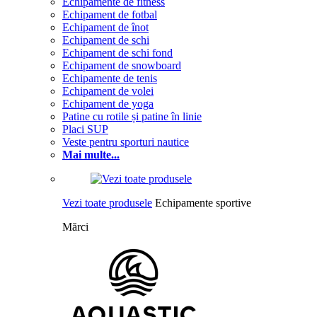
Echipamente de fitness
Echipament de fotbal
Echipament de înot
Echipament de schi
Echipament de schi fond
Echipament de snowboard
Echipamente de tenis
Echipament de volei
Echipament de yoga
Patine cu rotile și patine în linie
Placi SUP
Veste pentru sporturi nautice
Mai multe...
Vezi toate produsele
Echipamente sportive
Mărci