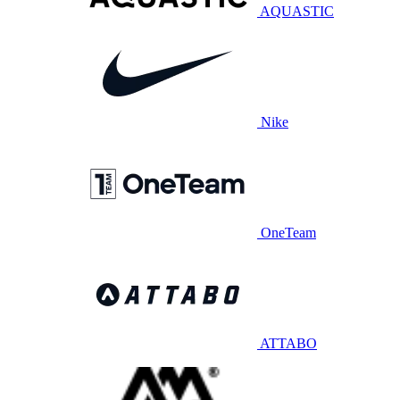
AQUASTIC
Nike
OneTeam
ATTABO