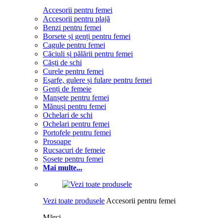
Accesorii pentru femei
Accesorii pentru plajă
Benzi pentru femei
Borsete și genți pentru femei
Cagule pentru femei
Căciuli și pălării pentru femei
Căști de schi
Curele pentru femei
Eșarfe, gulere și fulare pentru femei
Genți de femeie
Manșete pentru femei
Mănuși pentru femei
Ochelari de schi
Ochelari pentru femei
Portofele pentru femei
Prosoape
Rucsacuri de femeie
Șosete pentru femei
Mai multe...
Vezi toate produsele
Accesorii pentru femei
Mărci