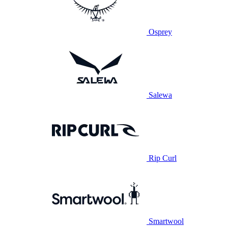
Osprey
Salewa
Rip Curl
Smartwool