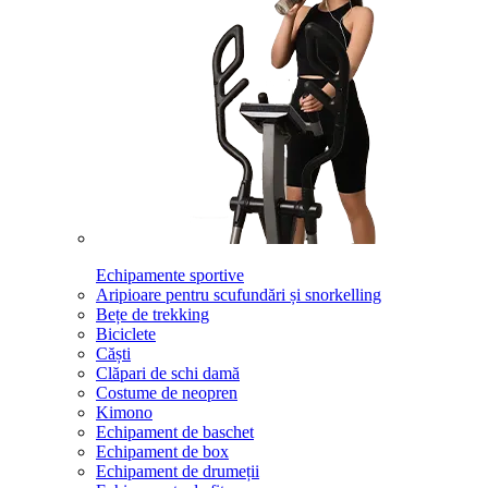
Echipamente sportive
Aripioare pentru scufundări și snorkelling
Bețe de trekking
Biciclete
Căști
Clăpari de schi damă
Costume de neopren
Kimono
Echipament de baschet
Echipament de box
Echipament de drumeții