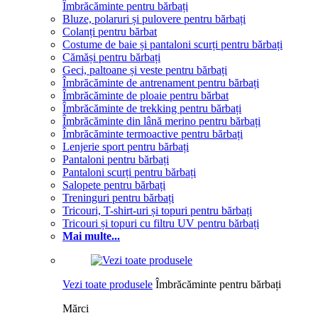
Îmbrăcăminte pentru bărbați
Bluze, polaruri și pulovere pentru bărbați
Colanți pentru bărbat
Costume de baie și pantaloni scurți pentru bărbați
Cămăși pentru bărbați
Geci, paltoane și veste pentru bărbați
Îmbrăcăminte de antrenament pentru bărbați
Îmbrăcăminte de ploaie pentru bărbat
Îmbrăcăminte de trekking pentru bărbați
Îmbrăcăminte din lână merino pentru bărbați
Îmbrăcăminte termoactive pentru bărbați
Lenjerie sport pentru bărbați
Pantaloni pentru bărbați
Pantaloni scurți pentru bărbați
Salopete pentru bărbați
Treninguri pentru bărbați
Tricouri, T-shirt-uri și topuri pentru bărbați
Tricouri și topuri cu filtru UV pentru bărbați
Mai multe...
Vezi toate produsele
Îmbrăcăminte pentru bărbați
Mărci