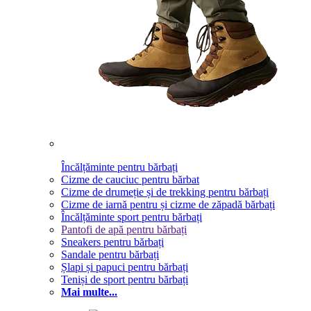
Încălțăminte pentru bărbați
Cizme de cauciuc pentru bărbat
Cizme de drumeție și de trekking pentru bărbați
Cizme de iarnă pentru și cizme de zăpadă bărbați
Încălțăminte sport pentru bărbați
Pantofi de apă pentru bărbați
Sneakers pentru bărbați
Sandale pentru bărbați
Șlapi și papuci pentru bărbați
Teniși de sport pentru bărbați
Mai multe...