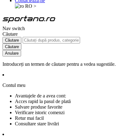
Contactează-ne
RO
>
Nav switch
Căutare
Căutare
Căutare
Anulare
Introduceți un termen de căutare pentru a vedea sugestiile.
Contul meu
Avantajele de a avea cont:
Acces rapid la pasul de plată
Salvare produse favorite
Verificare istoric comenzi
Retur mai facil
Consultare stare livrări