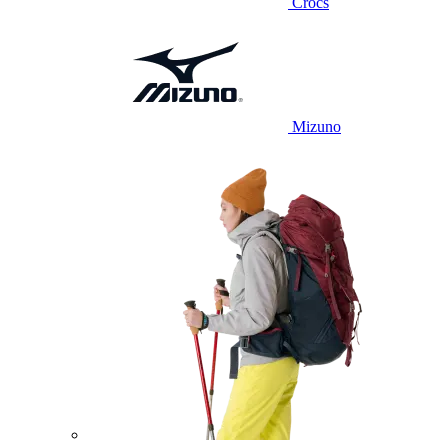
Crocs
Mizuno