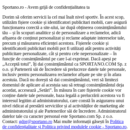
Sportano.ro - Avem grijă de confidențialitatea ta
Dorim să oferim servicii la cel mai înalt nivel sportiv. În acest scop,
utilizăm fișiere cookie și identificatori publicitari mobili, care asigură
funcționarea corectă a site-ului, iar după obținerea consimțământului
tău – și în scopuri analitice și de personalizare a reclamelor, adică
afișarea de conținut personalizat și reclame adaptate intereselor tale,
precum și măsurarea eficienței acestora. Fișierele cookie și
identificatorii publicitari mobili pot fi utilizați atât pentru activități
publicitare personalizate, cât și pentru cele nepersonalizate – în
funcție de consimțământul pe care l-ai exprimat. Dacă apeși pe
„Acceptă totul”, îți dai consimțământul ca SPORTANO.COM Sp. z
o.o. și Partenerii săi de Încredere să prelucreze datele tale personale,
inclusiv pentru personalizarea reclamelor afișate pe site și în afara
acestuia. Dacă nu dorești să dai consimțământul, vrei să limitezi
domeniul de aplicare al acestuia sau să retragi consimțământul deja
acordat, accesează „Setări”. În măsura în care fișierele cookie vor
conține datele tale personale, baza legală a prelucrării acestora va fi
interesul legitim al administratorului, care constă în asigurarea unui
nivel ridicat al prestării serviciilor și al activităților de marketing ale
administratorului și ale Partenerilor săi de încredere. Administratorul
datelor tale cu caracter personal este Sportano.com Sp. z o.o.
Contact:
gdpr@sportano.ro
Mai multe informații găsești în
Politica
de confidențialitate și Politica privind modulele cookie - Sportano.ro
.