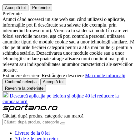
Acceptă tot
Preferințe
Preferințe
Atunci când accesezi un site web sau când utilizezi o aplicație,
informațiile pot fi descărcate sau salvate (de exemplu, prin
intermediul browserului). Vrem ca tu să decizi modul în care vei
folosi serviciile noastre, așa că poți controla personal utilizarea
anumitor tipuri de module cookie sau a unor tehnologii similare. Fă
clic pe titlurile fiecărei categorii pentru a afla mai multe și pentru a
schimba setările. Dezactivarea unor module cookie sau a unor
tehnologii similare poate atrage afișarea unui conținut mai puțin
relevant sau indisponibilitatea anumitor caracteristici ale serviciilor
noastre.
Extindere descriere
Restrângere descriere
Mai multe informații
Confirmă selecția
Acceptă tot
Revenire la preferințe
Descarcă aplicația pe telefon și obține 40 lei reducere la
cumpărături!
Căutați după produs, categorie sau marcă
Livrare de la 0 lei
30 de zile pentru retur