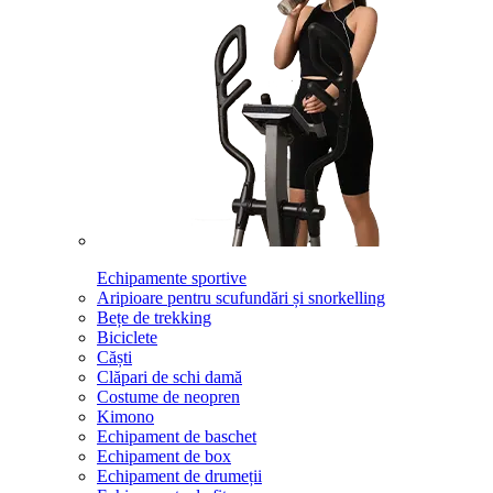
Echipamente sportive
Aripioare pentru scufundări și snorkelling
Bețe de trekking
Biciclete
Căști
Clăpari de schi damă
Costume de neopren
Kimono
Echipament de baschet
Echipament de box
Echipament de drumeții