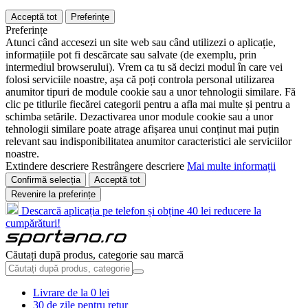
Acceptă tot
Preferințe
Preferințe
Atunci când accesezi un site web sau când utilizezi o aplicație,
informațiile pot fi descărcate sau salvate (de exemplu, prin
intermediul browserului). Vrem ca tu să decizi modul în care vei
folosi serviciile noastre, așa că poți controla personal utilizarea
anumitor tipuri de module cookie sau a unor tehnologii similare. Fă
clic pe titlurile fiecărei categorii pentru a afla mai multe și pentru a
schimba setările. Dezactivarea unor module cookie sau a unor
tehnologii similare poate atrage afișarea unui conținut mai puțin
relevant sau indisponibilitatea anumitor caracteristici ale serviciilor
noastre.
Extindere descriere
Restrângere descriere
Mai multe informații
Confirmă selecția
Acceptă tot
Revenire la preferințe
Descarcă aplicația pe telefon și obține 40 lei reducere la
cumpărături!
Căutați după produs, categorie sau marcă
Livrare de la 0 lei
30 de zile pentru retur