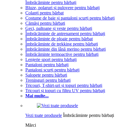
Îmbrăcăminte pentru bărbați
Bluze, polaruri și pulovere pentru bărbați
Colanți pentru bărbat
Costume de baie și pantaloni scurți pentru bărbați
Cămăși pentru bărbați
Geci, paltoane și veste pentru bărbați
Îmbrăcăminte de antrenament pentru bărbați
Îmbrăcăminte de ploaie pentru bărbat
Îmbrăcăminte de trekking pentru bărbați
Îmbrăcăminte din lână merino pentru bărbați
Îmbrăcăminte termoactive pentru bărbați
Lenjerie sport pentru bărbați
Pantaloni pentru bărbați
Pantaloni scurți pentru bărbați
Salopete pentru bărbați
Treninguri pentru bărbați
Tricouri, T-shirt-uri și topuri pentru bărbați
Tricouri și topuri cu filtru UV pentru bărbați
Mai multe...
Vezi toate produsele
Îmbrăcăminte pentru bărbați
Mărci