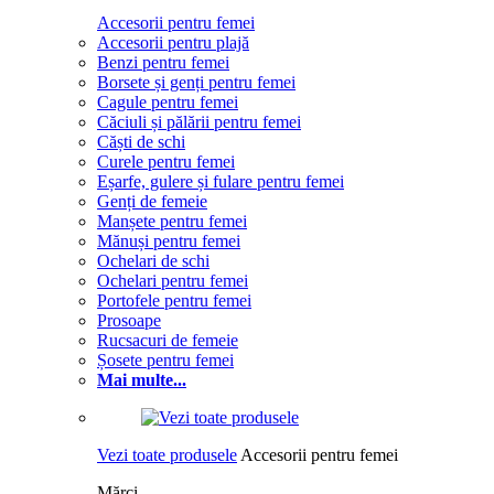
Accesorii pentru femei
Accesorii pentru plajă
Benzi pentru femei
Borsete și genți pentru femei
Cagule pentru femei
Căciuli și pălării pentru femei
Căști de schi
Curele pentru femei
Eșarfe, gulere și fulare pentru femei
Genți de femeie
Manșete pentru femei
Mănuși pentru femei
Ochelari de schi
Ochelari pentru femei
Portofele pentru femei
Prosoape
Rucsacuri de femeie
Șosete pentru femei
Mai multe...
Vezi toate produsele
Accesorii pentru femei
Mărci