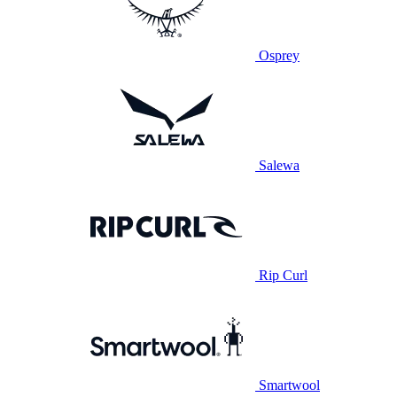
Osprey
Salewa
Rip Curl
Smartwool