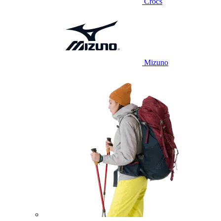
Crocs
Mizuno