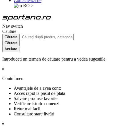
Contactează-ne
RO
>
Nav switch
Căutare
Căutare
Căutare
Anulare
Introduceți un termen de căutare pentru a vedea sugestiile.
Contul meu
Avantajele de a avea cont:
Acces rapid la pasul de plată
Salvare produse favorite
Verificare istoric comenzi
Retur mai facil
Consultare stare livrări