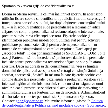
Sportano.ro - Avem grijă de confidențialitatea ta
Dorim să oferim servicii la cel mai înalt nivel sportiv. În acest scop,
utilizăm fișiere cookie și identificatori publicitari mobili, care asigură
funcționarea corectă a site-ului, iar după obținerea consimțământului
tău – și în scopuri analitice și de personalizare a reclamelor, adică
afișarea de conținut personalizat și reclame adaptate intereselor tale,
precum și măsurarea eficienței acestora. Fișierele cookie și
identificatorii publicitari mobili pot fi utilizați atât pentru activități
publicitare personalizate, cât și pentru cele nepersonalizate – în
funcție de consimțământul pe care l-ai exprimat. Dacă apeși pe
„Acceptă totul”, îți dai consimțământul ca SPORTANO.COM Sp. z
o.o. și Partenerii săi de Încredere să prelucreze datele tale personale,
inclusiv pentru personalizarea reclamelor afișate pe site și în afara
acestuia. Dacă nu dorești să dai consimțământul, vrei să limitezi
domeniul de aplicare al acestuia sau să retragi consimțământul deja
acordat, accesează „Setări”. În măsura în care fișierele cookie vor
conține datele tale personale, baza legală a prelucrării acestora va fi
interesul legitim al administratorului, care constă în asigurarea unui
nivel ridicat al prestării serviciilor și al activităților de marketing ale
administratorului și ale Partenerilor săi de încredere. Administratorul
datelor tale cu caracter personal este Sportano.com Sp. z o.o.
Contact:
gdpr@sportano.ro
Mai multe informații găsești în
Politica
de confidențialitate și Politica privind modulele cookie - Sportano.ro
.