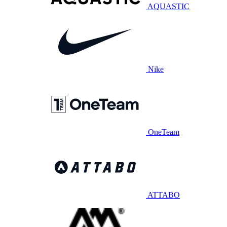
AQUASTIC
Nike
OneTeam
ATTABO