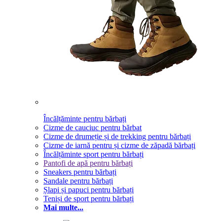
Încălțăminte pentru bărbați
Cizme de cauciuc pentru bărbat
Cizme de drumeție și de trekking pentru bărbați
Cizme de iarnă pentru și cizme de zăpadă bărbați
Încălțăminte sport pentru bărbați
Pantofi de apă pentru bărbați
Sneakers pentru bărbați
Sandale pentru bărbați
Șlapi și papuci pentru bărbați
Teniși de sport pentru bărbați
Mai multe...