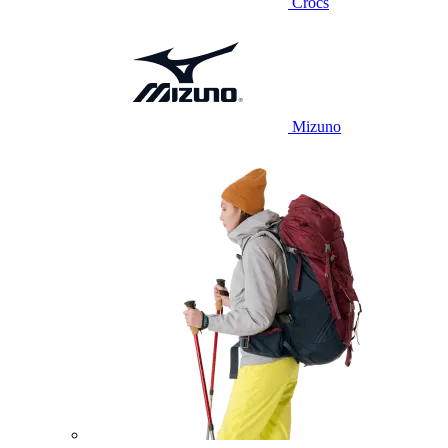
Crocs
Mizuno