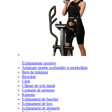
Echipamente sportive
Aripioare pentru scufundări și snorkelling
Bețe de trekking
Biciclete
Căști
Clăpari de schi damă
Costume de neopren
Kimono
Echipament de baschet
Echipament de box
Echipament de drumeții