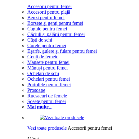
Accesorii pentru femei
Accesorii pentru plajă
Benzi pentru femei
Borsete și genți pentru femei
Cagule pentru femei
Căciuli și pălării pentru femei
Căști de schi
Curele pentru femei
Eșarfe, gulere și fulare pentru femei
Genți de femeie
Manșete pentru femei
Mănuși pentru femei
Ochelari de schi
Ochelari pentru femei
Portofele pentru femei
Prosoape
Rucsacuri de femeie
Șosete pentru femei
Mai multe...
Vezi toate produsele
Accesorii pentru femei
Mărci