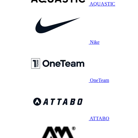
AQUASTIC
Nike
OneTeam
ATTABO