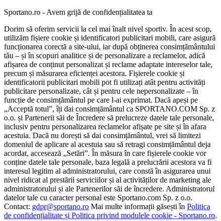
Sportano.ro - Avem grijă de confidențialitatea ta
Dorim să oferim servicii la cel mai înalt nivel sportiv. În acest scop,
utilizăm fișiere cookie și identificatori publicitari mobili, care asigură
funcționarea corectă a site-ului, iar după obținerea consimțământului
tău – și în scopuri analitice și de personalizare a reclamelor, adică
afișarea de conținut personalizat și reclame adaptate intereselor tale,
precum și măsurarea eficienței acestora. Fișierele cookie și
identificatorii publicitari mobili pot fi utilizați atât pentru activități
publicitare personalizate, cât și pentru cele nepersonalizate – în
funcție de consimțământul pe care l-ai exprimat. Dacă apeși pe
„Acceptă totul”, îți dai consimțământul ca SPORTANO.COM Sp. z
o.o. și Partenerii săi de Încredere să prelucreze datele tale personale,
inclusiv pentru personalizarea reclamelor afișate pe site și în afara
acestuia. Dacă nu dorești să dai consimțământul, vrei să limitezi
domeniul de aplicare al acestuia sau să retragi consimțământul deja
acordat, accesează „Setări”. În măsura în care fișierele cookie vor
conține datele tale personale, baza legală a prelucrării acestora va fi
interesul legitim al administratorului, care constă în asigurarea unui
nivel ridicat al prestării serviciilor și al activităților de marketing ale
administratorului și ale Partenerilor săi de încredere. Administratorul
datelor tale cu caracter personal este Sportano.com Sp. z o.o.
Contact:
gdpr@sportano.ro
Mai multe informații găsești în
Politica
de confidențialitate și Politica privind modulele cookie - Sportano.ro
.