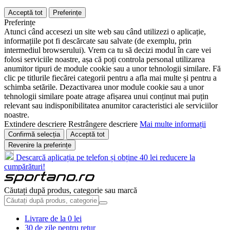
Acceptă tot
Preferințe
Preferințe
Atunci când accesezi un site web sau când utilizezi o aplicație,
informațiile pot fi descărcate sau salvate (de exemplu, prin
intermediul browserului). Vrem ca tu să decizi modul în care vei
folosi serviciile noastre, așa că poți controla personal utilizarea
anumitor tipuri de module cookie sau a unor tehnologii similare. Fă
clic pe titlurile fiecărei categorii pentru a afla mai multe și pentru a
schimba setările. Dezactivarea unor module cookie sau a unor
tehnologii similare poate atrage afișarea unui conținut mai puțin
relevant sau indisponibilitatea anumitor caracteristici ale serviciilor
noastre.
Extindere descriere
Restrângere descriere
Mai multe informații
Confirmă selecția
Acceptă tot
Revenire la preferințe
Descarcă aplicația pe telefon și obține 40 lei reducere la
cumpărături!
Căutați după produs, categorie sau marcă
Livrare de la 0 lei
30 de zile pentru retur