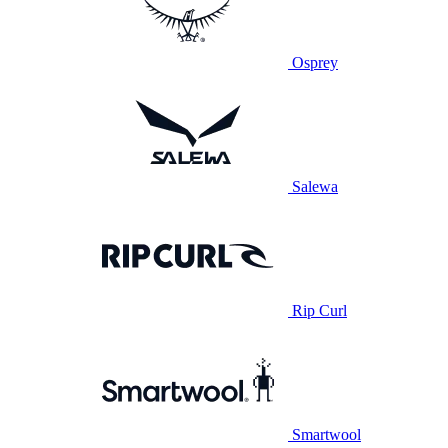
Osprey
Salewa
Rip Curl
Smartwool