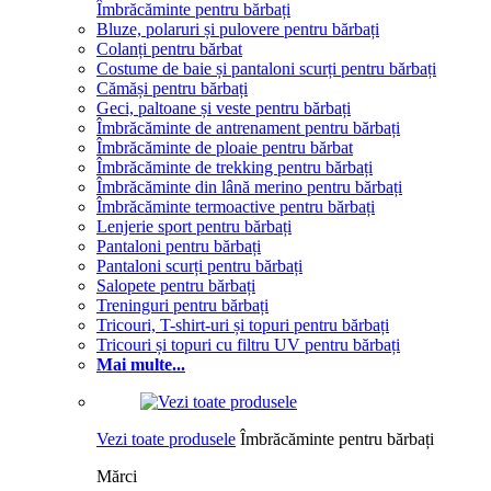
Îmbrăcăminte pentru bărbați
Bluze, polaruri și pulovere pentru bărbați
Colanți pentru bărbat
Costume de baie și pantaloni scurți pentru bărbați
Cămăși pentru bărbați
Geci, paltoane și veste pentru bărbați
Îmbrăcăminte de antrenament pentru bărbați
Îmbrăcăminte de ploaie pentru bărbat
Îmbrăcăminte de trekking pentru bărbați
Îmbrăcăminte din lână merino pentru bărbați
Îmbrăcăminte termoactive pentru bărbați
Lenjerie sport pentru bărbați
Pantaloni pentru bărbați
Pantaloni scurți pentru bărbați
Salopete pentru bărbați
Treninguri pentru bărbați
Tricouri, T-shirt-uri și topuri pentru bărbați
Tricouri și topuri cu filtru UV pentru bărbați
Mai multe...
Vezi toate produsele
Îmbrăcăminte pentru bărbați
Mărci