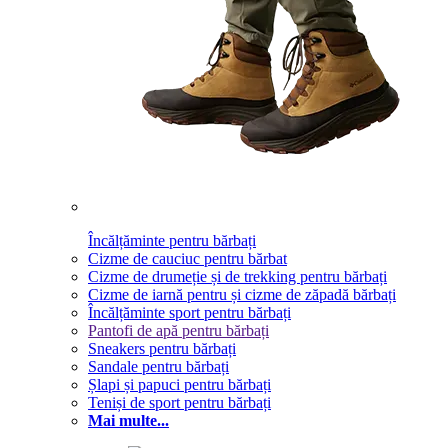
Încălțăminte pentru bărbați
Cizme de cauciuc pentru bărbat
Cizme de drumeție și de trekking pentru bărbați
Cizme de iarnă pentru și cizme de zăpadă bărbați
Încălțăminte sport pentru bărbați
Pantofi de apă pentru bărbați
Sneakers pentru bărbați
Sandale pentru bărbați
Șlapi și papuci pentru bărbați
Teniși de sport pentru bărbați
Mai multe...