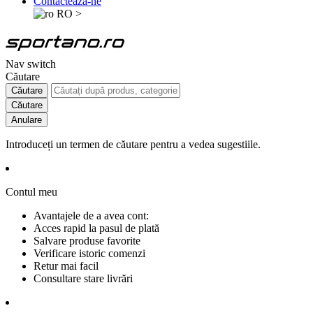
Contactează-ne
RO
>
Nav switch
Căutare
Căutare
Căutare
Anulare
Introduceți un termen de căutare pentru a vedea sugestiile.
Contul meu
Avantajele de a avea cont:
Acces rapid la pasul de plată
Salvare produse favorite
Verificare istoric comenzi
Retur mai facil
Consultare stare livrări