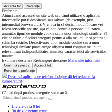
Acceptă tot
Preferințe
Preferințe
Atunci când accesezi un site web sau când utilizezi o aplicație,
informațiile pot fi descărcate sau salvate (de exemplu, prin
intermediul browserului). Vrem ca tu să decizi modul în care vei
folosi serviciile noastre, așa că poți controla personal utilizarea
anumitor tipuri de module cookie sau a unor tehnologii similare. Fă
clic pe titlurile fiecărei categorii pentru a afla mai multe și pentru a
schimba setările. Dezactivarea unor module cookie sau a unor
tehnologii similare poate atrage afișarea unui conținut mai puțin
relevant sau indisponibilitatea anumitor caracteristici ale serviciilor
noastre.
Extindere descriere
Restrângere descriere
Mai multe informații
Confirmă selecția
Acceptă tot
Revenire la preferințe
Descarcă aplicația pe telefon și obține 40 lei reducere la
cumpărături!
Căutați după produs, categorie sau marcă
Livrare de la 0 lei
30 de zile pentru retur