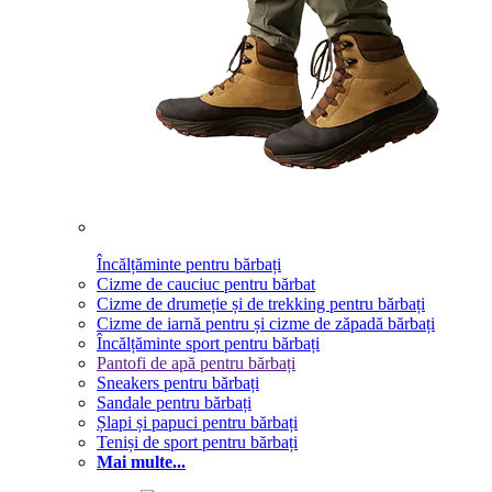
Încălțăminte pentru bărbați
Cizme de cauciuc pentru bărbat
Cizme de drumeție și de trekking pentru bărbați
Cizme de iarnă pentru și cizme de zăpadă bărbați
Încălțăminte sport pentru bărbați
Pantofi de apă pentru bărbați
Sneakers pentru bărbați
Sandale pentru bărbați
Șlapi și papuci pentru bărbați
Teniși de sport pentru bărbați
Mai multe...