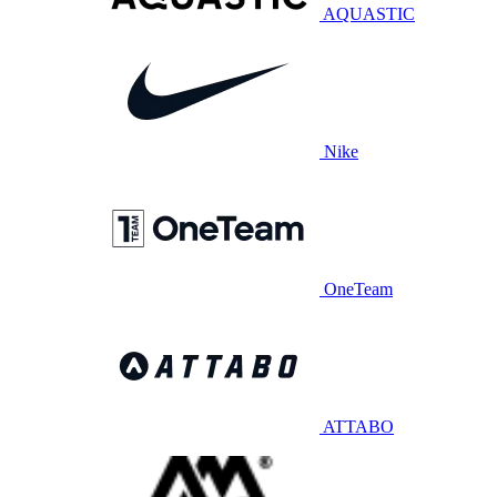
AQUASTIC
Nike
OneTeam
ATTABO