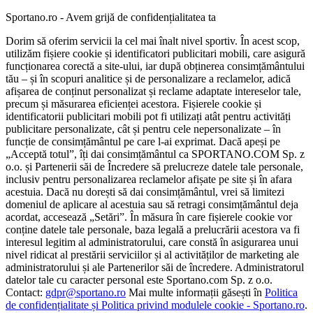
Sportano.ro - Avem grijă de confidențialitatea ta
Dorim să oferim servicii la cel mai înalt nivel sportiv. În acest scop,
utilizăm fișiere cookie și identificatori publicitari mobili, care asigură
funcționarea corectă a site-ului, iar după obținerea consimțământului
tău – și în scopuri analitice și de personalizare a reclamelor, adică
afișarea de conținut personalizat și reclame adaptate intereselor tale,
precum și măsurarea eficienței acestora. Fișierele cookie și
identificatorii publicitari mobili pot fi utilizați atât pentru activități
publicitare personalizate, cât și pentru cele nepersonalizate – în
funcție de consimțământul pe care l-ai exprimat. Dacă apeși pe
„Acceptă totul”, îți dai consimțământul ca SPORTANO.COM Sp. z
o.o. și Partenerii săi de Încredere să prelucreze datele tale personale,
inclusiv pentru personalizarea reclamelor afișate pe site și în afara
acestuia. Dacă nu dorești să dai consimțământul, vrei să limitezi
domeniul de aplicare al acestuia sau să retragi consimțământul deja
acordat, accesează „Setări”. În măsura în care fișierele cookie vor
conține datele tale personale, baza legală a prelucrării acestora va fi
interesul legitim al administratorului, care constă în asigurarea unui
nivel ridicat al prestării serviciilor și al activităților de marketing ale
administratorului și ale Partenerilor săi de încredere. Administratorul
datelor tale cu caracter personal este Sportano.com Sp. z o.o.
Contact:
gdpr@sportano.ro
Mai multe informații găsești în
Politica
de confidențialitate și Politica privind modulele cookie - Sportano.ro
.