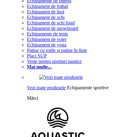
Echipamente de fitness
Echipament de fotbal
Echipament de înot
Echipament de schi
Echipament de schi fond
Echipament de snowboard
Echipamente de tenis
Echipament de volei
Echipament de yoga
Patine cu rotile și patine în linie
Placi SUP
Veste pentru sporturi nautice
Mai multe...
Vezi toate produsele
Echipamente sportive
Mărci