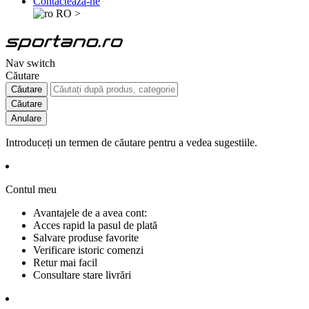
Contactează-ne
RO
>
Nav switch
Căutare
Căutare
Căutare
Anulare
Introduceți un termen de căutare pentru a vedea sugestiile.
Contul meu
Avantajele de a avea cont:
Acces rapid la pasul de plată
Salvare produse favorite
Verificare istoric comenzi
Retur mai facil
Consultare stare livrări