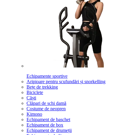
Echipamente sportive
Aripioare pentru scufundări și snorkelling
Bețe de trekking
Biciclete
Căști
Clăpari de schi damă
Costume de neopren
Kimono
Echipament de baschet
Echipament de box
Echipament de drumeții