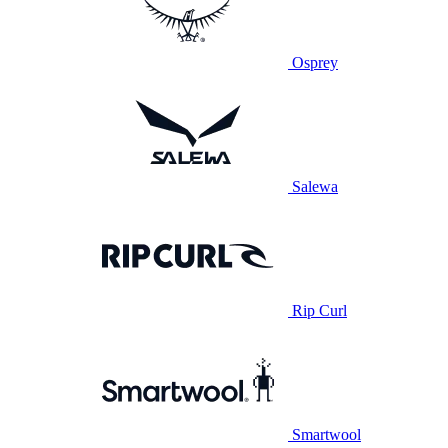
Osprey
Salewa
Rip Curl
Smartwool