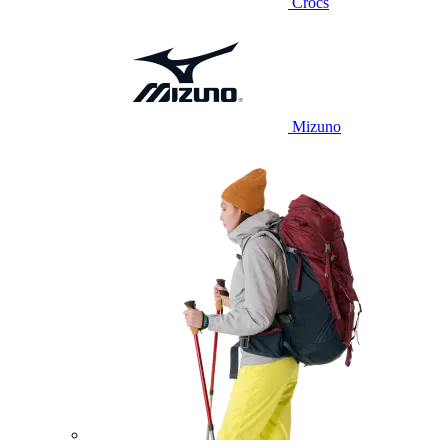
Crocs
Mizuno