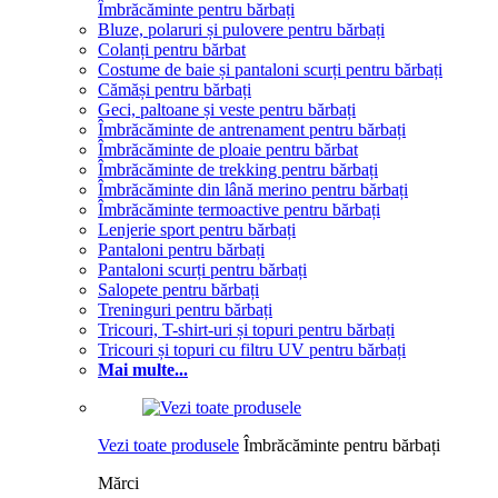
Îmbrăcăminte pentru bărbați
Bluze, polaruri și pulovere pentru bărbați
Colanți pentru bărbat
Costume de baie și pantaloni scurți pentru bărbați
Cămăși pentru bărbați
Geci, paltoane și veste pentru bărbați
Îmbrăcăminte de antrenament pentru bărbați
Îmbrăcăminte de ploaie pentru bărbat
Îmbrăcăminte de trekking pentru bărbați
Îmbrăcăminte din lână merino pentru bărbați
Îmbrăcăminte termoactive pentru bărbați
Lenjerie sport pentru bărbați
Pantaloni pentru bărbați
Pantaloni scurți pentru bărbați
Salopete pentru bărbați
Treninguri pentru bărbați
Tricouri, T-shirt-uri și topuri pentru bărbați
Tricouri și topuri cu filtru UV pentru bărbați
Mai multe...
Vezi toate produsele
Îmbrăcăminte pentru bărbați
Mărci