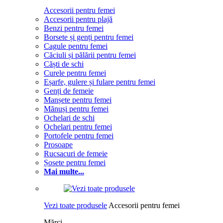
Accesorii pentru femei
Accesorii pentru plajă
Benzi pentru femei
Borsete și genți pentru femei
Cagule pentru femei
Căciuli și pălării pentru femei
Căști de schi
Curele pentru femei
Eșarfe, gulere și fulare pentru femei
Genți de femeie
Manșete pentru femei
Mănuși pentru femei
Ochelari de schi
Ochelari pentru femei
Portofele pentru femei
Prosoape
Rucsacuri de femeie
Șosete pentru femei
Mai multe...
Vezi toate produsele
Accesorii pentru femei
Mărci