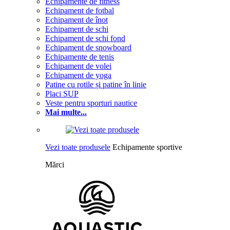
Echipamente de fitness
Echipament de fotbal
Echipament de înot
Echipament de schi
Echipament de schi fond
Echipament de snowboard
Echipamente de tenis
Echipament de volei
Echipament de yoga
Patine cu rotile și patine în linie
Placi SUP
Veste pentru sporturi nautice
Mai multe...
Vezi toate produsele
Echipamente sportive
Mărci