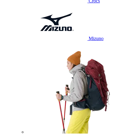
Crocs
Mizuno