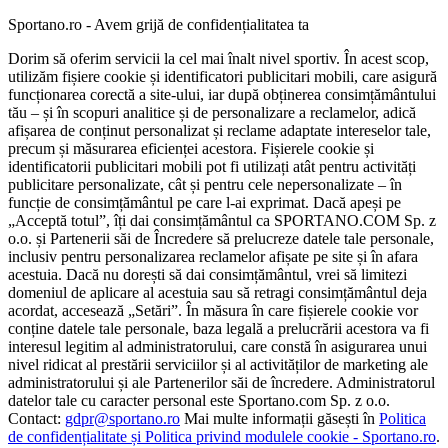
Sportano.ro - Avem grijă de confidențialitatea ta
Dorim să oferim servicii la cel mai înalt nivel sportiv. În acest scop,
utilizăm fișiere cookie și identificatori publicitari mobili, care asigură
funcționarea corectă a site-ului, iar după obținerea consimțământului
tău – și în scopuri analitice și de personalizare a reclamelor, adică
afișarea de conținut personalizat și reclame adaptate intereselor tale,
precum și măsurarea eficienței acestora. Fișierele cookie și
identificatorii publicitari mobili pot fi utilizați atât pentru activități
publicitare personalizate, cât și pentru cele nepersonalizate – în
funcție de consimțământul pe care l-ai exprimat. Dacă apeși pe
„Acceptă totul”, îți dai consimțământul ca SPORTANO.COM Sp. z
o.o. și Partenerii săi de Încredere să prelucreze datele tale personale,
inclusiv pentru personalizarea reclamelor afișate pe site și în afara
acestuia. Dacă nu dorești să dai consimțământul, vrei să limitezi
domeniul de aplicare al acestuia sau să retragi consimțământul deja
acordat, accesează „Setări”. În măsura în care fișierele cookie vor
conține datele tale personale, baza legală a prelucrării acestora va fi
interesul legitim al administratorului, care constă în asigurarea unui
nivel ridicat al prestării serviciilor și al activităților de marketing ale
administratorului și ale Partenerilor săi de încredere. Administratorul
datelor tale cu caracter personal este Sportano.com Sp. z o.o.
Contact:
gdpr@sportano.ro
Mai multe informații găsești în
Politica
de confidențialitate și Politica privind modulele cookie - Sportano.ro
.