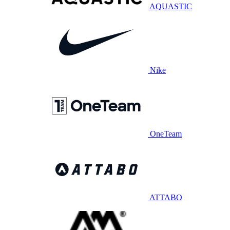
AQUASTIC
Nike
OneTeam
ATTABO