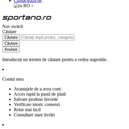
Contactează-ne
RO
>
Nav switch
Căutare
Căutare
Căutare
Anulare
Introduceți un termen de căutare pentru a vedea sugestiile.
Contul meu
Avantajele de a avea cont:
Acces rapid la pasul de plată
Salvare produse favorite
Verificare istoric comenzi
Retur mai facil
Consultare stare livrări