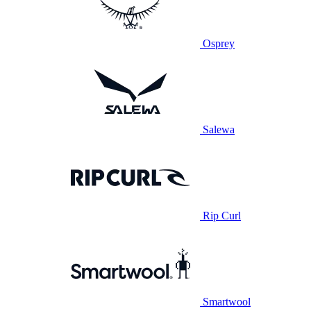
Osprey
Salewa
Rip Curl
Smartwool