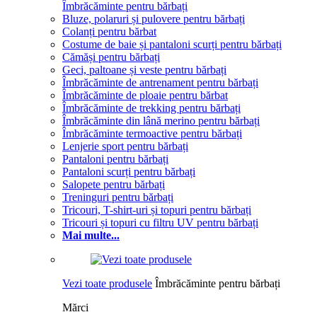
Îmbrăcăminte pentru bărbați
Bluze, polaruri și pulovere pentru bărbați
Colanți pentru bărbat
Costume de baie și pantaloni scurți pentru bărbați
Cămăși pentru bărbați
Geci, paltoane și veste pentru bărbați
Îmbrăcăminte de antrenament pentru bărbați
Îmbrăcăminte de ploaie pentru bărbat
Îmbrăcăminte de trekking pentru bărbați
Îmbrăcăminte din lână merino pentru bărbați
Îmbrăcăminte termoactive pentru bărbați
Lenjerie sport pentru bărbați
Pantaloni pentru bărbați
Pantaloni scurți pentru bărbați
Salopete pentru bărbați
Treninguri pentru bărbați
Tricouri, T-shirt-uri și topuri pentru bărbați
Tricouri și topuri cu filtru UV pentru bărbați
Mai multe...
Vezi toate produsele
Îmbrăcăminte pentru bărbați
Mărci