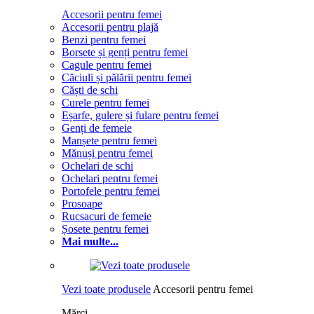
Accesorii pentru femei
Accesorii pentru plajă
Benzi pentru femei
Borsete și genți pentru femei
Cagule pentru femei
Căciuli și pălării pentru femei
Căști de schi
Curele pentru femei
Eșarfe, gulere și fulare pentru femei
Genți de femeie
Manșete pentru femei
Mănuși pentru femei
Ochelari de schi
Ochelari pentru femei
Portofele pentru femei
Prosoape
Rucsacuri de femeie
Șosete pentru femei
Mai multe...
Vezi toate produsele
Accesorii pentru femei
Mărci