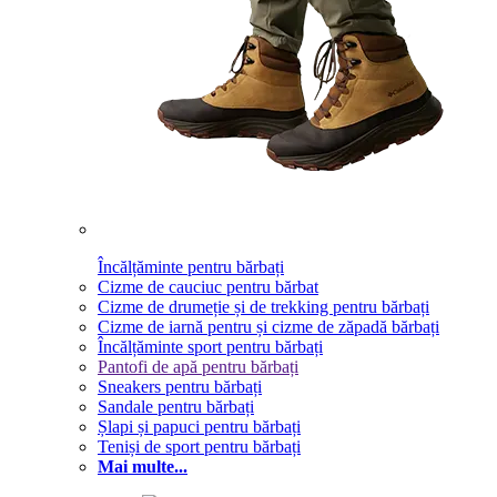
Încălțăminte pentru bărbați
Cizme de cauciuc pentru bărbat
Cizme de drumeție și de trekking pentru bărbați
Cizme de iarnă pentru și cizme de zăpadă bărbați
Încălțăminte sport pentru bărbați
Pantofi de apă pentru bărbați
Sneakers pentru bărbați
Sandale pentru bărbați
Șlapi și papuci pentru bărbați
Teniși de sport pentru bărbați
Mai multe...