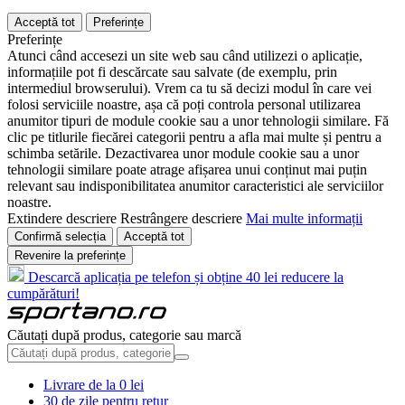
Acceptă tot
Preferințe
Preferințe
Atunci când accesezi un site web sau când utilizezi o aplicație,
informațiile pot fi descărcate sau salvate (de exemplu, prin
intermediul browserului). Vrem ca tu să decizi modul în care vei
folosi serviciile noastre, așa că poți controla personal utilizarea
anumitor tipuri de module cookie sau a unor tehnologii similare. Fă
clic pe titlurile fiecărei categorii pentru a afla mai multe și pentru a
schimba setările. Dezactivarea unor module cookie sau a unor
tehnologii similare poate atrage afișarea unui conținut mai puțin
relevant sau indisponibilitatea anumitor caracteristici ale serviciilor
noastre.
Extindere descriere
Restrângere descriere
Mai multe informații
Confirmă selecția
Acceptă tot
Revenire la preferințe
Descarcă aplicația pe telefon și obține 40 lei reducere la
cumpărături!
Căutați după produs, categorie sau marcă
Livrare de la 0 lei
30 de zile pentru retur