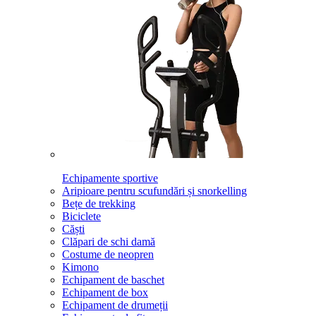
Echipamente sportive
Aripioare pentru scufundări și snorkelling
Bețe de trekking
Biciclete
Căști
Clăpari de schi damă
Costume de neopren
Kimono
Echipament de baschet
Echipament de box
Echipament de drumeții