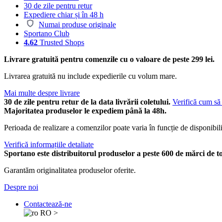
30 de zile pentru retur
Expediere chiar și în 48 h
Numai produse originale
Sportano Club
4.62
Trusted Shops
Livrare gratuită pentru comenzile cu o valoare de peste 299 lei.
Livrarea gratuită nu include expedierile cu volum mare.
Mai multe despre livrare
30 de zile pentru retur de la data livrării coletului.
Verifică cum să 
Majoritatea produselor le expediem până la 48h.
Perioada de realizare a comenzilor poate varia în funcție de disponibili
Verifică informațiile detaliate
Sportano este distribuitorul produselor a peste 600 de mărci de t
Garantăm originalitatea produselor oferite.
Despre noi
Contactează-ne
RO
>