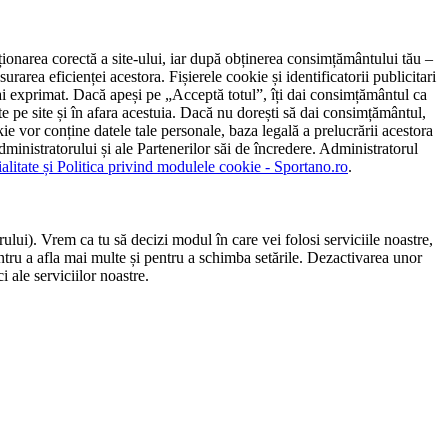
ncționarea corectă a site-ului, iar după obținerea consimțământului tău –
rarea eficienței acestora. Fișierele cookie și identificatorii publicitari
 l-ai exprimat. Dacă apeși pe „Acceptă totul”, îți dai consimțământul ca
 pe site și în afara acestuia. Dacă nu dorești să dai consimțământul,
ie vor conține datele tale personale, baza legală a prelucrării acestora
 administratorului și ale Partenerilor săi de încredere. Administratorul
ialitate și Politica privind modulele cookie - Sportano.ro
.
ului). Vrem ca tu să decizi modul în care vei folosi serviciile noastre,
entru a afla mai multe și pentru a schimba setările. Dezactivarea unor
 ale serviciilor noastre.