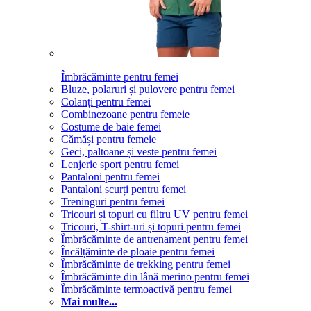
Îmbrăcăminte pentru femei
Bluze, polaruri și pulovere pentru femei
Colanți pentru femei
Combinezoane pentru femeie
Costume de baie femei
Cămăși pentru femeie
Geci, paltoane și veste pentru femei
Lenjerie sport pentru femei
Pantaloni pentru femei
Pantaloni scurți pentru femei
Treninguri pentru femei
Tricouri și topuri cu filtru UV pentru femei
Tricouri, T-shirt-uri și topuri pentru femei
Îmbrăcăminte de antrenament pentru femei
Încălțăminte de ploaie pentru femei
Îmbrăcăminte de trekking pentru femei
Îmbrăcăminte din lână merino pentru femei
Îmbrăcăminte termoactivă pentru femei
Mai multe...