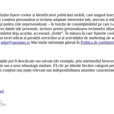
tilizăm fișiere cookie și identificatori publicitari mobili, care asigură fu
e conținut personalizat și reclame adaptate intereselor tale, precum și măsu
 cât și pentru cele nepersonalizate – în funcție de consimțământul pe care
atele tale personale, inclusiv pentru personalizarea reclamelor afișate
ământul deja acordat, accesează „Setări”. În măsura în care fișierele cook
i nivel ridicat al prestării serviciilor și al activităților de marketing ale
:
gdpr@sportano.ro
Mai multe informații găsești în
Politica de confidenț
țiile pot fi descărcate sau salvate (de exemplu, prin intermediul browser
e sau a unor tehnologii similare. Fă clic pe titlurile fiecărei categorii p
conținut mai puțin relevant sau indisponibilitatea anumitor caracteristici
ri!