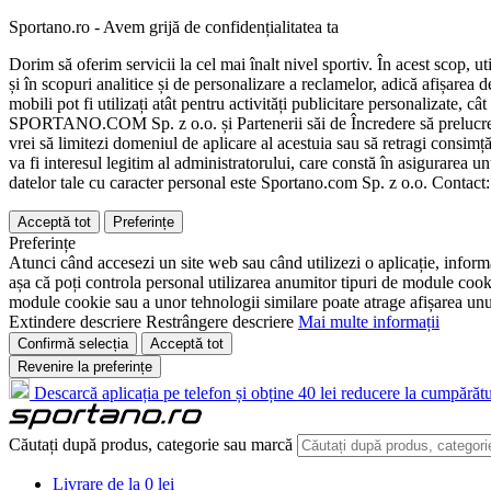
Sportano.ro - Avem grijă de confidențialitatea ta
Dorim să oferim servicii la cel mai înalt nivel sportiv. În acest scop, u
și în scopuri analitice și de personalizare a reclamelor, adică afișarea d
mobili pot fi utilizați atât pentru activități publicitare personalizate,
SPORTANO.COM Sp. z o.o. și Partenerii săi de Încredere să prelucreze d
vrei să limitezi domeniul de aplicare al acestuia sau să retragi consimț
va fi interesul legitim al administratorului, care constă în asigurarea unu
datelor tale cu caracter personal este Sportano.com Sp. z o.o. Contact
Acceptă tot
Preferințe
Preferințe
Atunci când accesezi un site web sau când utilizezi o aplicație, informa
așa că poți controla personal utilizarea anumitor tipuri de module cooki
module cookie sau a unor tehnologii similare poate atrage afișarea unui 
Extindere descriere
Restrângere descriere
Mai multe informații
Confirmă selecția
Acceptă tot
Revenire la preferințe
Descarcă aplicația pe telefon și obține 40 lei reducere la cumpărătu
Căutați după produs, categorie sau marcă
Livrare de la 0 lei