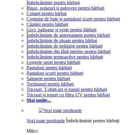
Îmbrăcăminte pentru bărbați
Bluze, polaruri și pulovere pentru bărbați
Colanți pentru bărbat
Costume de baie și pantaloni scurți pentru bărbați
Cămăși pentru bărbați
Geci, paltoane și veste pentru bărbați
Îmbrăcăminte de antrenament pentru bărbați
Îmbrăcăminte de ploaie pentru bărbat
Îmbrăcăminte de trekking pentru bărbați
Îmbrăcăminte din lână merino pentru bărbați
Îmbrăcăminte termoactive pentru bărbați
Lenjerie sport pentru bărbați
Pantaloni pentru bărbați
Pantaloni scurți pentru bărbați
Salopete pentru bărbați
Treninguri pentru bărbați
Tricouri, T-shirt-uri și topuri pentru bărbați
Tricouri și topuri cu filtru UV pentru bărbați
Mai multe...
Vezi toate produsele
Îmbrăcăminte pentru bărbați
Mărci