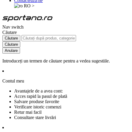
Contactează-ne
RO
>
Nav switch
Căutare
Căutare
Căutare
Anulare
Introduceți un termen de căutare pentru a vedea sugestiile.
Contul meu
Avantajele de a avea cont:
Acces rapid la pasul de plată
Salvare produse favorite
Verificare istoric comenzi
Retur mai facil
Consultare stare livrări