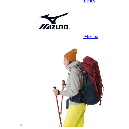
Crocs
Mizuno