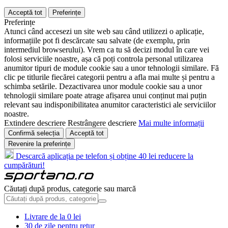
Acceptă tot
Preferințe
Preferințe
Atunci când accesezi un site web sau când utilizezi o aplicație,
informațiile pot fi descărcate sau salvate (de exemplu, prin
intermediul browserului). Vrem ca tu să decizi modul în care vei
folosi serviciile noastre, așa că poți controla personal utilizarea
anumitor tipuri de module cookie sau a unor tehnologii similare. Fă
clic pe titlurile fiecărei categorii pentru a afla mai multe și pentru a
schimba setările. Dezactivarea unor module cookie sau a unor
tehnologii similare poate atrage afișarea unui conținut mai puțin
relevant sau indisponibilitatea anumitor caracteristici ale serviciilor
noastre.
Extindere descriere
Restrângere descriere
Mai multe informații
Confirmă selecția
Acceptă tot
Revenire la preferințe
Descarcă aplicația pe telefon și obține 40 lei reducere la
cumpărături!
Căutați după produs, categorie sau marcă
Livrare de la 0 lei
30 de zile pentru retur