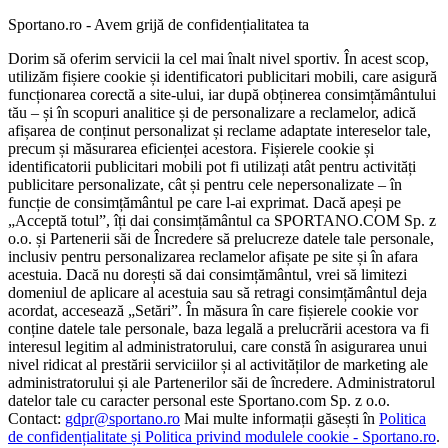
Sportano.ro - Avem grijă de confidențialitatea ta
Dorim să oferim servicii la cel mai înalt nivel sportiv. În acest scop,
utilizăm fișiere cookie și identificatori publicitari mobili, care asigură
funcționarea corectă a site-ului, iar după obținerea consimțământului
tău – și în scopuri analitice și de personalizare a reclamelor, adică
afișarea de conținut personalizat și reclame adaptate intereselor tale,
precum și măsurarea eficienței acestora. Fișierele cookie și
identificatorii publicitari mobili pot fi utilizați atât pentru activități
publicitare personalizate, cât și pentru cele nepersonalizate – în
funcție de consimțământul pe care l-ai exprimat. Dacă apeși pe
„Acceptă totul”, îți dai consimțământul ca SPORTANO.COM Sp. z
o.o. și Partenerii săi de Încredere să prelucreze datele tale personale,
inclusiv pentru personalizarea reclamelor afișate pe site și în afara
acestuia. Dacă nu dorești să dai consimțământul, vrei să limitezi
domeniul de aplicare al acestuia sau să retragi consimțământul deja
acordat, accesează „Setări”. În măsura în care fișierele cookie vor
conține datele tale personale, baza legală a prelucrării acestora va fi
interesul legitim al administratorului, care constă în asigurarea unui
nivel ridicat al prestării serviciilor și al activităților de marketing ale
administratorului și ale Partenerilor săi de încredere. Administratorul
datelor tale cu caracter personal este Sportano.com Sp. z o.o.
Contact:
gdpr@sportano.ro
Mai multe informații găsești în
Politica
de confidențialitate și Politica privind modulele cookie - Sportano.ro
.