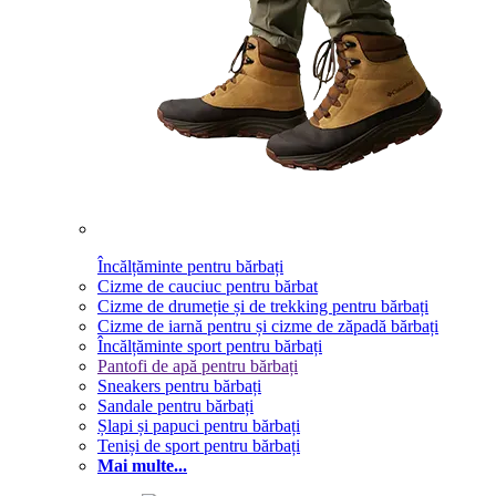
Încălțăminte pentru bărbați
Cizme de cauciuc pentru bărbat
Cizme de drumeție și de trekking pentru bărbați
Cizme de iarnă pentru și cizme de zăpadă bărbați
Încălțăminte sport pentru bărbați
Pantofi de apă pentru bărbați
Sneakers pentru bărbați
Sandale pentru bărbați
Șlapi și papuci pentru bărbați
Teniși de sport pentru bărbați
Mai multe...