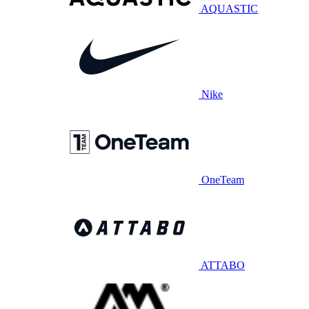
AQUASTIC
Nike
OneTeam
ATTABO