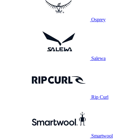
Osprey
Salewa
Rip Curl
Smartwool