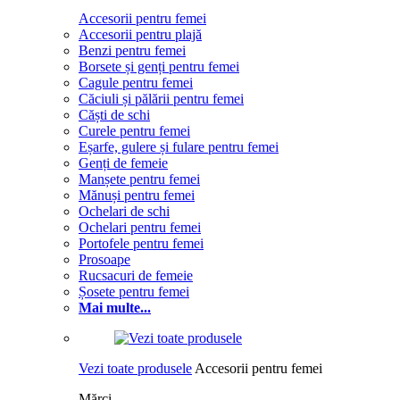
Accesorii pentru femei
Accesorii pentru plajă
Benzi pentru femei
Borsete și genți pentru femei
Cagule pentru femei
Căciuli și pălării pentru femei
Căști de schi
Curele pentru femei
Eșarfe, gulere și fulare pentru femei
Genți de femeie
Manșete pentru femei
Mănuși pentru femei
Ochelari de schi
Ochelari pentru femei
Portofele pentru femei
Prosoape
Rucsacuri de femeie
Șosete pentru femei
Mai multe...
Vezi toate produsele
Accesorii pentru femei
Mărci