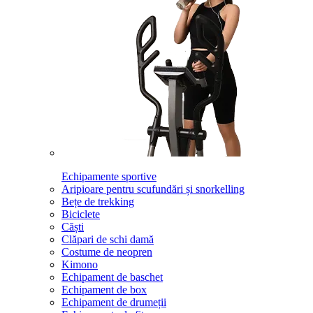
Echipamente sportive
Aripioare pentru scufundări și snorkelling
Bețe de trekking
Biciclete
Căști
Clăpari de schi damă
Costume de neopren
Kimono
Echipament de baschet
Echipament de box
Echipament de drumeții