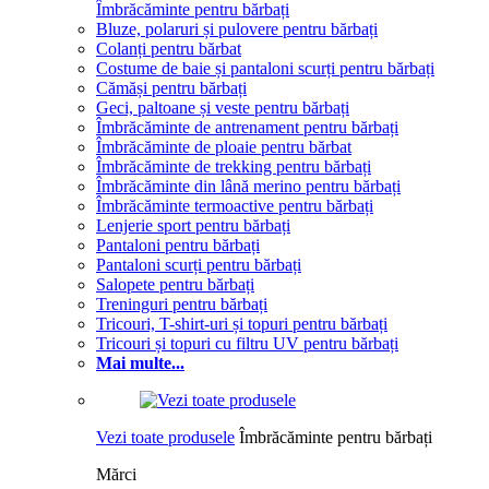
Îmbrăcăminte pentru bărbați
Bluze, polaruri și pulovere pentru bărbați
Colanți pentru bărbat
Costume de baie și pantaloni scurți pentru bărbați
Cămăși pentru bărbați
Geci, paltoane și veste pentru bărbați
Îmbrăcăminte de antrenament pentru bărbați
Îmbrăcăminte de ploaie pentru bărbat
Îmbrăcăminte de trekking pentru bărbați
Îmbrăcăminte din lână merino pentru bărbați
Îmbrăcăminte termoactive pentru bărbați
Lenjerie sport pentru bărbați
Pantaloni pentru bărbați
Pantaloni scurți pentru bărbați
Salopete pentru bărbați
Treninguri pentru bărbați
Tricouri, T-shirt-uri și topuri pentru bărbați
Tricouri și topuri cu filtru UV pentru bărbați
Mai multe...
Vezi toate produsele
Îmbrăcăminte pentru bărbați
Mărci