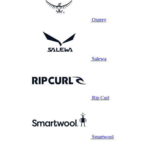
Osprey
Salewa
Rip Curl
Smartwool