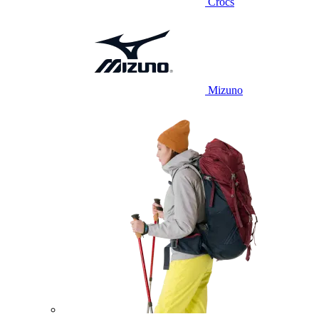
Crocs
Mizuno