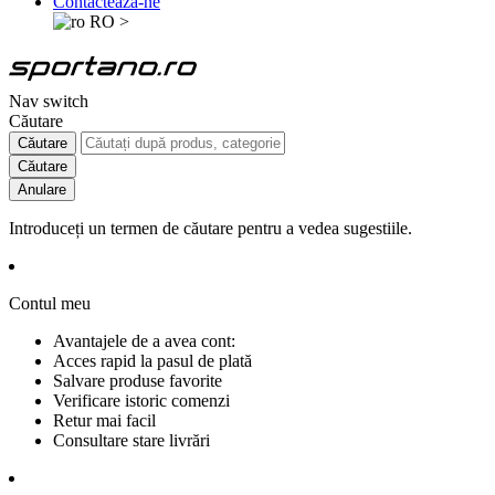
Contactează-ne
RO
>
Nav switch
Căutare
Căutare
Căutare
Anulare
Introduceți un termen de căutare pentru a vedea sugestiile.
Contul meu
Avantajele de a avea cont:
Acces rapid la pasul de plată
Salvare produse favorite
Verificare istoric comenzi
Retur mai facil
Consultare stare livrări