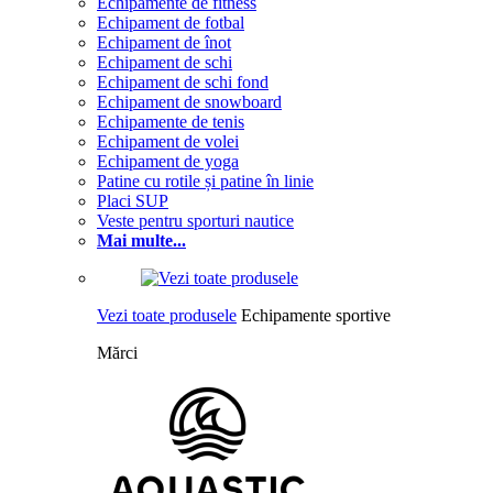
Echipamente de fitness
Echipament de fotbal
Echipament de înot
Echipament de schi
Echipament de schi fond
Echipament de snowboard
Echipamente de tenis
Echipament de volei
Echipament de yoga
Patine cu rotile și patine în linie
Placi SUP
Veste pentru sporturi nautice
Mai multe...
Vezi toate produsele
Echipamente sportive
Mărci