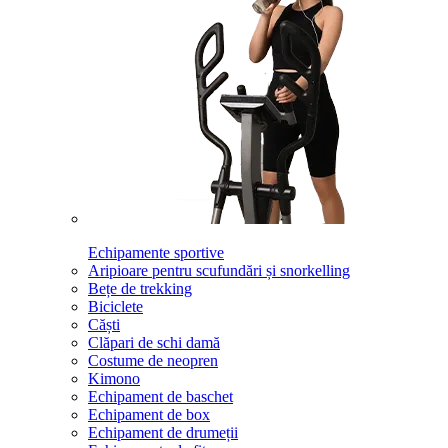
Echipamente sportive
Aripioare pentru scufundări și snorkelling
Bețe de trekking
Biciclete
Căști
Clăpari de schi damă
Costume de neopren
Kimono
Echipament de baschet
Echipament de box
Echipament de drumeții