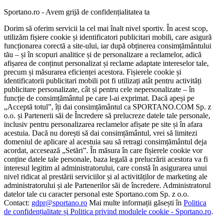
Sportano.ro - Avem grijă de confidențialitatea ta
Dorim să oferim servicii la cel mai înalt nivel sportiv. În acest scop,
utilizăm fișiere cookie și identificatori publicitari mobili, care asigură
funcționarea corectă a site-ului, iar după obținerea consimțământului
tău – și în scopuri analitice și de personalizare a reclamelor, adică
afișarea de conținut personalizat și reclame adaptate intereselor tale,
precum și măsurarea eficienței acestora. Fișierele cookie și
identificatorii publicitari mobili pot fi utilizați atât pentru activități
publicitare personalizate, cât și pentru cele nepersonalizate – în
funcție de consimțământul pe care l-ai exprimat. Dacă apeși pe
„Acceptă totul”, îți dai consimțământul ca SPORTANO.COM Sp. z
o.o. și Partenerii săi de Încredere să prelucreze datele tale personale,
inclusiv pentru personalizarea reclamelor afișate pe site și în afara
acestuia. Dacă nu dorești să dai consimțământul, vrei să limitezi
domeniul de aplicare al acestuia sau să retragi consimțământul deja
acordat, accesează „Setări”. În măsura în care fișierele cookie vor
conține datele tale personale, baza legală a prelucrării acestora va fi
interesul legitim al administratorului, care constă în asigurarea unui
nivel ridicat al prestării serviciilor și al activităților de marketing ale
administratorului și ale Partenerilor săi de încredere. Administratorul
datelor tale cu caracter personal este Sportano.com Sp. z o.o.
Contact:
gdpr@sportano.ro
Mai multe informații găsești în
Politica
de confidențialitate și Politica privind modulele cookie - Sportano.ro
.