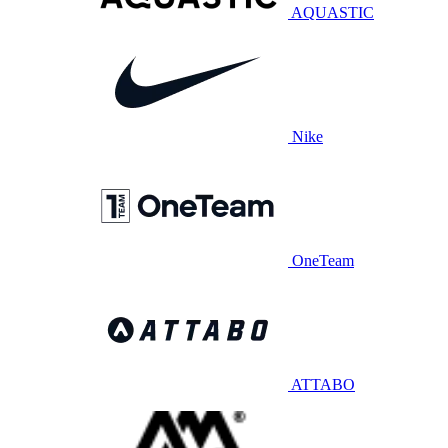
AQUASTIC
Nike
OneTeam
ATTABO