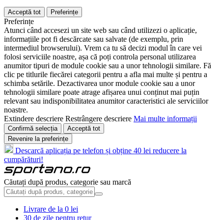
Acceptă tot
Preferințe
Preferințe
Atunci când accesezi un site web sau când utilizezi o aplicație,
informațiile pot fi descărcate sau salvate (de exemplu, prin
intermediul browserului). Vrem ca tu să decizi modul în care vei
folosi serviciile noastre, așa că poți controla personal utilizarea
anumitor tipuri de module cookie sau a unor tehnologii similare. Fă
clic pe titlurile fiecărei categorii pentru a afla mai multe și pentru a
schimba setările. Dezactivarea unor module cookie sau a unor
tehnologii similare poate atrage afișarea unui conținut mai puțin
relevant sau indisponibilitatea anumitor caracteristici ale serviciilor
noastre.
Extindere descriere
Restrângere descriere
Mai multe informații
Confirmă selecția
Acceptă tot
Revenire la preferințe
Descarcă aplicația pe telefon și obține 40 lei reducere la
cumpărături!
Căutați după produs, categorie sau marcă
Livrare de la 0 lei
30 de zile pentru retur