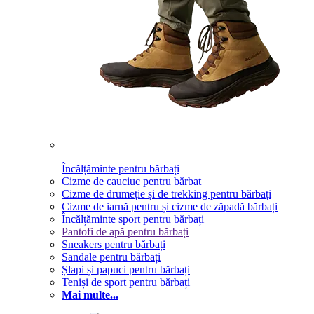
Încălțăminte pentru bărbați
Cizme de cauciuc pentru bărbat
Cizme de drumeție și de trekking pentru bărbați
Cizme de iarnă pentru și cizme de zăpadă bărbați
Încălțăminte sport pentru bărbați
Pantofi de apă pentru bărbați
Sneakers pentru bărbați
Sandale pentru bărbați
Șlapi și papuci pentru bărbați
Teniși de sport pentru bărbați
Mai multe...