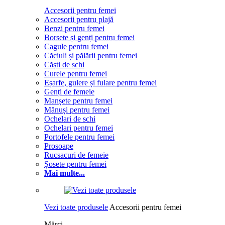
Accesorii pentru femei
Accesorii pentru plajă
Benzi pentru femei
Borsete și genți pentru femei
Cagule pentru femei
Căciuli și pălării pentru femei
Căști de schi
Curele pentru femei
Eșarfe, gulere și fulare pentru femei
Genți de femeie
Manșete pentru femei
Mănuși pentru femei
Ochelari de schi
Ochelari pentru femei
Portofele pentru femei
Prosoape
Rucsacuri de femeie
Șosete pentru femei
Mai multe...
Vezi toate produsele
Accesorii pentru femei
Mărci