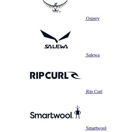
Osprey
Salewa
Rip Curl
Smartwool