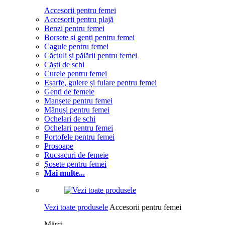
Accesorii pentru femei
Accesorii pentru plajă
Benzi pentru femei
Borsete și genți pentru femei
Cagule pentru femei
Căciuli și pălării pentru femei
Căști de schi
Curele pentru femei
Eșarfe, gulere și fulare pentru femei
Genți de femeie
Manșete pentru femei
Mănuși pentru femei
Ochelari de schi
Ochelari pentru femei
Portofele pentru femei
Prosoape
Rucsacuri de femeie
Șosete pentru femei
Mai multe...
Vezi toate produsele
Accesorii pentru femei
Mărci