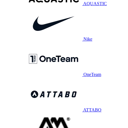
AQUASTIC
Nike
OneTeam
ATTABO