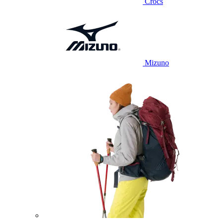
Crocs
Mizuno