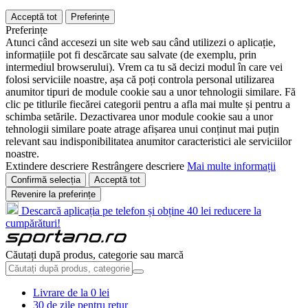
Acceptă tot
Preferințe
Preferințe
Atunci când accesezi un site web sau când utilizezi o aplicație,
informațiile pot fi descărcate sau salvate (de exemplu, prin
intermediul browserului). Vrem ca tu să decizi modul în care vei
folosi serviciile noastre, așa că poți controla personal utilizarea
anumitor tipuri de module cookie sau a unor tehnologii similare. Fă
clic pe titlurile fiecărei categorii pentru a afla mai multe și pentru a
schimba setările. Dezactivarea unor module cookie sau a unor
tehnologii similare poate atrage afișarea unui conținut mai puțin
relevant sau indisponibilitatea anumitor caracteristici ale serviciilor
noastre.
Extindere descriere
Restrângere descriere
Mai multe informații
Confirmă selecția
Acceptă tot
Revenire la preferințe
Descarcă aplicația pe telefon și obține 40 lei reducere la
cumpărături!
Căutați după produs, categorie sau marcă
Livrare de la 0 lei
30 de zile pentru retur