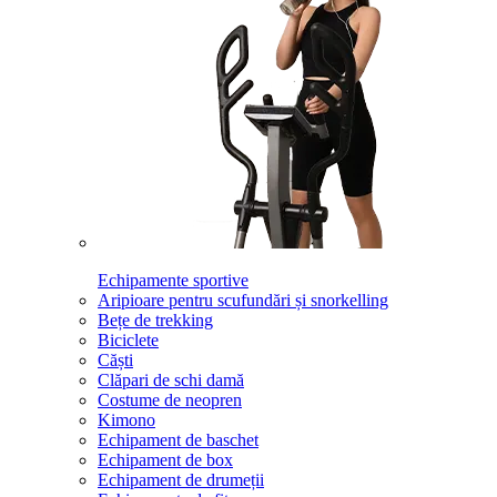
Echipamente sportive
Aripioare pentru scufundări și snorkelling
Bețe de trekking
Biciclete
Căști
Clăpari de schi damă
Costume de neopren
Kimono
Echipament de baschet
Echipament de box
Echipament de drumeții