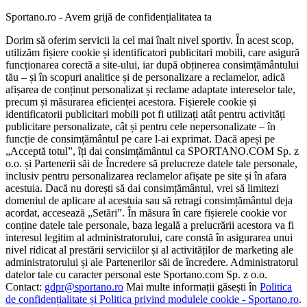
Sportano.ro - Avem grijă de confidențialitatea ta
Dorim să oferim servicii la cel mai înalt nivel sportiv. În acest scop,
utilizăm fișiere cookie și identificatori publicitari mobili, care asigură
funcționarea corectă a site-ului, iar după obținerea consimțământului
tău – și în scopuri analitice și de personalizare a reclamelor, adică
afișarea de conținut personalizat și reclame adaptate intereselor tale,
precum și măsurarea eficienței acestora. Fișierele cookie și
identificatorii publicitari mobili pot fi utilizați atât pentru activități
publicitare personalizate, cât și pentru cele nepersonalizate – în
funcție de consimțământul pe care l-ai exprimat. Dacă apeși pe
„Acceptă totul”, îți dai consimțământul ca SPORTANO.COM Sp. z
o.o. și Partenerii săi de Încredere să prelucreze datele tale personale,
inclusiv pentru personalizarea reclamelor afișate pe site și în afara
acestuia. Dacă nu dorești să dai consimțământul, vrei să limitezi
domeniul de aplicare al acestuia sau să retragi consimțământul deja
acordat, accesează „Setări”. În măsura în care fișierele cookie vor
conține datele tale personale, baza legală a prelucrării acestora va fi
interesul legitim al administratorului, care constă în asigurarea unui
nivel ridicat al prestării serviciilor și al activităților de marketing ale
administratorului și ale Partenerilor săi de încredere. Administratorul
datelor tale cu caracter personal este Sportano.com Sp. z o.o.
Contact:
gdpr@sportano.ro
Mai multe informații găsești în
Politica
de confidențialitate și Politica privind modulele cookie - Sportano.ro
.