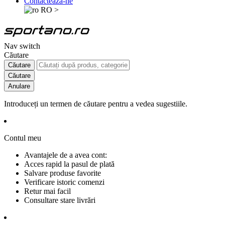
Contactează-ne
RO
>
Nav switch
Căutare
Căutare
Căutare
Anulare
Introduceți un termen de căutare pentru a vedea sugestiile.
Contul meu
Avantajele de a avea cont:
Acces rapid la pasul de plată
Salvare produse favorite
Verificare istoric comenzi
Retur mai facil
Consultare stare livrări