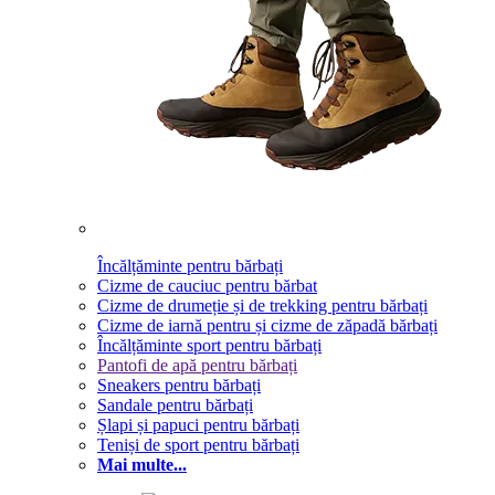
Încălțăminte pentru bărbați
Cizme de cauciuc pentru bărbat
Cizme de drumeție și de trekking pentru bărbați
Cizme de iarnă pentru și cizme de zăpadă bărbați
Încălțăminte sport pentru bărbați
Pantofi de apă pentru bărbați
Sneakers pentru bărbați
Sandale pentru bărbați
Șlapi și papuci pentru bărbați
Teniși de sport pentru bărbați
Mai multe...