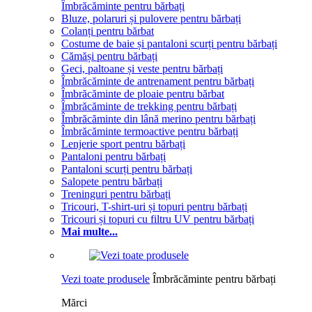
Îmbrăcăminte pentru bărbați
Bluze, polaruri și pulovere pentru bărbați
Colanți pentru bărbat
Costume de baie și pantaloni scurți pentru bărbați
Cămăși pentru bărbați
Geci, paltoane și veste pentru bărbați
Îmbrăcăminte de antrenament pentru bărbați
Îmbrăcăminte de ploaie pentru bărbat
Îmbrăcăminte de trekking pentru bărbați
Îmbrăcăminte din lână merino pentru bărbați
Îmbrăcăminte termoactive pentru bărbați
Lenjerie sport pentru bărbați
Pantaloni pentru bărbați
Pantaloni scurți pentru bărbați
Salopete pentru bărbați
Treninguri pentru bărbați
Tricouri, T-shirt-uri și topuri pentru bărbați
Tricouri și topuri cu filtru UV pentru bărbați
Mai multe...
Vezi toate produsele
Îmbrăcăminte pentru bărbați
Mărci