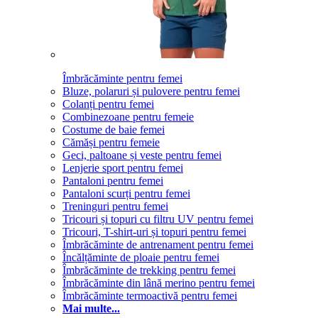
Îmbrăcăminte pentru femei
Bluze, polaruri și pulovere pentru femei
Colanți pentru femei
Combinezoane pentru femeie
Costume de baie femei
Cămăși pentru femeie
Geci, paltoane și veste pentru femei
Lenjerie sport pentru femei
Pantaloni pentru femei
Pantaloni scurți pentru femei
Treninguri pentru femei
Tricouri și topuri cu filtru UV pentru femei
Tricouri, T-shirt-uri și topuri pentru femei
Îmbrăcăminte de antrenament pentru femei
Încălțăminte de ploaie pentru femei
Îmbrăcăminte de trekking pentru femei
Îmbrăcăminte din lână merino pentru femei
Îmbrăcăminte termoactivă pentru femei
Mai multe...