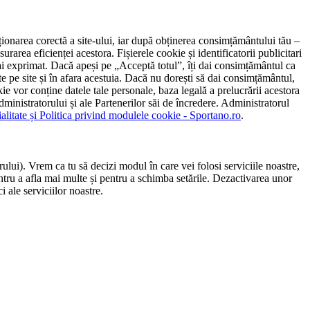
ncționarea corectă a site-ului, iar după obținerea consimțământului tău –
rarea eficienței acestora. Fișierele cookie și identificatorii publicitari
 l-ai exprimat. Dacă apeși pe „Acceptă totul”, îți dai consimțământul ca
 pe site și în afara acestuia. Dacă nu dorești să dai consimțământul,
ie vor conține datele tale personale, baza legală a prelucrării acestora
 administratorului și ale Partenerilor săi de încredere. Administratorul
ialitate și Politica privind modulele cookie - Sportano.ro
.
ului). Vrem ca tu să decizi modul în care vei folosi serviciile noastre,
entru a afla mai multe și pentru a schimba setările. Dezactivarea unor
 ale serviciilor noastre.