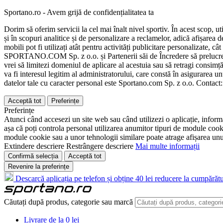
Sportano.ro - Avem grijă de confidențialitatea ta
Dorim să oferim servicii la cel mai înalt nivel sportiv. În acest scop, u
și în scopuri analitice și de personalizare a reclamelor, adică afișarea d
mobili pot fi utilizați atât pentru activități publicitare personalizate,
SPORTANO.COM Sp. z o.o. și Partenerii săi de Încredere să prelucreze d
vrei să limitezi domeniul de aplicare al acestuia sau să retragi consimț
va fi interesul legitim al administratorului, care constă în asigurarea unu
datelor tale cu caracter personal este Sportano.com Sp. z o.o. Contact
Acceptă tot
Preferințe
Preferințe
Atunci când accesezi un site web sau când utilizezi o aplicație, informa
așa că poți controla personal utilizarea anumitor tipuri de module cooki
module cookie sau a unor tehnologii similare poate atrage afișarea unui 
Extindere descriere
Restrângere descriere
Mai multe informații
Confirmă selecția
Acceptă tot
Revenire la preferințe
Descarcă aplicația pe telefon și obține 40 lei reducere la cumpărătu
Căutați după produs, categorie sau marcă
Livrare de la 0 lei