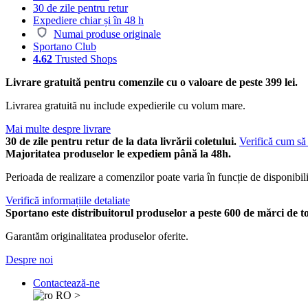
30 de zile pentru retur
Expediere chiar și în 48 h
Numai produse originale
Sportano Club
4.62
Trusted Shops
Livrare gratuită pentru comenzile cu o valoare de peste 399 lei.
Livrarea gratuită nu include expedierile cu volum mare.
Mai multe despre livrare
30 de zile pentru retur de la data livrării coletului.
Verifică cum să 
Majoritatea produselor le expediem până la 48h.
Perioada de realizare a comenzilor poate varia în funcție de disponibili
Verifică informațiile detaliate
Sportano este distribuitorul produselor a peste 600 de mărci de t
Garantăm originalitatea produselor oferite.
Despre noi
Contactează-ne
RO
>