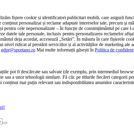
tilizăm fișiere cookie și identificatori publicitari mobili, care asigură fu
e conținut personalizat și reclame adaptate intereselor tale, precum și măsu
 cât și pentru cele nepersonalizate – în funcție de consimțământul pe care
atele tale personale, inclusiv pentru personalizarea reclamelor afișate
ământul deja acordat, accesează „Setări”. În măsura în care fișierele cook
i nivel ridicat al prestării serviciilor și al activităților de marketing ale
:
gdpr@sportano.ro
Mai multe informații găsești în
Politica de confidenț
țiile pot fi descărcate sau salvate (de exemplu, prin intermediul browser
e sau a unor tehnologii similare. Fă clic pe titlurile fiecărei categorii p
conținut mai puțin relevant sau indisponibilitatea anumitor caracteristici
ri!