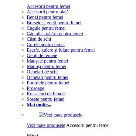
Accesorii pentru femei
Accesorii pentru plajă
Benzi pentru femei
Borsete și genți pentru femei
Cagule pentru femei
Căciuli și pălării pentru femei
Căști de schi
Curele pentru femei
Eșarfe, gulere și fulare pentru femei
Genți de femeie
Manșete pentru femei
Mănuși pentru femei
Ochelari de schi
Ochelari pentru femei
Portofele pentru femei
Prosoape
Rucsacuri de femeie
Șosete pentru femei
Mai multe...
Vezi toate produsele
Accesorii pentru femei
Mărci