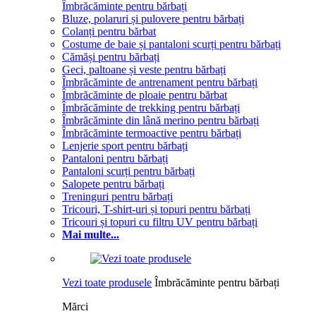
Îmbrăcăminte pentru bărbați
Bluze, polaruri și pulovere pentru bărbați
Colanți pentru bărbat
Costume de baie și pantaloni scurți pentru bărbați
Cămăși pentru bărbați
Geci, paltoane și veste pentru bărbați
Îmbrăcăminte de antrenament pentru bărbați
Îmbrăcăminte de ploaie pentru bărbat
Îmbrăcăminte de trekking pentru bărbați
Îmbrăcăminte din lână merino pentru bărbați
Îmbrăcăminte termoactive pentru bărbați
Lenjerie sport pentru bărbați
Pantaloni pentru bărbați
Pantaloni scurți pentru bărbați
Salopete pentru bărbați
Treninguri pentru bărbați
Tricouri, T-shirt-uri și topuri pentru bărbați
Tricouri și topuri cu filtru UV pentru bărbați
Mai multe...
Vezi toate produsele
Îmbrăcăminte pentru bărbați
Mărci