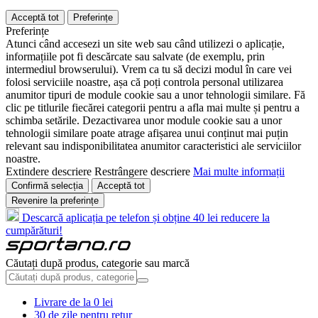
Acceptă tot
Preferințe
Preferințe
Atunci când accesezi un site web sau când utilizezi o aplicație,
informațiile pot fi descărcate sau salvate (de exemplu, prin
intermediul browserului). Vrem ca tu să decizi modul în care vei
folosi serviciile noastre, așa că poți controla personal utilizarea
anumitor tipuri de module cookie sau a unor tehnologii similare. Fă
clic pe titlurile fiecărei categorii pentru a afla mai multe și pentru a
schimba setările. Dezactivarea unor module cookie sau a unor
tehnologii similare poate atrage afișarea unui conținut mai puțin
relevant sau indisponibilitatea anumitor caracteristici ale serviciilor
noastre.
Extindere descriere
Restrângere descriere
Mai multe informații
Confirmă selecția
Acceptă tot
Revenire la preferințe
Descarcă aplicația pe telefon și obține 40 lei reducere la
cumpărături!
Căutați după produs, categorie sau marcă
Livrare de la 0 lei
30 de zile pentru retur