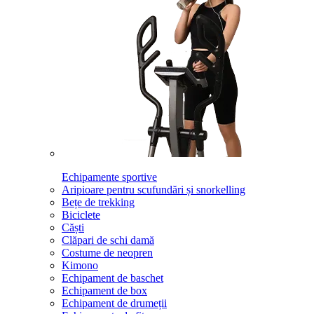
Echipamente sportive
Aripioare pentru scufundări și snorkelling
Bețe de trekking
Biciclete
Căști
Clăpari de schi damă
Costume de neopren
Kimono
Echipament de baschet
Echipament de box
Echipament de drumeții