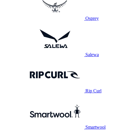
Osprey
Salewa
Rip Curl
Smartwool