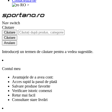
Contactează-ne
RO
>
Nav switch
Căutare
Căutare
Căutare
Anulare
Introduceți un termen de căutare pentru a vedea sugestiile.
Contul meu
Avantajele de a avea cont:
Acces rapid la pasul de plată
Salvare produse favorite
Verificare istoric comenzi
Retur mai facil
Consultare stare livrări