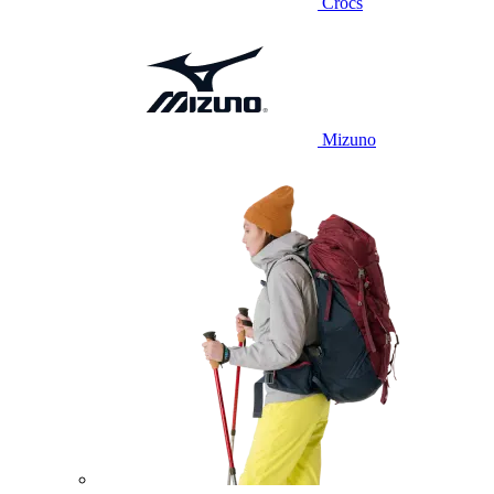
Crocs
Mizuno