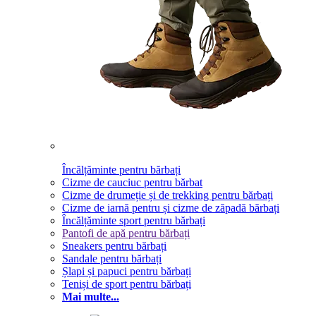
Încălțăminte pentru bărbați
Cizme de cauciuc pentru bărbat
Cizme de drumeție și de trekking pentru bărbați
Cizme de iarnă pentru și cizme de zăpadă bărbați
Încălțăminte sport pentru bărbați
Pantofi de apă pentru bărbați
Sneakers pentru bărbați
Sandale pentru bărbați
Șlapi și papuci pentru bărbați
Teniși de sport pentru bărbați
Mai multe...