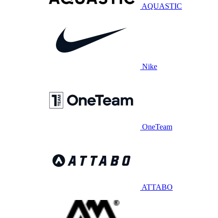
AQUASTIC
Nike
OneTeam
ATTABO