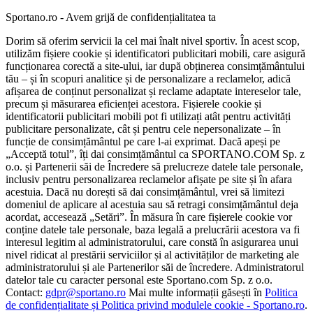
Sportano.ro - Avem grijă de confidențialitatea ta
Dorim să oferim servicii la cel mai înalt nivel sportiv. În acest scop,
utilizăm fișiere cookie și identificatori publicitari mobili, care asigură
funcționarea corectă a site-ului, iar după obținerea consimțământului
tău – și în scopuri analitice și de personalizare a reclamelor, adică
afișarea de conținut personalizat și reclame adaptate intereselor tale,
precum și măsurarea eficienței acestora. Fișierele cookie și
identificatorii publicitari mobili pot fi utilizați atât pentru activități
publicitare personalizate, cât și pentru cele nepersonalizate – în
funcție de consimțământul pe care l-ai exprimat. Dacă apeși pe
„Acceptă totul”, îți dai consimțământul ca SPORTANO.COM Sp. z
o.o. și Partenerii săi de Încredere să prelucreze datele tale personale,
inclusiv pentru personalizarea reclamelor afișate pe site și în afara
acestuia. Dacă nu dorești să dai consimțământul, vrei să limitezi
domeniul de aplicare al acestuia sau să retragi consimțământul deja
acordat, accesează „Setări”. În măsura în care fișierele cookie vor
conține datele tale personale, baza legală a prelucrării acestora va fi
interesul legitim al administratorului, care constă în asigurarea unui
nivel ridicat al prestării serviciilor și al activităților de marketing ale
administratorului și ale Partenerilor săi de încredere. Administratorul
datelor tale cu caracter personal este Sportano.com Sp. z o.o.
Contact:
gdpr@sportano.ro
Mai multe informații găsești în
Politica
de confidențialitate și Politica privind modulele cookie - Sportano.ro
.