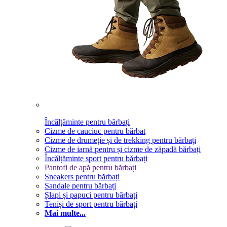
Încălțăminte pentru bărbați
Cizme de cauciuc pentru bărbat
Cizme de drumeție și de trekking pentru bărbați
Cizme de iarnă pentru și cizme de zăpadă bărbați
Încălțăminte sport pentru bărbați
Pantofi de apă pentru bărbați
Sneakers pentru bărbați
Sandale pentru bărbați
Șlapi și papuci pentru bărbați
Teniși de sport pentru bărbați
Mai multe...