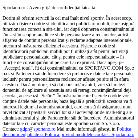
Sportano.ro - Avem grijă de confidențialitatea ta
Dorim să oferim servicii la cel mai înalt nivel sportiv. În acest scop,
utilizăm fișiere cookie și identificatori publicitari mobili, care asigură
funcționarea corectă a site-ului, iar după obținerea consimțământului
tău – și în scopuri analitice și de personalizare a reclamelor, adică
afișarea de conținut personalizat și reclame adaptate intereselor tale,
precum și măsurarea eficienței acestora. Fișierele cookie și
identificatorii publicitari mobili pot fi utilizați atât pentru activități
publicitare personalizate, cât și pentru cele nepersonalizate – în
funcție de consimțământul pe care l-ai exprimat. Dacă apeși pe
„Acceptă totul”, îți dai consimțământul ca SPORTANO.COM Sp. z
o.o. și Partenerii săi de Încredere să prelucreze datele tale personale,
inclusiv pentru personalizarea reclamelor afișate pe site și în afara
acestuia. Dacă nu dorești să dai consimțământul, vrei să limitezi
domeniul de aplicare al acestuia sau să retragi consimțământul deja
acordat, accesează „Setări”. În măsura în care fișierele cookie vor
conține datele tale personale, baza legală a prelucrării acestora va fi
interesul legitim al administratorului, care constă în asigurarea unui
nivel ridicat al prestării serviciilor și al activităților de marketing ale
administratorului și ale Partenerilor săi de încredere. Administratorul
datelor tale cu caracter personal este Sportano.com Sp. z o.o.
Contact:
gdpr@sportano.ro
Mai multe informații găsești în
Politica
de confidențialitate și Politica privind modulele cookie - Sportano.ro
.