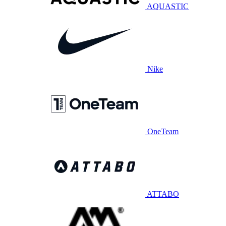
AQUASTIC
Nike
OneTeam
ATTABO