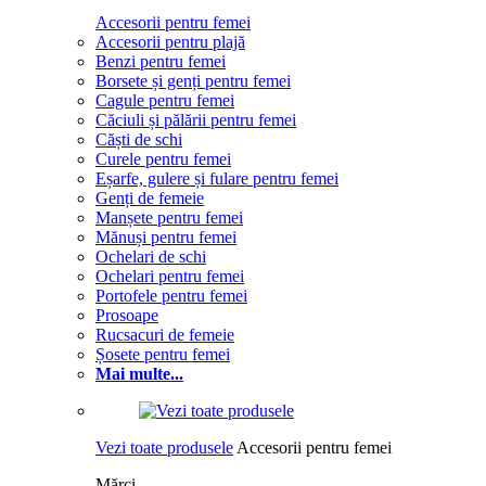
Accesorii pentru femei
Accesorii pentru plajă
Benzi pentru femei
Borsete și genți pentru femei
Cagule pentru femei
Căciuli și pălării pentru femei
Căști de schi
Curele pentru femei
Eșarfe, gulere și fulare pentru femei
Genți de femeie
Manșete pentru femei
Mănuși pentru femei
Ochelari de schi
Ochelari pentru femei
Portofele pentru femei
Prosoape
Rucsacuri de femeie
Șosete pentru femei
Mai multe...
Vezi toate produsele
Accesorii pentru femei
Mărci