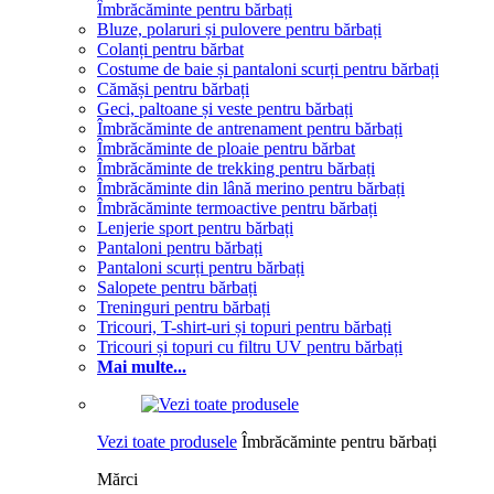
Îmbrăcăminte pentru bărbați
Bluze, polaruri și pulovere pentru bărbați
Colanți pentru bărbat
Costume de baie și pantaloni scurți pentru bărbați
Cămăși pentru bărbați
Geci, paltoane și veste pentru bărbați
Îmbrăcăminte de antrenament pentru bărbați
Îmbrăcăminte de ploaie pentru bărbat
Îmbrăcăminte de trekking pentru bărbați
Îmbrăcăminte din lână merino pentru bărbați
Îmbrăcăminte termoactive pentru bărbați
Lenjerie sport pentru bărbați
Pantaloni pentru bărbați
Pantaloni scurți pentru bărbați
Salopete pentru bărbați
Treninguri pentru bărbați
Tricouri, T-shirt-uri și topuri pentru bărbați
Tricouri și topuri cu filtru UV pentru bărbați
Mai multe...
Vezi toate produsele
Îmbrăcăminte pentru bărbați
Mărci