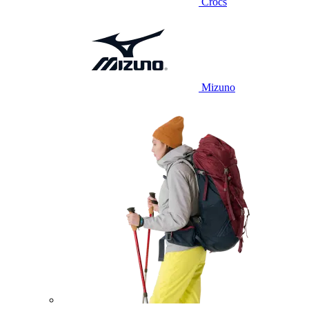
Crocs
Mizuno