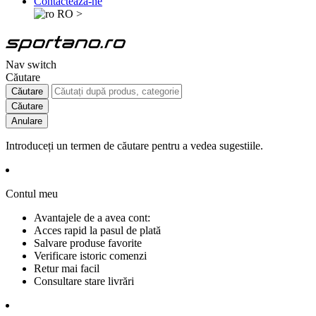
Contactează-ne
RO
>
Nav switch
Căutare
Căutare
Căutare
Anulare
Introduceți un termen de căutare pentru a vedea sugestiile.
Contul meu
Avantajele de a avea cont:
Acces rapid la pasul de plată
Salvare produse favorite
Verificare istoric comenzi
Retur mai facil
Consultare stare livrări