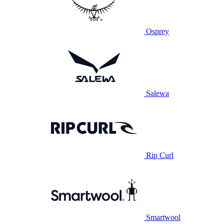
Osprey
Salewa
Rip Curl
Smartwool