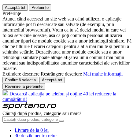
Acceptă tot
Preferințe
Preferințe
Atunci când accesezi un site web sau când utilizezi o aplicație,
informațiile pot fi descărcate sau salvate (de exemplu, prin
intermediul browserului). Vrem ca tu să decizi modul în care vei
folosi serviciile noastre, așa că poți controla personal utilizarea
anumitor tipuri de module cookie sau a unor tehnologii similare. Fă
clic pe titlurile fiecărei categorii pentru a afla mai multe și pentru a
schimba setările. Dezactivarea unor module cookie sau a unor
tehnologii similare poate atrage afișarea unui conținut mai puțin
relevant sau indisponibilitatea anumitor caracteristici ale serviciilor
noastre.
Extindere descriere
Restrângere descriere
Mai multe informații
Confirmă selecția
Acceptă tot
Revenire la preferințe
Descarcă aplicația pe telefon și obține 40 lei reducere la
cumpărături!
Căutați după produs, categorie sau marcă
Livrare de la 0 lei
30 de zile pentru retur