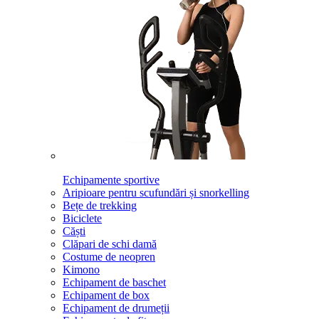
Echipamente sportive
Aripioare pentru scufundări și snorkelling
Bețe de trekking
Biciclete
Căști
Clăpari de schi damă
Costume de neopren
Kimono
Echipament de baschet
Echipament de box
Echipament de drumeții