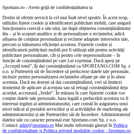
Sportano.ro - Avem grijă de confidențialitatea ta
Dorim să oferim servicii la cel mai înalt nivel sportiv. În acest scop,
utilizăm fișiere cookie și identificatori publicitari mobili, care asigură
funcționarea corectă a site-ului, iar după obținerea consimțământului
tău – și în scopuri analitice și de personalizare a reclamelor, adică
afișarea de conținut personalizat și reclame adaptate intereselor tale,
precum și măsurarea eficienței acestora. Fișierele cookie și
identificatorii publicitari mobili pot fi utilizați atât pentru activități
publicitare personalizate, cât și pentru cele nepersonalizate – în
funcție de consimțământul pe care l-ai exprimat. Dacă apeși pe
„Acceptă totul”, îți dai consimțământul ca SPORTANO.COM Sp. z
o.o. și Partenerii săi de Încredere să prelucreze datele tale personale,
inclusiv pentru personalizarea reclamelor afișate pe site și în afara
acestuia. Dacă nu dorești să dai consimțământul, vrei să limitezi
domeniul de aplicare al acestuia sau să retragi consimțământul deja
acordat, accesează „Setări”. În măsura în care fișierele cookie vor
conține datele tale personale, baza legală a prelucrării acestora va fi
interesul legitim al administratorului, care constă în asigurarea unui
nivel ridicat al prestării serviciilor și al activităților de marketing ale
administratorului și ale Partenerilor săi de încredere. Administratorul
datelor tale cu caracter personal este Sportano.com Sp. z o.o.
Contact:
gdpr@sportano.ro
Mai multe informații găsești în
Politica
de confidențialitate și Politica privind modulele cookie - Sportano.ro
.