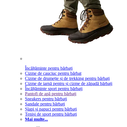
Încălțăminte pentru bărbați
Cizme de cauciuc pentru bărbat
Cizme de drumeție și de trekking pentru bărbați
Cizme de iarnă pentru și cizme de zăpadă bărbați
Încălțăminte sport pentru bărbați
Pantofi de apă pentru bărbați
Sneakers pentru bărbați
Sandale pentru bărbați
Șlapi și papuci pentru bărbați
Teniși de sport pentru bărbați
Mai multe...