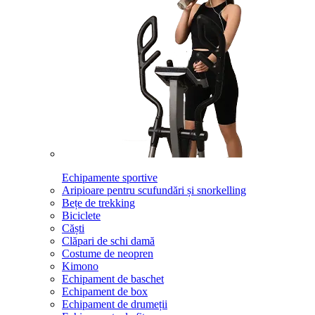
Echipamente sportive
Aripioare pentru scufundări și snorkelling
Bețe de trekking
Biciclete
Căști
Clăpari de schi damă
Costume de neopren
Kimono
Echipament de baschet
Echipament de box
Echipament de drumeții