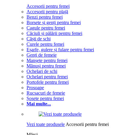
Accesorii pentru femei
Accesorii pentru plajă
Benzi pentru femei
Borsete și genți pentru femei
Cagule pentru femei
Căciuli și pălării pentru femei
Căști de schi
Curele pentru femei
Eșarfe, gulere și fulare pentru femei
Genți de femeie
Manșete pentru femei
Mănuși pentru femei
Ochelari de schi
Ochelari pentru femei
Portofele pentru femei
Prosoape
Rucsacuri de femeie
Șosete pentru femei
Mai multe...
Vezi toate produsele
Accesorii pentru femei
Mărci