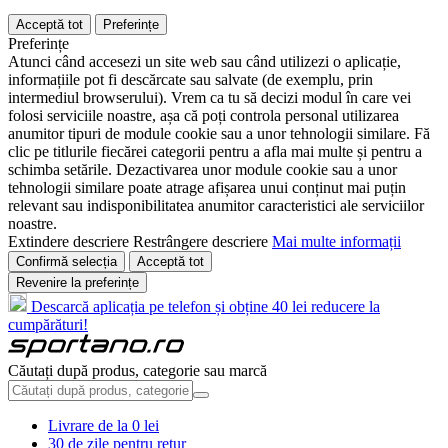
Acceptă tot
Preferințe
Preferințe
Atunci când accesezi un site web sau când utilizezi o aplicație,
informațiile pot fi descărcate sau salvate (de exemplu, prin
intermediul browserului). Vrem ca tu să decizi modul în care vei
folosi serviciile noastre, așa că poți controla personal utilizarea
anumitor tipuri de module cookie sau a unor tehnologii similare. Fă
clic pe titlurile fiecărei categorii pentru a afla mai multe și pentru a
schimba setările. Dezactivarea unor module cookie sau a unor
tehnologii similare poate atrage afișarea unui conținut mai puțin
relevant sau indisponibilitatea anumitor caracteristici ale serviciilor
noastre.
Extindere descriere
Restrângere descriere
Mai multe informații
Confirmă selecția
Acceptă tot
Revenire la preferințe
Descarcă aplicația pe telefon și obține 40 lei reducere la
cumpărături!
Căutați după produs, categorie sau marcă
Livrare de la 0 lei
30 de zile pentru retur