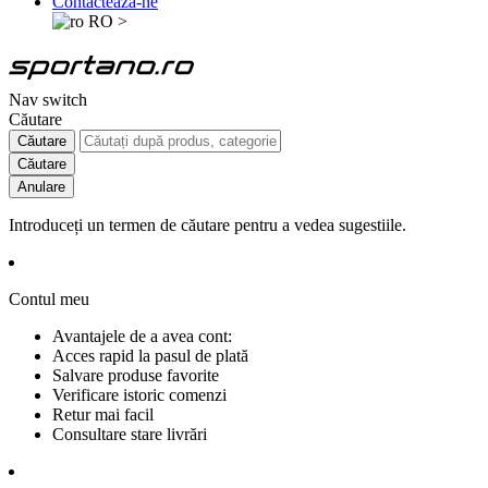
Contactează-ne
RO
>
Nav switch
Căutare
Căutare
Căutare
Anulare
Introduceți un termen de căutare pentru a vedea sugestiile.
Contul meu
Avantajele de a avea cont:
Acces rapid la pasul de plată
Salvare produse favorite
Verificare istoric comenzi
Retur mai facil
Consultare stare livrări