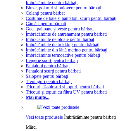
Îmbrăcăminte pentru bărbați
Bluze, polaruri și pulovere pentru bărbați
Colanți pentru bărbat
Costume de baie și pantaloni scurți pentru bărbați
Cămăși pentru bărbați
Geci, paltoane și veste pentru bărbați
Îmbrăcăminte de antrenament pentru bărbați
Îmbrăcăminte de ploaie pentru bărbat
Îmbrăcăminte de trekking pentru bărbați
Îmbrăcăminte din lână merino pentru bărbați
Îmbrăcăminte termoactive pentru bărbați
Lenjerie sport pentru bărbați
Pantaloni pentru bărbați
Pantaloni scurți pentru bărbați
Salopete pentru bărbați
Treninguri pentru bărbați
Tricouri, T-shirt-uri și topuri pentru bărbați
Tricouri și topuri cu filtru UV pentru bărbați
Mai multe...
Vezi toate produsele
Îmbrăcăminte pentru bărbați
Mărci