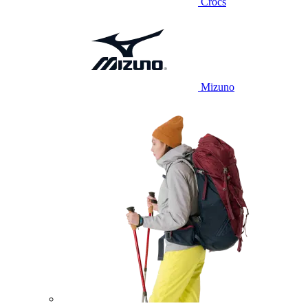
Crocs
Mizuno