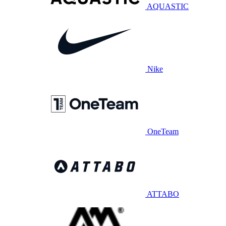
AQUASTIC
Nike
OneTeam
ATTABO