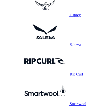
Osprey
Salewa
Rip Curl
Smartwool