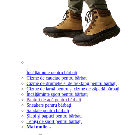
Încălțăminte pentru bărbați
Cizme de cauciuc pentru bărbat
Cizme de drumeție și de trekking pentru bărbați
Cizme de iarnă pentru și cizme de zăpadă bărbați
Încălțăminte sport pentru bărbați
Pantofi de apă pentru bărbați
Sneakers pentru bărbați
Sandale pentru bărbați
Șlapi și papuci pentru bărbați
Teniși de sport pentru bărbați
Mai multe...