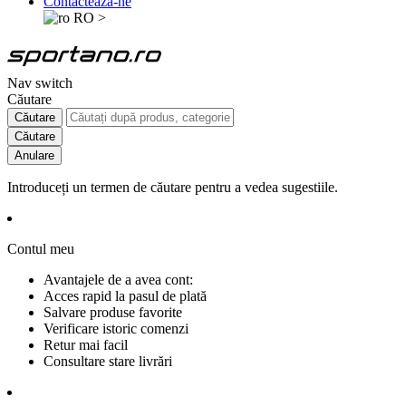
Contactează-ne
RO
>
Nav switch
Căutare
Căutare
Căutare
Anulare
Introduceți un termen de căutare pentru a vedea sugestiile.
Contul meu
Avantajele de a avea cont:
Acces rapid la pasul de plată
Salvare produse favorite
Verificare istoric comenzi
Retur mai facil
Consultare stare livrări