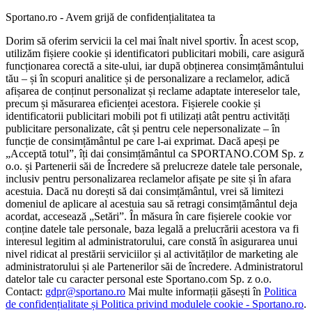
Sportano.ro - Avem grijă de confidențialitatea ta
Dorim să oferim servicii la cel mai înalt nivel sportiv. În acest scop,
utilizăm fișiere cookie și identificatori publicitari mobili, care asigură
funcționarea corectă a site-ului, iar după obținerea consimțământului
tău – și în scopuri analitice și de personalizare a reclamelor, adică
afișarea de conținut personalizat și reclame adaptate intereselor tale,
precum și măsurarea eficienței acestora. Fișierele cookie și
identificatorii publicitari mobili pot fi utilizați atât pentru activități
publicitare personalizate, cât și pentru cele nepersonalizate – în
funcție de consimțământul pe care l-ai exprimat. Dacă apeși pe
„Acceptă totul”, îți dai consimțământul ca SPORTANO.COM Sp. z
o.o. și Partenerii săi de Încredere să prelucreze datele tale personale,
inclusiv pentru personalizarea reclamelor afișate pe site și în afara
acestuia. Dacă nu dorești să dai consimțământul, vrei să limitezi
domeniul de aplicare al acestuia sau să retragi consimțământul deja
acordat, accesează „Setări”. În măsura în care fișierele cookie vor
conține datele tale personale, baza legală a prelucrării acestora va fi
interesul legitim al administratorului, care constă în asigurarea unui
nivel ridicat al prestării serviciilor și al activităților de marketing ale
administratorului și ale Partenerilor săi de încredere. Administratorul
datelor tale cu caracter personal este Sportano.com Sp. z o.o.
Contact:
gdpr@sportano.ro
Mai multe informații găsești în
Politica
de confidențialitate și Politica privind modulele cookie - Sportano.ro
.