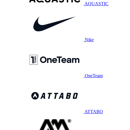
AQUASTIC
Nike
OneTeam
ATTABO