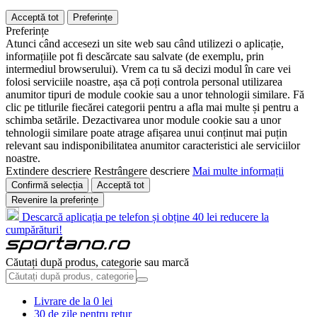
Acceptă tot
Preferințe
Preferințe
Atunci când accesezi un site web sau când utilizezi o aplicație,
informațiile pot fi descărcate sau salvate (de exemplu, prin
intermediul browserului). Vrem ca tu să decizi modul în care vei
folosi serviciile noastre, așa că poți controla personal utilizarea
anumitor tipuri de module cookie sau a unor tehnologii similare. Fă
clic pe titlurile fiecărei categorii pentru a afla mai multe și pentru a
schimba setările. Dezactivarea unor module cookie sau a unor
tehnologii similare poate atrage afișarea unui conținut mai puțin
relevant sau indisponibilitatea anumitor caracteristici ale serviciilor
noastre.
Extindere descriere
Restrângere descriere
Mai multe informații
Confirmă selecția
Acceptă tot
Revenire la preferințe
Descarcă aplicația pe telefon și obține 40 lei reducere la
cumpărături!
Căutați după produs, categorie sau marcă
Livrare de la 0 lei
30 de zile pentru retur