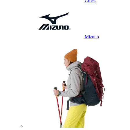
Crocs
Mizuno