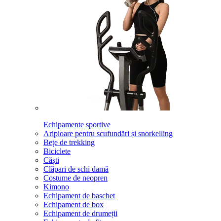
Echipamente sportive
Aripioare pentru scufundări și snorkelling
Bețe de trekking
Biciclete
Căști
Clăpari de schi damă
Costume de neopren
Kimono
Echipament de baschet
Echipament de box
Echipament de drumeții