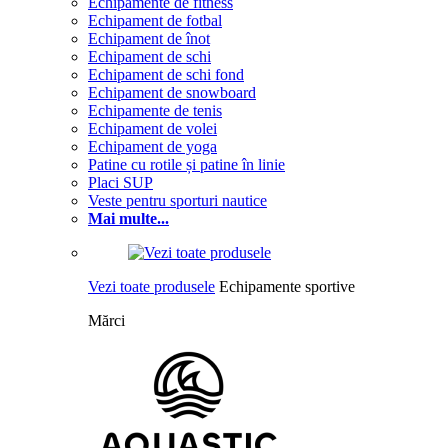
Echipamente de fitness
Echipament de fotbal
Echipament de înot
Echipament de schi
Echipament de schi fond
Echipament de snowboard
Echipamente de tenis
Echipament de volei
Echipament de yoga
Patine cu rotile și patine în linie
Placi SUP
Veste pentru sporturi nautice
Mai multe...
Vezi toate produsele
Echipamente sportive
Mărci