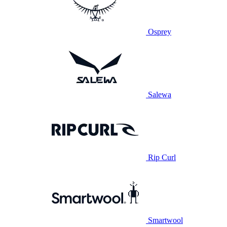
Osprey
Salewa
Rip Curl
Smartwool