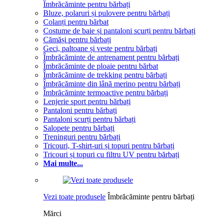
Îmbrăcăminte pentru bărbați
Bluze, polaruri și pulovere pentru bărbați
Colanți pentru bărbat
Costume de baie și pantaloni scurți pentru bărbați
Cămăși pentru bărbați
Geci, paltoane și veste pentru bărbați
Îmbrăcăminte de antrenament pentru bărbați
Îmbrăcăminte de ploaie pentru bărbat
Îmbrăcăminte de trekking pentru bărbați
Îmbrăcăminte din lână merino pentru bărbați
Îmbrăcăminte termoactive pentru bărbați
Lenjerie sport pentru bărbați
Pantaloni pentru bărbați
Pantaloni scurți pentru bărbați
Salopete pentru bărbați
Treninguri pentru bărbați
Tricouri, T-shirt-uri și topuri pentru bărbați
Tricouri și topuri cu filtru UV pentru bărbați
Mai multe...
Vezi toate produsele
Îmbrăcăminte pentru bărbați
Mărci