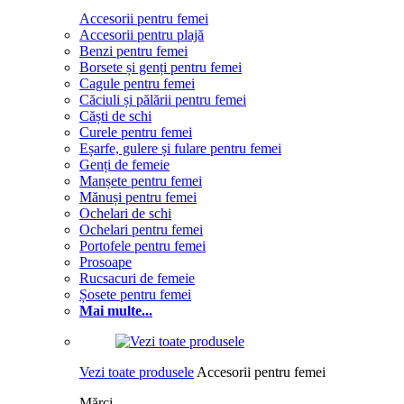
Accesorii pentru femei
Accesorii pentru plajă
Benzi pentru femei
Borsete și genți pentru femei
Cagule pentru femei
Căciuli și pălării pentru femei
Căști de schi
Curele pentru femei
Eșarfe, gulere și fulare pentru femei
Genți de femeie
Manșete pentru femei
Mănuși pentru femei
Ochelari de schi
Ochelari pentru femei
Portofele pentru femei
Prosoape
Rucsacuri de femeie
Șosete pentru femei
Mai multe...
Vezi toate produsele
Accesorii pentru femei
Mărci