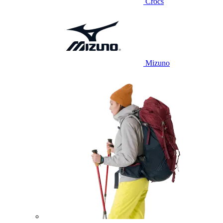
Crocs
Mizuno