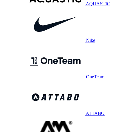
AQUASTIC
Nike
OneTeam
ATTABO