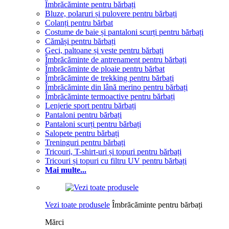
Îmbrăcăminte pentru bărbați
Bluze, polaruri și pulovere pentru bărbați
Colanți pentru bărbat
Costume de baie și pantaloni scurți pentru bărbați
Cămăși pentru bărbați
Geci, paltoane și veste pentru bărbați
Îmbrăcăminte de antrenament pentru bărbați
Îmbrăcăminte de ploaie pentru bărbat
Îmbrăcăminte de trekking pentru bărbați
Îmbrăcăminte din lână merino pentru bărbați
Îmbrăcăminte termoactive pentru bărbați
Lenjerie sport pentru bărbați
Pantaloni pentru bărbați
Pantaloni scurți pentru bărbați
Salopete pentru bărbați
Treninguri pentru bărbați
Tricouri, T-shirt-uri și topuri pentru bărbați
Tricouri și topuri cu filtru UV pentru bărbați
Mai multe...
Vezi toate produsele
Îmbrăcăminte pentru bărbați
Mărci