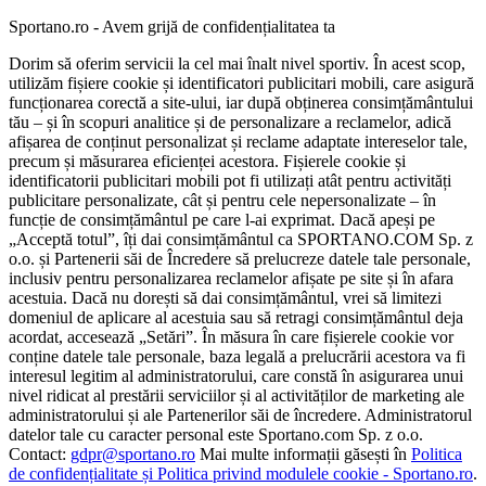
Sportano.ro - Avem grijă de confidențialitatea ta
Dorim să oferim servicii la cel mai înalt nivel sportiv. În acest scop,
utilizăm fișiere cookie și identificatori publicitari mobili, care asigură
funcționarea corectă a site-ului, iar după obținerea consimțământului
tău – și în scopuri analitice și de personalizare a reclamelor, adică
afișarea de conținut personalizat și reclame adaptate intereselor tale,
precum și măsurarea eficienței acestora. Fișierele cookie și
identificatorii publicitari mobili pot fi utilizați atât pentru activități
publicitare personalizate, cât și pentru cele nepersonalizate – în
funcție de consimțământul pe care l-ai exprimat. Dacă apeși pe
„Acceptă totul”, îți dai consimțământul ca SPORTANO.COM Sp. z
o.o. și Partenerii săi de Încredere să prelucreze datele tale personale,
inclusiv pentru personalizarea reclamelor afișate pe site și în afara
acestuia. Dacă nu dorești să dai consimțământul, vrei să limitezi
domeniul de aplicare al acestuia sau să retragi consimțământul deja
acordat, accesează „Setări”. În măsura în care fișierele cookie vor
conține datele tale personale, baza legală a prelucrării acestora va fi
interesul legitim al administratorului, care constă în asigurarea unui
nivel ridicat al prestării serviciilor și al activităților de marketing ale
administratorului și ale Partenerilor săi de încredere. Administratorul
datelor tale cu caracter personal este Sportano.com Sp. z o.o.
Contact:
gdpr@sportano.ro
Mai multe informații găsești în
Politica
de confidențialitate și Politica privind modulele cookie - Sportano.ro
.