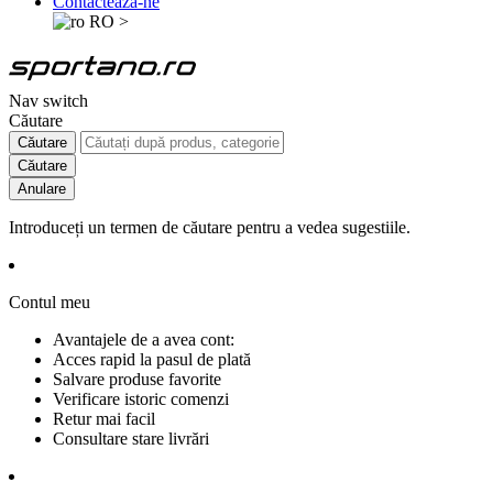
Contactează-ne
RO
>
Nav switch
Căutare
Căutare
Căutare
Anulare
Introduceți un termen de căutare pentru a vedea sugestiile.
Contul meu
Avantajele de a avea cont:
Acces rapid la pasul de plată
Salvare produse favorite
Verificare istoric comenzi
Retur mai facil
Consultare stare livrări