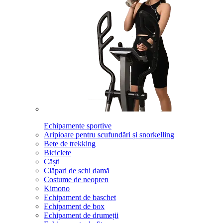
Echipamente sportive
Aripioare pentru scufundări și snorkelling
Bețe de trekking
Biciclete
Căști
Clăpari de schi damă
Costume de neopren
Kimono
Echipament de baschet
Echipament de box
Echipament de drumeții