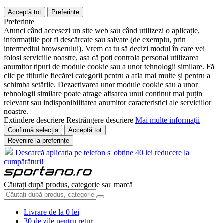
Acceptă tot
Preferințe
Preferințe
Atunci când accesezi un site web sau când utilizezi o aplicație,
informațiile pot fi descărcate sau salvate (de exemplu, prin
intermediul browserului). Vrem ca tu să decizi modul în care vei
folosi serviciile noastre, așa că poți controla personal utilizarea
anumitor tipuri de module cookie sau a unor tehnologii similare. Fă
clic pe titlurile fiecărei categorii pentru a afla mai multe și pentru a
schimba setările. Dezactivarea unor module cookie sau a unor
tehnologii similare poate atrage afișarea unui conținut mai puțin
relevant sau indisponibilitatea anumitor caracteristici ale serviciilor
noastre.
Extindere descriere
Restrângere descriere
Mai multe informații
Confirmă selecția
Acceptă tot
Revenire la preferințe
Descarcă aplicația pe telefon și obține 40 lei reducere la
cumpărături!
Căutați după produs, categorie sau marcă
Livrare de la 0 lei
30 de zile pentru retur