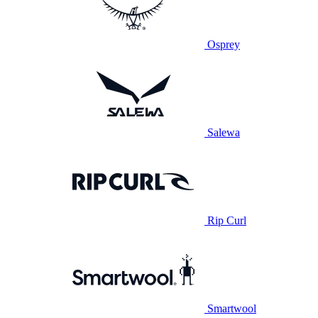
Osprey
Salewa
Rip Curl
Smartwool