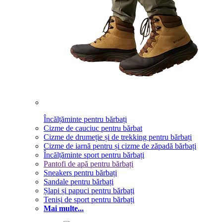
Încălțăminte pentru bărbați
Cizme de cauciuc pentru bărbat
Cizme de drumeție și de trekking pentru bărbați
Cizme de iarnă pentru și cizme de zăpadă bărbați
Încălțăminte sport pentru bărbați
Pantofi de apă pentru bărbați
Sneakers pentru bărbați
Sandale pentru bărbați
Șlapi și papuci pentru bărbați
Teniși de sport pentru bărbați
Mai multe...