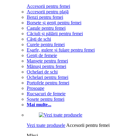
Accesorii pentru femei
Accesorii pentru plajă
Benzi pentru femei
Borsete și genți pentru femei
Cagule pentru femei
Căciuli și pălării pentru femei
Căști de schi
Curele pentru femei
Eșarfe, gulere și fulare pentru femei
Genți de femeie
Manșete pentru femei
Mănuși pentru femei
Ochelari de schi
Ochelari pentru femei
Portofele pentru femei
Prosoape
Rucsacuri de femeie
Șosete pentru femei
Mai multe...
Vezi toate produsele
Accesorii pentru femei
Mărci