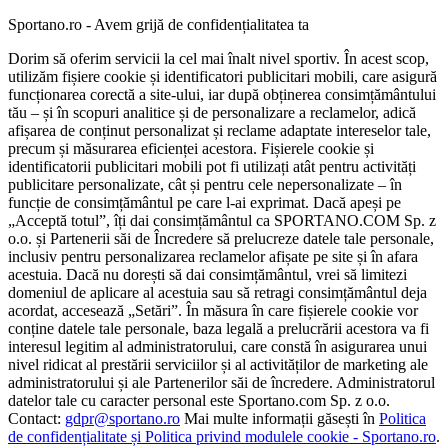
Sportano.ro - Avem grijă de confidențialitatea ta
Dorim să oferim servicii la cel mai înalt nivel sportiv. În acest scop,
utilizăm fișiere cookie și identificatori publicitari mobili, care asigură
funcționarea corectă a site-ului, iar după obținerea consimțământului
tău – și în scopuri analitice și de personalizare a reclamelor, adică
afișarea de conținut personalizat și reclame adaptate intereselor tale,
precum și măsurarea eficienței acestora. Fișierele cookie și
identificatorii publicitari mobili pot fi utilizați atât pentru activități
publicitare personalizate, cât și pentru cele nepersonalizate – în
funcție de consimțământul pe care l-ai exprimat. Dacă apeși pe
„Acceptă totul”, îți dai consimțământul ca SPORTANO.COM Sp. z
o.o. și Partenerii săi de Încredere să prelucreze datele tale personale,
inclusiv pentru personalizarea reclamelor afișate pe site și în afara
acestuia. Dacă nu dorești să dai consimțământul, vrei să limitezi
domeniul de aplicare al acestuia sau să retragi consimțământul deja
acordat, accesează „Setări”. În măsura în care fișierele cookie vor
conține datele tale personale, baza legală a prelucrării acestora va fi
interesul legitim al administratorului, care constă în asigurarea unui
nivel ridicat al prestării serviciilor și al activităților de marketing ale
administratorului și ale Partenerilor săi de încredere. Administratorul
datelor tale cu caracter personal este Sportano.com Sp. z o.o.
Contact:
gdpr@sportano.ro
Mai multe informații găsești în
Politica
de confidențialitate și Politica privind modulele cookie - Sportano.ro
.