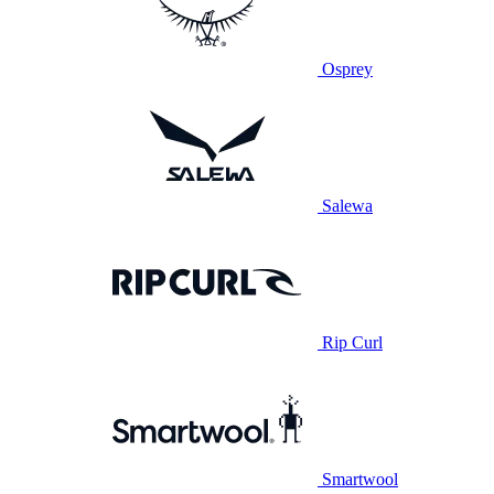
Osprey
Salewa
Rip Curl
Smartwool