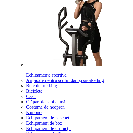
Echipamente sportive
Aripioare pentru scufundări și snorkelling
Bețe de trekking
Biciclete
Căști
Clăpari de schi damă
Costume de neopren
Kimono
Echipament de baschet
Echipament de box
Echipament de drumeții