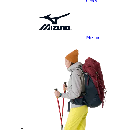
Crocs
Mizuno