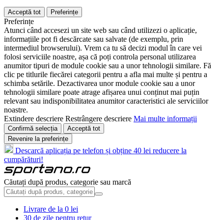
Acceptă tot
Preferințe
Preferințe
Atunci când accesezi un site web sau când utilizezi o aplicație,
informațiile pot fi descărcate sau salvate (de exemplu, prin
intermediul browserului). Vrem ca tu să decizi modul în care vei
folosi serviciile noastre, așa că poți controla personal utilizarea
anumitor tipuri de module cookie sau a unor tehnologii similare. Fă
clic pe titlurile fiecărei categorii pentru a afla mai multe și pentru a
schimba setările. Dezactivarea unor module cookie sau a unor
tehnologii similare poate atrage afișarea unui conținut mai puțin
relevant sau indisponibilitatea anumitor caracteristici ale serviciilor
noastre.
Extindere descriere
Restrângere descriere
Mai multe informații
Confirmă selecția
Acceptă tot
Revenire la preferințe
Descarcă aplicația pe telefon și obține 40 lei reducere la
cumpărături!
Căutați după produs, categorie sau marcă
Livrare de la 0 lei
30 de zile pentru retur