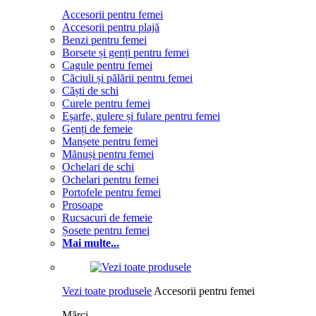
Accesorii pentru femei
Accesorii pentru plajă
Benzi pentru femei
Borsete și genți pentru femei
Cagule pentru femei
Căciuli și pălării pentru femei
Căști de schi
Curele pentru femei
Eșarfe, gulere și fulare pentru femei
Genți de femeie
Manșete pentru femei
Mănuși pentru femei
Ochelari de schi
Ochelari pentru femei
Portofele pentru femei
Prosoape
Rucsacuri de femeie
Șosete pentru femei
Mai multe...
Vezi toate produsele
Accesorii pentru femei
Mărci