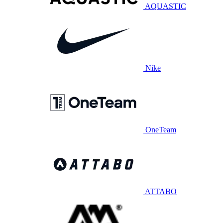
AQUASTIC
Nike
OneTeam
ATTABO