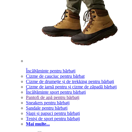
Încălțăminte pentru bărbați
Cizme de cauciuc pentru bărbat
Cizme de drumeție și de trekking pentru bărbați
Cizme de iarnă pentru și cizme de zăpadă bărbați
Încălțăminte sport pentru bărbați
Pantofi de apă pentru bărbați
Sneakers pentru bărbați
Sandale pentru bărbați
Șlapi și papuci pentru bărbați
Teniși de sport pentru bărbați
Mai multe...