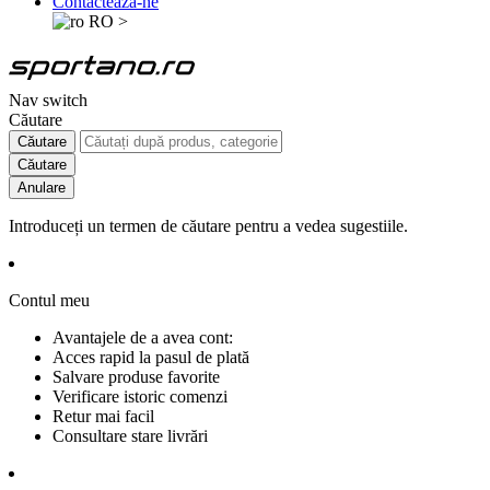
Contactează-ne
RO
>
Nav switch
Căutare
Căutare
Căutare
Anulare
Introduceți un termen de căutare pentru a vedea sugestiile.
Contul meu
Avantajele de a avea cont:
Acces rapid la pasul de plată
Salvare produse favorite
Verificare istoric comenzi
Retur mai facil
Consultare stare livrări