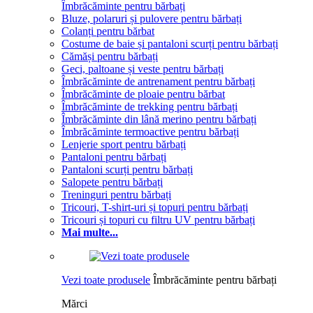
Îmbrăcăminte pentru bărbați
Bluze, polaruri și pulovere pentru bărbați
Colanți pentru bărbat
Costume de baie și pantaloni scurți pentru bărbați
Cămăși pentru bărbați
Geci, paltoane și veste pentru bărbați
Îmbrăcăminte de antrenament pentru bărbați
Îmbrăcăminte de ploaie pentru bărbat
Îmbrăcăminte de trekking pentru bărbați
Îmbrăcăminte din lână merino pentru bărbați
Îmbrăcăminte termoactive pentru bărbați
Lenjerie sport pentru bărbați
Pantaloni pentru bărbați
Pantaloni scurți pentru bărbați
Salopete pentru bărbați
Treninguri pentru bărbați
Tricouri, T-shirt-uri și topuri pentru bărbați
Tricouri și topuri cu filtru UV pentru bărbați
Mai multe...
Vezi toate produsele
Îmbrăcăminte pentru bărbați
Mărci