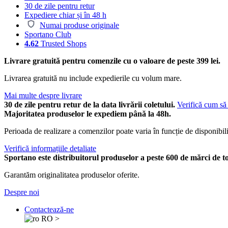
30 de zile pentru retur
Expediere chiar și în 48 h
Numai produse originale
Sportano Club
4.62
Trusted Shops
Livrare gratuită pentru comenzile cu o valoare de peste 399 lei.
Livrarea gratuită nu include expedierile cu volum mare.
Mai multe despre livrare
30 de zile pentru retur de la data livrării coletului.
Verifică cum să 
Majoritatea produselor le expediem până la 48h.
Perioada de realizare a comenzilor poate varia în funcție de disponibili
Verifică informațiile detaliate
Sportano este distribuitorul produselor a peste 600 de mărci de t
Garantăm originalitatea produselor oferite.
Despre noi
Contactează-ne
RO
>