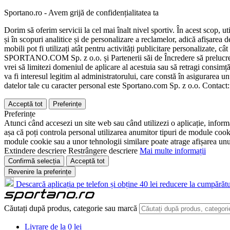
Sportano.ro - Avem grijă de confidențialitatea ta
Dorim să oferim servicii la cel mai înalt nivel sportiv. În acest scop, u
și în scopuri analitice și de personalizare a reclamelor, adică afișarea d
mobili pot fi utilizați atât pentru activități publicitare personalizate,
SPORTANO.COM Sp. z o.o. și Partenerii săi de Încredere să prelucreze d
vrei să limitezi domeniul de aplicare al acestuia sau să retragi consimț
va fi interesul legitim al administratorului, care constă în asigurarea unu
datelor tale cu caracter personal este Sportano.com Sp. z o.o. Contact
Acceptă tot
Preferințe
Preferințe
Atunci când accesezi un site web sau când utilizezi o aplicație, informa
așa că poți controla personal utilizarea anumitor tipuri de module cooki
module cookie sau a unor tehnologii similare poate atrage afișarea unui 
Extindere descriere
Restrângere descriere
Mai multe informații
Confirmă selecția
Acceptă tot
Revenire la preferințe
Descarcă aplicația pe telefon și obține 40 lei reducere la cumpărătu
Căutați după produs, categorie sau marcă
Livrare de la 0 lei