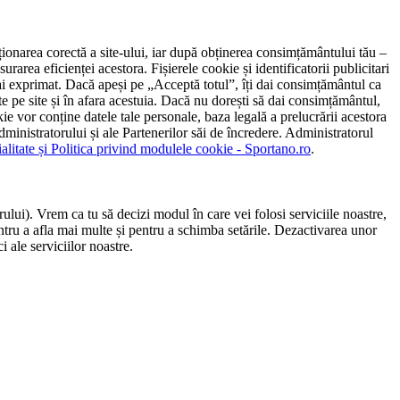
ncționarea corectă a site-ului, iar după obținerea consimțământului tău –
rarea eficienței acestora. Fișierele cookie și identificatorii publicitari
 l-ai exprimat. Dacă apeși pe „Acceptă totul”, îți dai consimțământul ca
 pe site și în afara acestuia. Dacă nu dorești să dai consimțământul,
ie vor conține datele tale personale, baza legală a prelucrării acestora
 administratorului și ale Partenerilor săi de încredere. Administratorul
ialitate și Politica privind modulele cookie - Sportano.ro
.
ului). Vrem ca tu să decizi modul în care vei folosi serviciile noastre,
entru a afla mai multe și pentru a schimba setările. Dezactivarea unor
 ale serviciilor noastre.