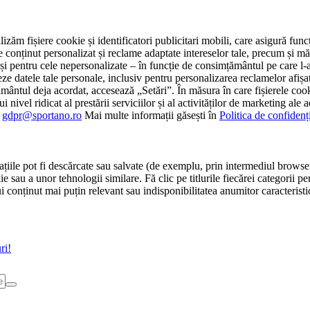
tilizăm fișiere cookie și identificatori publicitari mobili, care asigură fu
e conținut personalizat și reclame adaptate intereselor tale, precum și măsu
 cât și pentru cele nepersonalizate – în funcție de consimțământul pe care
atele tale personale, inclusiv pentru personalizarea reclamelor afișate
ământul deja acordat, accesează „Setări”. În măsura în care fișierele cook
i nivel ridicat al prestării serviciilor și al activităților de marketing ale
:
gdpr@sportano.ro
Mai multe informații găsești în
Politica de confidenț
țiile pot fi descărcate sau salvate (de exemplu, prin intermediul browser
e sau a unor tehnologii similare. Fă clic pe titlurile fiecărei categorii p
conținut mai puțin relevant sau indisponibilitatea anumitor caracteristici
ri!