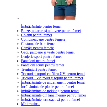
Îmbrăcăminte pentru femei
Bluze, polaruri și pulovere pentru femei
Colanți pentru femei
Combinezoane pentru femeie
Costume de baie femei
Cămăși pentru femeie
Geci, paltoane și veste pentru femei
Lenjerie sport pentru femei
Pantaloni pentru femei
Pantaloni scurți pentru femei
Treninguri pentru femei
Tricouri și topuri cu filtru UV pentru femei
Tricouri, T-shirt-uri și topuri pentru femei
Îmbrăcăminte de antrenament pentru femei
Încălțăminte de ploaie pentru femei
Îmbrăcăminte de trekking pentru femei
Îmbrăcăminte din lână merino pentru femei
Îmbrăcăminte termoactivă pentru femei
Mai multe...