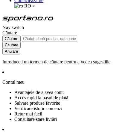
Contactează-ne
RO
>
Nav switch
Căutare
Căutare
Căutare
Anulare
Introduceți un termen de căutare pentru a vedea sugestiile.
Contul meu
Avantajele de a avea cont:
Acces rapid la pasul de plată
Salvare produse favorite
Verificare istoric comenzi
Retur mai facil
Consultare stare livrări