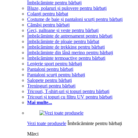
Îmbrăcăminte pentru bărbați
Bluze, polaruri și pulovere pentru bărbați
Colanți pentru bărbat
Costume de baie și pantaloni scurți pentru bărbați
Cămăși pentru bărbați
Geci, paltoane și veste pentru bărbați
Îmbrăcăminte de antrenament pentru bărbați
Îmbrăcăminte de ploaie pentru bărbat
Îmbrăcăminte de trekking pentru bărbați
Îmbrăcăminte din lână merino pentru bărbați
Îmbrăcăminte termoactive pentru bărbați
Lenjerie sport pentru bărbați
Pantaloni pentru bărbați
Pantaloni scurți pentru bărbați
Salopete pentru bărbați
Treninguri pentru bărbați
Tricouri, T-shirt-uri și topuri pentru bărbați
Tricouri și topuri cu filtru UV pentru bărbați
Mai multe...
Vezi toate produsele
Îmbrăcăminte pentru bărbați
Mărci