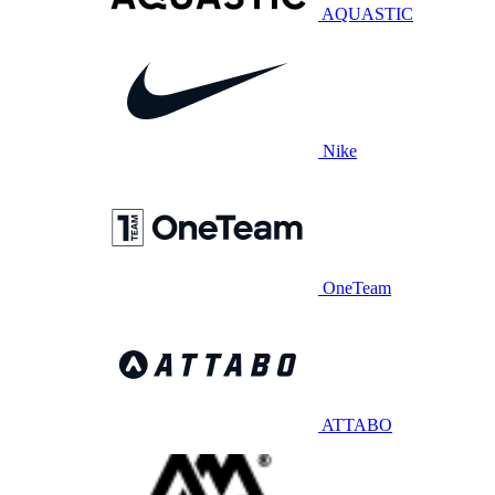
AQUASTIC
Nike
OneTeam
ATTABO