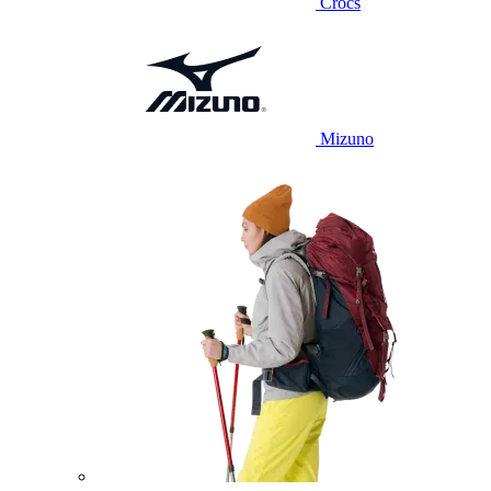
Crocs
Mizuno