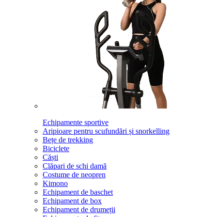
Echipamente sportive
Aripioare pentru scufundări și snorkelling
Bețe de trekking
Biciclete
Căști
Clăpari de schi damă
Costume de neopren
Kimono
Echipament de baschet
Echipament de box
Echipament de drumeții