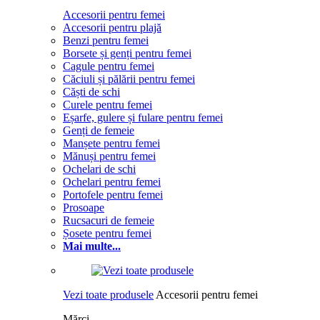
Accesorii pentru femei
Accesorii pentru plajă
Benzi pentru femei
Borsete și genți pentru femei
Cagule pentru femei
Căciuli și pălării pentru femei
Căști de schi
Curele pentru femei
Eșarfe, gulere și fulare pentru femei
Genți de femeie
Manșete pentru femei
Mănuși pentru femei
Ochelari de schi
Ochelari pentru femei
Portofele pentru femei
Prosoape
Rucsacuri de femeie
Șosete pentru femei
Mai multe...
Vezi toate produsele
Accesorii pentru femei
Mărci