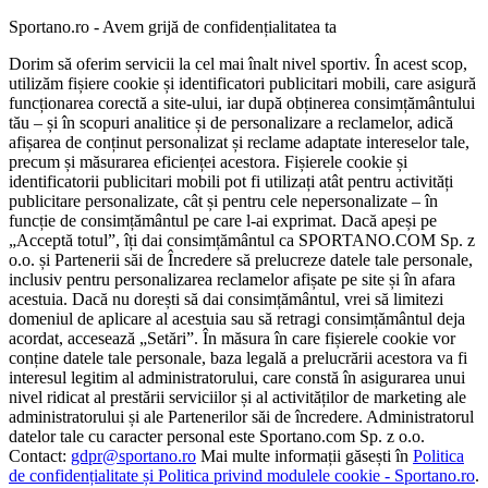
Sportano.ro - Avem grijă de confidențialitatea ta
Dorim să oferim servicii la cel mai înalt nivel sportiv. În acest scop,
utilizăm fișiere cookie și identificatori publicitari mobili, care asigură
funcționarea corectă a site-ului, iar după obținerea consimțământului
tău – și în scopuri analitice și de personalizare a reclamelor, adică
afișarea de conținut personalizat și reclame adaptate intereselor tale,
precum și măsurarea eficienței acestora. Fișierele cookie și
identificatorii publicitari mobili pot fi utilizați atât pentru activități
publicitare personalizate, cât și pentru cele nepersonalizate – în
funcție de consimțământul pe care l-ai exprimat. Dacă apeși pe
„Acceptă totul”, îți dai consimțământul ca SPORTANO.COM Sp. z
o.o. și Partenerii săi de Încredere să prelucreze datele tale personale,
inclusiv pentru personalizarea reclamelor afișate pe site și în afara
acestuia. Dacă nu dorești să dai consimțământul, vrei să limitezi
domeniul de aplicare al acestuia sau să retragi consimțământul deja
acordat, accesează „Setări”. În măsura în care fișierele cookie vor
conține datele tale personale, baza legală a prelucrării acestora va fi
interesul legitim al administratorului, care constă în asigurarea unui
nivel ridicat al prestării serviciilor și al activităților de marketing ale
administratorului și ale Partenerilor săi de încredere. Administratorul
datelor tale cu caracter personal este Sportano.com Sp. z o.o.
Contact:
gdpr@sportano.ro
Mai multe informații găsești în
Politica
de confidențialitate și Politica privind modulele cookie - Sportano.ro
.