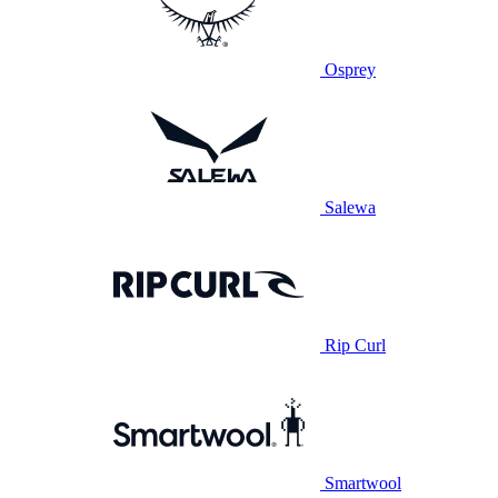
Osprey
Salewa
Rip Curl
Smartwool