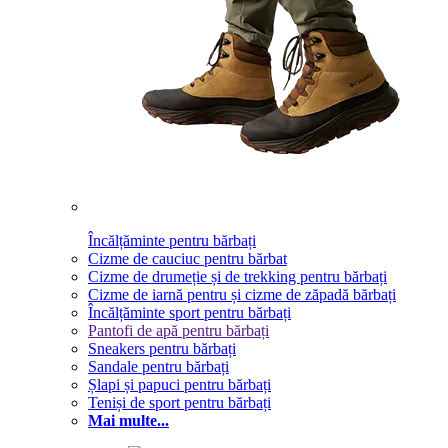
Încălțăminte pentru bărbați
Cizme de cauciuc pentru bărbat
Cizme de drumeție și de trekking pentru bărbați
Cizme de iarnă pentru și cizme de zăpadă bărbați
Încălțăminte sport pentru bărbați
Pantofi de apă pentru bărbați
Sneakers pentru bărbați
Sandale pentru bărbați
Șlapi și papuci pentru bărbați
Teniși de sport pentru bărbați
Mai multe...