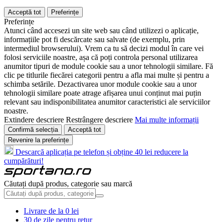
Acceptă tot
Preferințe
Preferințe
Atunci când accesezi un site web sau când utilizezi o aplicație,
informațiile pot fi descărcate sau salvate (de exemplu, prin
intermediul browserului). Vrem ca tu să decizi modul în care vei
folosi serviciile noastre, așa că poți controla personal utilizarea
anumitor tipuri de module cookie sau a unor tehnologii similare. Fă
clic pe titlurile fiecărei categorii pentru a afla mai multe și pentru a
schimba setările. Dezactivarea unor module cookie sau a unor
tehnologii similare poate atrage afișarea unui conținut mai puțin
relevant sau indisponibilitatea anumitor caracteristici ale serviciilor
noastre.
Extindere descriere
Restrângere descriere
Mai multe informații
Confirmă selecția
Acceptă tot
Revenire la preferințe
Descarcă aplicația pe telefon și obține 40 lei reducere la
cumpărături!
Căutați după produs, categorie sau marcă
Livrare de la 0 lei
30 de zile pentru retur