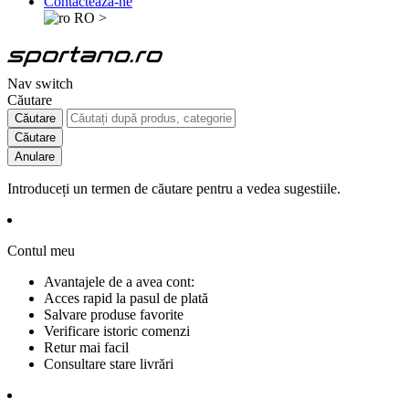
Contactează-ne
RO
>
Nav switch
Căutare
Căutare
Căutare
Anulare
Introduceți un termen de căutare pentru a vedea sugestiile.
Contul meu
Avantajele de a avea cont:
Acces rapid la pasul de plată
Salvare produse favorite
Verificare istoric comenzi
Retur mai facil
Consultare stare livrări