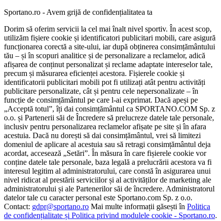
Sportano.ro - Avem grijă de confidențialitatea ta
Dorim să oferim servicii la cel mai înalt nivel sportiv. În acest scop,
utilizăm fișiere cookie și identificatori publicitari mobili, care asigură
funcționarea corectă a site-ului, iar după obținerea consimțământului
tău – și în scopuri analitice și de personalizare a reclamelor, adică
afișarea de conținut personalizat și reclame adaptate intereselor tale,
precum și măsurarea eficienței acestora. Fișierele cookie și
identificatorii publicitari mobili pot fi utilizați atât pentru activități
publicitare personalizate, cât și pentru cele nepersonalizate – în
funcție de consimțământul pe care l-ai exprimat. Dacă apeși pe
„Acceptă totul”, îți dai consimțământul ca SPORTANO.COM Sp. z
o.o. și Partenerii săi de Încredere să prelucreze datele tale personale,
inclusiv pentru personalizarea reclamelor afișate pe site și în afara
acestuia. Dacă nu dorești să dai consimțământul, vrei să limitezi
domeniul de aplicare al acestuia sau să retragi consimțământul deja
acordat, accesează „Setări”. În măsura în care fișierele cookie vor
conține datele tale personale, baza legală a prelucrării acestora va fi
interesul legitim al administratorului, care constă în asigurarea unui
nivel ridicat al prestării serviciilor și al activităților de marketing ale
administratorului și ale Partenerilor săi de încredere. Administratorul
datelor tale cu caracter personal este Sportano.com Sp. z o.o.
Contact:
gdpr@sportano.ro
Mai multe informații găsești în
Politica
de confidențialitate și Politica privind modulele cookie - Sportano.ro
.