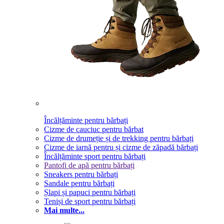
Încălțăminte pentru bărbați
Cizme de cauciuc pentru bărbat
Cizme de drumeție și de trekking pentru bărbați
Cizme de iarnă pentru și cizme de zăpadă bărbați
Încălțăminte sport pentru bărbați
Pantofi de apă pentru bărbați
Sneakers pentru bărbați
Sandale pentru bărbați
Șlapi și papuci pentru bărbați
Teniși de sport pentru bărbați
Mai multe...