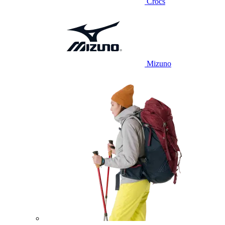
Crocs
Mizuno