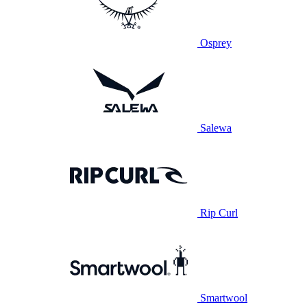
Osprey
Salewa
Rip Curl
Smartwool