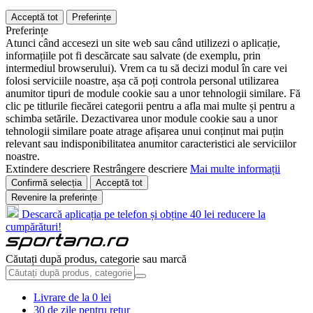
Acceptă tot
Preferințe
Preferințe
Atunci când accesezi un site web sau când utilizezi o aplicație,
informațiile pot fi descărcate sau salvate (de exemplu, prin
intermediul browserului). Vrem ca tu să decizi modul în care vei
folosi serviciile noastre, așa că poți controla personal utilizarea
anumitor tipuri de module cookie sau a unor tehnologii similare. Fă
clic pe titlurile fiecărei categorii pentru a afla mai multe și pentru a
schimba setările. Dezactivarea unor module cookie sau a unor
tehnologii similare poate atrage afișarea unui conținut mai puțin
relevant sau indisponibilitatea anumitor caracteristici ale serviciilor
noastre.
Extindere descriere
Restrângere descriere
Mai multe informații
Confirmă selecția
Acceptă tot
Revenire la preferințe
Descarcă aplicația pe telefon și obține 40 lei reducere la
cumpărături!
Căutați după produs, categorie sau marcă
Livrare de la 0 lei
30 de zile pentru retur