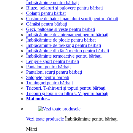
Îmbrăcăminte pentru bărbați
Bluze, polaruri și pulovere pentru bărbați
Colanți pentru bărbat
Costume de baie și pantaloni scurți pentru bărbați
Cămăși pentru bărbați
Geci, paltoane și veste pentru bărbați
Îmbrăcăminte de antrenament pentru bărbați
Îmbrăcăminte de ploaie pentru bărbat
Îmbrăcăminte de trekking pentru bărbați
Îmbrăcăminte din lână merino pentru bărbați
Îmbrăcăminte termoactive pentru bărbați
Lenjerie sport pentru bărbați
Pantaloni pentru bărbați
Pantaloni scurți pentru bărbați
Salopete pentru bărbați
Treninguri pentru bărbați
Tricouri, T-shirt-uri și topuri pentru bărbați
Tricouri și topuri cu filtru UV pentru bărbați
Mai multe...
Vezi toate produsele
Îmbrăcăminte pentru bărbați
Mărci