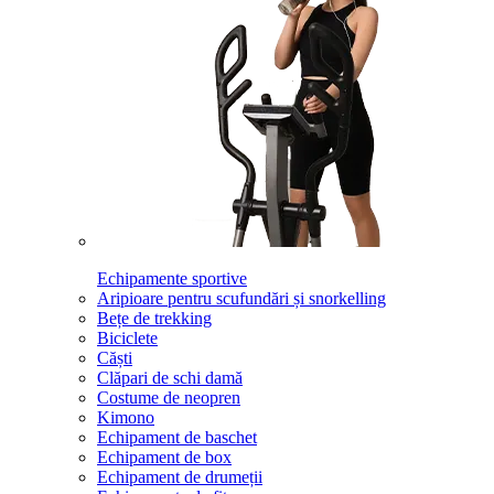
Echipamente sportive
Aripioare pentru scufundări și snorkelling
Bețe de trekking
Biciclete
Căști
Clăpari de schi damă
Costume de neopren
Kimono
Echipament de baschet
Echipament de box
Echipament de drumeții