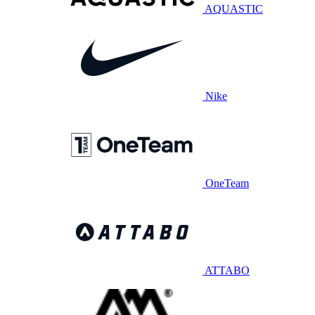
AQUASTIC
Nike
OneTeam
ATTABO