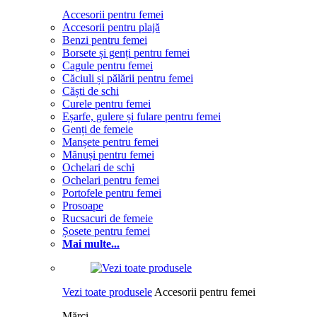
Accesorii pentru femei
Accesorii pentru plajă
Benzi pentru femei
Borsete și genți pentru femei
Cagule pentru femei
Căciuli și pălării pentru femei
Căști de schi
Curele pentru femei
Eșarfe, gulere și fulare pentru femei
Genți de femeie
Manșete pentru femei
Mănuși pentru femei
Ochelari de schi
Ochelari pentru femei
Portofele pentru femei
Prosoape
Rucsacuri de femeie
Șosete pentru femei
Mai multe...
Vezi toate produsele
Accesorii pentru femei
Mărci