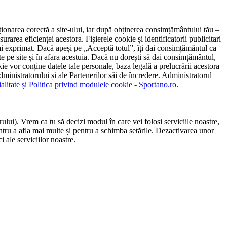
ncționarea corectă a site-ului, iar după obținerea consimțământului tău –
rarea eficienței acestora. Fișierele cookie și identificatorii publicitari
 l-ai exprimat. Dacă apeși pe „Acceptă totul”, îți dai consimțământul ca
 pe site și în afara acestuia. Dacă nu dorești să dai consimțământul,
ie vor conține datele tale personale, baza legală a prelucrării acestora
 administratorului și ale Partenerilor săi de încredere. Administratorul
ialitate și Politica privind modulele cookie - Sportano.ro
.
ului). Vrem ca tu să decizi modul în care vei folosi serviciile noastre,
entru a afla mai multe și pentru a schimba setările. Dezactivarea unor
 ale serviciilor noastre.