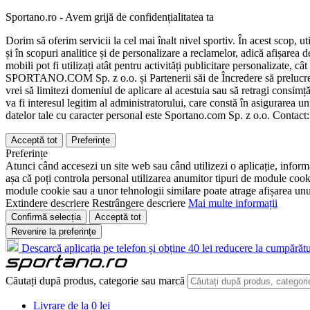
Sportano.ro - Avem grijă de confidențialitatea ta
Dorim să oferim servicii la cel mai înalt nivel sportiv. În acest scop, u
și în scopuri analitice și de personalizare a reclamelor, adică afișarea d
mobili pot fi utilizați atât pentru activități publicitare personalizate,
SPORTANO.COM Sp. z o.o. și Partenerii săi de Încredere să prelucreze d
vrei să limitezi domeniul de aplicare al acestuia sau să retragi consimț
va fi interesul legitim al administratorului, care constă în asigurarea unu
datelor tale cu caracter personal este Sportano.com Sp. z o.o. Contact
Acceptă tot
Preferințe
Preferințe
Atunci când accesezi un site web sau când utilizezi o aplicație, informa
așa că poți controla personal utilizarea anumitor tipuri de module cooki
module cookie sau a unor tehnologii similare poate atrage afișarea unui 
Extindere descriere
Restrângere descriere
Mai multe informații
Confirmă selecția
Acceptă tot
Revenire la preferințe
Descarcă aplicația pe telefon și obține 40 lei reducere la cumpărătu
Căutați după produs, categorie sau marcă
Livrare de la 0 lei