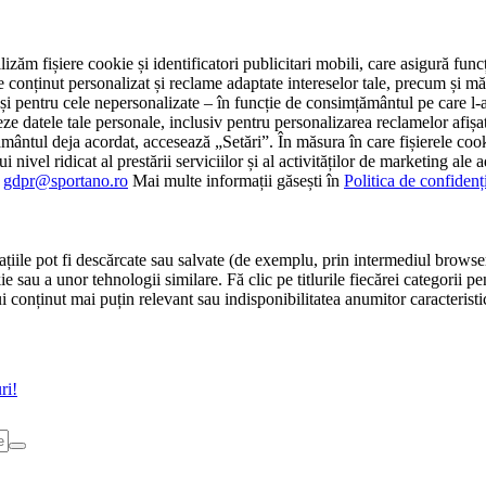
tilizăm fișiere cookie și identificatori publicitari mobili, care asigură fu
e conținut personalizat și reclame adaptate intereselor tale, precum și măsu
 cât și pentru cele nepersonalizate – în funcție de consimțământul pe care
atele tale personale, inclusiv pentru personalizarea reclamelor afișate
ământul deja acordat, accesează „Setări”. În măsura în care fișierele cook
i nivel ridicat al prestării serviciilor și al activităților de marketing ale
:
gdpr@sportano.ro
Mai multe informații găsești în
Politica de confidenț
țiile pot fi descărcate sau salvate (de exemplu, prin intermediul browser
e sau a unor tehnologii similare. Fă clic pe titlurile fiecărei categorii p
conținut mai puțin relevant sau indisponibilitatea anumitor caracteristici
ri!