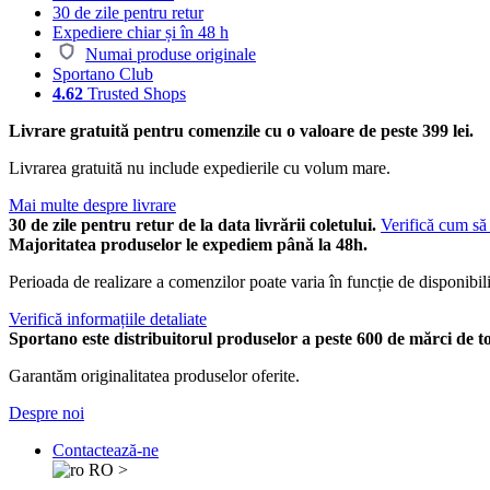
30 de zile pentru retur
Expediere chiar și în 48 h
Numai produse originale
Sportano Club
4.62
Trusted Shops
Livrare gratuită pentru comenzile cu o valoare de peste 399 lei.
Livrarea gratuită nu include expedierile cu volum mare.
Mai multe despre livrare
30 de zile pentru retur de la data livrării coletului.
Verifică cum să 
Majoritatea produselor le expediem până la 48h.
Perioada de realizare a comenzilor poate varia în funcție de disponibili
Verifică informațiile detaliate
Sportano este distribuitorul produselor a peste 600 de mărci de t
Garantăm originalitatea produselor oferite.
Despre noi
Contactează-ne
RO
>