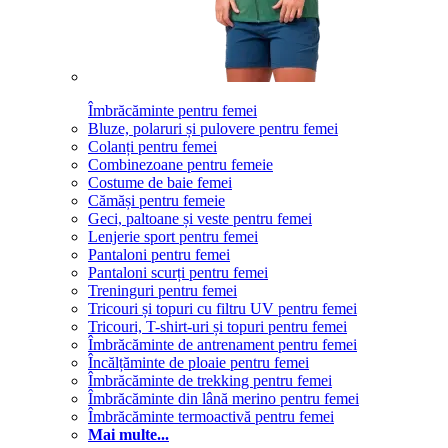
Îmbrăcăminte pentru femei
Bluze, polaruri și pulovere pentru femei
Colanți pentru femei
Combinezoane pentru femeie
Costume de baie femei
Cămăși pentru femeie
Geci, paltoane și veste pentru femei
Lenjerie sport pentru femei
Pantaloni pentru femei
Pantaloni scurți pentru femei
Treninguri pentru femei
Tricouri și topuri cu filtru UV pentru femei
Tricouri, T-shirt-uri și topuri pentru femei
Îmbrăcăminte de antrenament pentru femei
Încălțăminte de ploaie pentru femei
Îmbrăcăminte de trekking pentru femei
Îmbrăcăminte din lână merino pentru femei
Îmbrăcăminte termoactivă pentru femei
Mai multe...