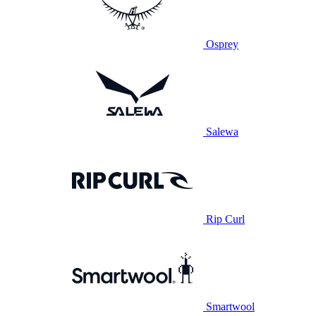
Osprey
Salewa
Rip Curl
Smartwool