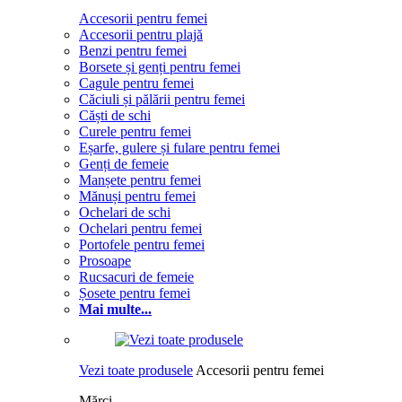
Accesorii pentru femei
Accesorii pentru plajă
Benzi pentru femei
Borsete și genți pentru femei
Cagule pentru femei
Căciuli și pălării pentru femei
Căști de schi
Curele pentru femei
Eșarfe, gulere și fulare pentru femei
Genți de femeie
Manșete pentru femei
Mănuși pentru femei
Ochelari de schi
Ochelari pentru femei
Portofele pentru femei
Prosoape
Rucsacuri de femeie
Șosete pentru femei
Mai multe...
Vezi toate produsele
Accesorii pentru femei
Mărci