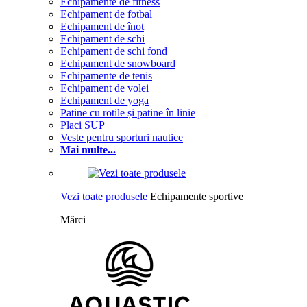
Echipamente de fitness
Echipament de fotbal
Echipament de înot
Echipament de schi
Echipament de schi fond
Echipament de snowboard
Echipamente de tenis
Echipament de volei
Echipament de yoga
Patine cu rotile și patine în linie
Placi SUP
Veste pentru sporturi nautice
Mai multe...
Vezi toate produsele
Echipamente sportive
Mărci