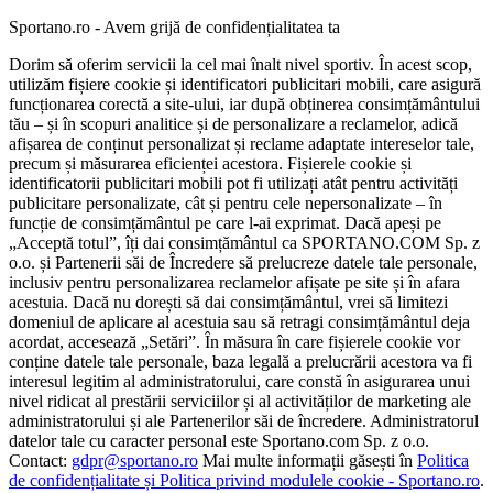
Sportano.ro - Avem grijă de confidențialitatea ta
Dorim să oferim servicii la cel mai înalt nivel sportiv. În acest scop,
utilizăm fișiere cookie și identificatori publicitari mobili, care asigură
funcționarea corectă a site-ului, iar după obținerea consimțământului
tău – și în scopuri analitice și de personalizare a reclamelor, adică
afișarea de conținut personalizat și reclame adaptate intereselor tale,
precum și măsurarea eficienței acestora. Fișierele cookie și
identificatorii publicitari mobili pot fi utilizați atât pentru activități
publicitare personalizate, cât și pentru cele nepersonalizate – în
funcție de consimțământul pe care l-ai exprimat. Dacă apeși pe
„Acceptă totul”, îți dai consimțământul ca SPORTANO.COM Sp. z
o.o. și Partenerii săi de Încredere să prelucreze datele tale personale,
inclusiv pentru personalizarea reclamelor afișate pe site și în afara
acestuia. Dacă nu dorești să dai consimțământul, vrei să limitezi
domeniul de aplicare al acestuia sau să retragi consimțământul deja
acordat, accesează „Setări”. În măsura în care fișierele cookie vor
conține datele tale personale, baza legală a prelucrării acestora va fi
interesul legitim al administratorului, care constă în asigurarea unui
nivel ridicat al prestării serviciilor și al activităților de marketing ale
administratorului și ale Partenerilor săi de încredere. Administratorul
datelor tale cu caracter personal este Sportano.com Sp. z o.o.
Contact:
gdpr@sportano.ro
Mai multe informații găsești în
Politica
de confidențialitate și Politica privind modulele cookie - Sportano.ro
.