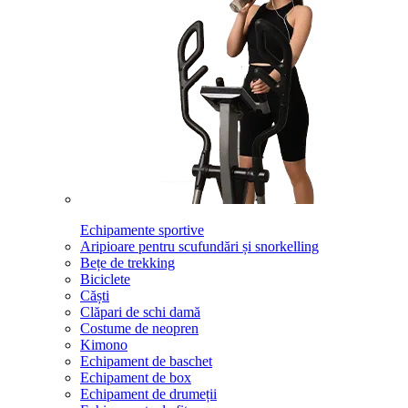
Echipamente sportive
Aripioare pentru scufundări și snorkelling
Bețe de trekking
Biciclete
Căști
Clăpari de schi damă
Costume de neopren
Kimono
Echipament de baschet
Echipament de box
Echipament de drumeții