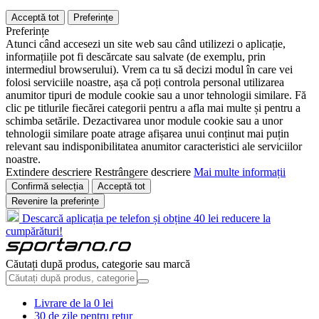
Acceptă tot
Preferințe
Preferințe
Atunci când accesezi un site web sau când utilizezi o aplicație,
informațiile pot fi descărcate sau salvate (de exemplu, prin
intermediul browserului). Vrem ca tu să decizi modul în care vei
folosi serviciile noastre, așa că poți controla personal utilizarea
anumitor tipuri de module cookie sau a unor tehnologii similare. Fă
clic pe titlurile fiecărei categorii pentru a afla mai multe și pentru a
schimba setările. Dezactivarea unor module cookie sau a unor
tehnologii similare poate atrage afișarea unui conținut mai puțin
relevant sau indisponibilitatea anumitor caracteristici ale serviciilor
noastre.
Extindere descriere
Restrângere descriere
Mai multe informații
Confirmă selecția
Acceptă tot
Revenire la preferințe
Descarcă aplicația pe telefon și obține 40 lei reducere la
cumpărături!
Căutați după produs, categorie sau marcă
Livrare de la 0 lei
30 de zile pentru retur