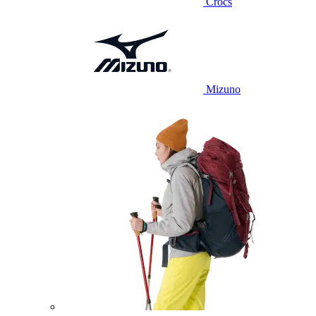
Crocs
Mizuno