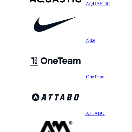
AQUASTIC
Nike
OneTeam
ATTABO