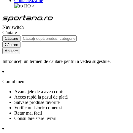
Contactează-ne
RO
>
Nav switch
Căutare
Căutare
Căutare
Anulare
Introduceți un termen de căutare pentru a vedea sugestiile.
Contul meu
Avantajele de a avea cont:
Acces rapid la pasul de plată
Salvare produse favorite
Verificare istoric comenzi
Retur mai facil
Consultare stare livrări