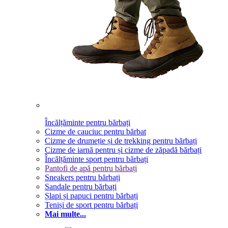
Încălțăminte pentru bărbați
Cizme de cauciuc pentru bărbat
Cizme de drumeție și de trekking pentru bărbați
Cizme de iarnă pentru și cizme de zăpadă bărbați
Încălțăminte sport pentru bărbați
Pantofi de apă pentru bărbați
Sneakers pentru bărbați
Sandale pentru bărbați
Șlapi și papuci pentru bărbați
Teniși de sport pentru bărbați
Mai multe...