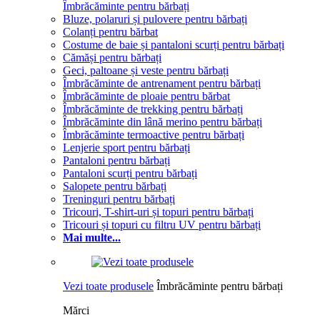
Îmbrăcăminte pentru bărbați
Bluze, polaruri și pulovere pentru bărbați
Colanți pentru bărbat
Costume de baie și pantaloni scurți pentru bărbați
Cămăși pentru bărbați
Geci, paltoane și veste pentru bărbați
Îmbrăcăminte de antrenament pentru bărbați
Îmbrăcăminte de ploaie pentru bărbat
Îmbrăcăminte de trekking pentru bărbați
Îmbrăcăminte din lână merino pentru bărbați
Îmbrăcăminte termoactive pentru bărbați
Lenjerie sport pentru bărbați
Pantaloni pentru bărbați
Pantaloni scurți pentru bărbați
Salopete pentru bărbați
Treninguri pentru bărbați
Tricouri, T-shirt-uri și topuri pentru bărbați
Tricouri și topuri cu filtru UV pentru bărbați
Mai multe...
Vezi toate produsele
Îmbrăcăminte pentru bărbați
Mărci